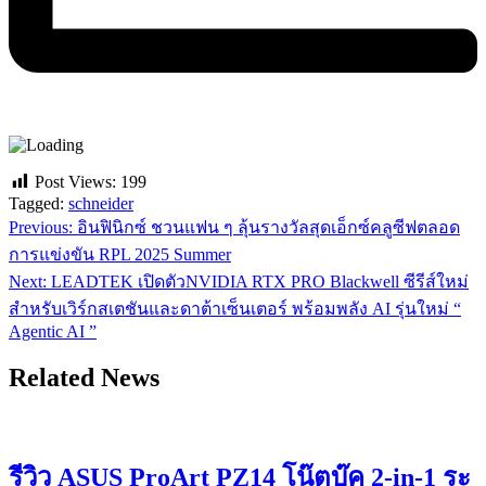
Post Views:
199
Tagged:
schneider
Previous:
อินฟินิกซ์ ชวนแฟน ๆ ลุ้นรางวัลสุดเอ็กซ์คลูซีฟตลอด
แนะแนว
การแข่งขัน RPL 2025 Summer
เรื่อง
Next:
LEADTEK เปิดตัวNVIDIA RTX PRO Blackwell ซีรีส์ใหม่
สำหรับเวิร์กสเตชันและดาต้าเซ็นเตอร์ พร้อมพลัง AI รุ่นใหม่ “
Agentic AI ”
Related News
รีวิว ASUS ProArt PZ14 โน๊ตบุ๊ค 2-in-1 ระ