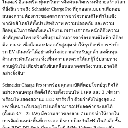
ไนเดอร์ อิเล็คทริค ทุ่มเทในการคิดค้นนวัตกรรมที่ช่วยสร้างโลก
ที่ยั่งยืน รวมถึง Schneider Charge Pro ที่ถูกออกแบบมาเพื่อตอบ
สนองความต้องการของตลาดการชาร์จรถยนต์ไฟฟ้าในเชิง
พาณิชย์ โดยให้ทั้งประสิทธิภาพ ความปลอดภัย และความ
ยืดหยุ่นในการติดตั้งและใช้งาน เพราะเราตระหนักดีถึงความ
สำคัญของโครงสร้างพื้นฐานด้านการชาร์จรถยนต์ไฟฟ้า ที่ต้อง
มีความน่าเชื่อถือและปลอดภัยสูงสุด ทำให้ธุรกิจบริการชาร์จ
รถ EV เดินหน้าได้อย่างมั่นใจสะดวกสำหรับลูกค้า ลดต้นทุน
ด้านการดำเนินงาน ทั้งเพิ่มความสะดวกให้แก่ผู้ใช้ปลายทาง
ควบคู่กันไป เพื่อช่วยกันขับเคลื่อนอนาคตพลังงานสะอาดได้
อย่างยั่งยืน”
Schneider Charge Pro มาพร้อมคุณสมบัติที่ตอบโจทย์ธุรกิจได้
อย่างครอบคลุม ติดตั้งได้ง่ายทั้งระบบไฟ 1 เฟส และ 3 เฟส มา
พร้อมไฟแสดงสถานะ LED ชาร์จเร็ว ด้วยกำลังไฟสูงสุด 22
kW ที่เหมาะกับรถยุโรป แต่ก็สามารถปรับลดค่ากระแสได้
(ตั้งแต่ 3.7 – 22 kW) มีความยาวของสาย 7 เมตร ทำให้ง่ายใน
การจัดตำแหน่งพื้นที่การจอด มีระบบป้องกันไฟรั่วในตัวอีกชั้น
ด้วย RDC-DD 6mA มีเทคโนโลยี iMNx Voltage Release ซึ่ง