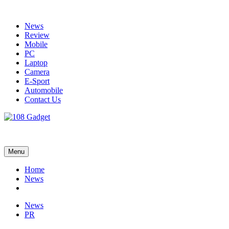
Skip
to
News
content
Review
Mobile
PC
Laptop
Camera
E-Sport
Automobile
Contact Us
108 Gadget
รวบรวมเรื่องราว Gadget IT ,Laptop, Smartphone , ยานยนต์
Menu
Home
News
News
PR