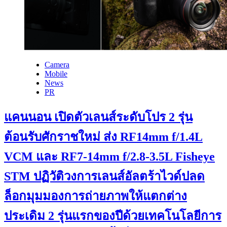
Camera
Mobile
News
PR
แคนนอน เปิดตัวเลนส์ระดับโปร 2 รุ่น
ต้อนรับศักราชใหม่ ส่ง RF14mm f/1.4L
VCM และ RF7-14mm f/2.8-3.5L Fisheye
STM ปฏิวัติวงการเลนส์อัลตร้าไวด์ปลด
ล็อกมุมมองการถ่ายภาพให้แตกต่าง
ประเดิม 2 รุ่นแรกของปีด้วยเทคโนโลยีการ