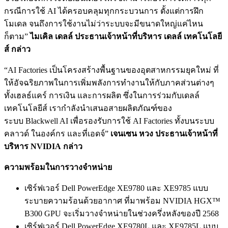
กรณีการใช้ AI ได้ครอบคลุมทุกกระบวนการ ตั้งแต่การฝึก
โมเดล จนถึงการใช้งานไม่ว่าระบบจะมีขนาดใหญ่แค่ไหน
ก็ตาม”
ไมเคิล เดลล์ ประธานเจ้าหน้าที่บริหาร เดลล์ เทคโนโลยี
ส์ กล่าว
“AI Factories เป็นโครงสร้างพื้นฐานของอุตสาหกรรมยุคใหม่ ที่
ให้อัจฉริยภาพในการเพิ่มพลังการทำงานให้กับภาคส่วนต่างๆ
ทั้งเฮลธ์แคร์ การเงิน และการผลิต ซึ่งในการร่วมกับเดลล์
เทคโนโลยีส์ เรากำลังนำเสนอสายผลิตภัณฑ์ของ
ระบบ Blackwell AI เพื่อรองรับการใช้ AI Factories ทั้งบนระบบ
คลาวด์ ในองค์กร และที่เอดจ์”
เจนเซน หวง ประธานเจ้าหน้าที่
บริหาร
NVIDIA กล่าว
ความพร้อมในการวางจำหน่าย
เซิร์ฟเวอร์ Dell PowerEdge XE9780 และ XE9785 แบบ
ระบายความร้อนด้วยอากาศ ที่มาพร้อม NVIDIA HGX™
B300 GPU จะเริ่มวางจำหน่ายในช่วงครึ่งหลังของปี 2568
เซิร์ฟเวอร์ Dell PowerEdge XE9780L และ XE9785L แบบ