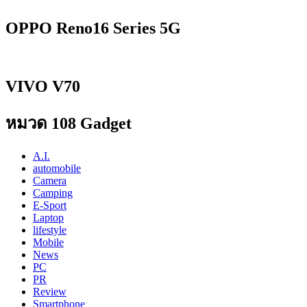
OPPO Reno16 Series 5G
VIVO V70
หมวด 108 Gadget
A.I.
automobile
Camera
Camping
E-Sport
Laptop
lifestyle
Mobile
News
PC
PR
Review
Smartphone