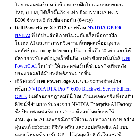
โดยแพลตฟอร์มเหล่านี้สามารถฝึกโมเดลภาษาขนาด
ใหญ่ (LLM) ได้เร็วขึ้นถึง 4 เท่า ด้วย NVIDIA HGX
B300 จำนวน 8 ตัวเชื่อมต่อกัน (8-way)
Dell PowerEdge XE9712
มาพร้อม
NVIDIA GB300
NVL72
ที่ให้ประสิทธิภาพในระดับแร็คเพื่อการฝึก
โมเดล AI และสามารถวิเคราะห์เหตุผลเพื่ออนุมาน
ผลลัพธ์ (reasoning inference) ได้มากขึ้นถึง 50 เท่า และให้
อัตราการรับส่งข้อมูลเร็วขึ้นถึง 5 เท่า ซึ่งเทคโนโลยี
Dell
PowerCool
ใหม่ ทำให้แพลตฟอร์มนี้ช่วยธุรกิจเพิ่มพลัง
ประมวลผลได้มีประสิทธิภาพมากขึ้น
เซิร์ฟเวอร์
Dell PowerEdge XE7745
จะวางจำหน่าย
พร้อม
NVIDIA RTX Pro™ 6000 Blackwell Server Edition
GPUs
ในเดือนกรกฏาคมปีนี้ โดยเป็นแพลตฟอร์มที่รองรับ
ดีไซน์ที่ผ่านการรับรองจาก NVIDIA Enterprise AI Factory
ซึ่งเป็นแพลตฟอร์มแบบสากล ที่ตอบโจทย์การใช้
งาน agentic AI และกรณีการใช้งาน AI ทางกายภาพ อย่าง
หุ่นยนต์ (robotics) ดิจิทัล ทวิน และแอปพลิเคชัน AI แบบ
หลายโหมดที่รองรับ GPU ได้สูงสุดถึง 8 ตัวในแชสซี