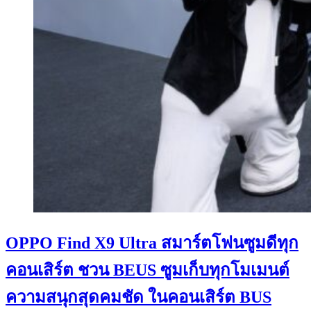
OPPO Find X9 Ultra สมาร์ตโฟนซูมดีทุก
คอนเสิร์ต ชวน BEUS ซูมเก็บทุกโมเมนต์
ความสนุกสุดคมชัด ในคอนเสิร์ต BUS