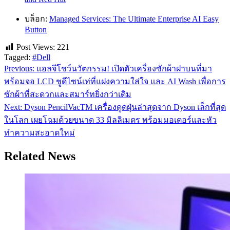
บล็อก:
Managed Services: The Ultimate Enterprise AI Easy
Button
Post Views:
221
Tagged:
#Dell
Previous:
แอลจีโชว์นวัตกรรม! เปิดตัวเครื่องซักผ้าฝาบนที่มา
แนะแนว
พร้อมจอ LCD ชูดีไซน์เท่ที่แฝงความใส่ใจ และ AI Wash เพื่อการ
เรื่อง
ซักผ้าที่สะดวกและสมาร์ทยิ่งกว่าเดิม
Next:
Dyson PencilVacTM เครื่องดูดฝุ่นล่าสุดจาก Dyson เล็กที่สุด
ในโลก เผยโฉมด้วยขนาด 33 มิลลิเมตร พร้อมมอเตอร์และหัว
ทำความสะอาดใหม่
Related News