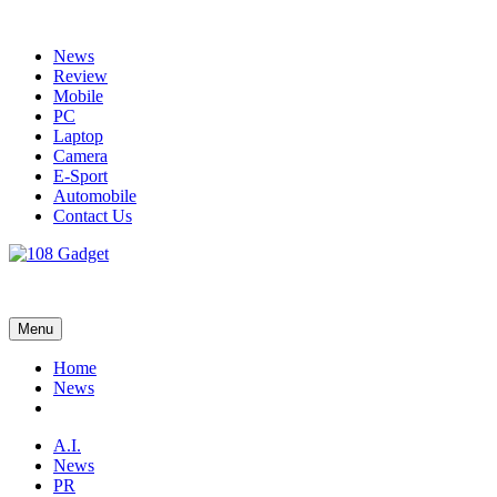
Skip
to
News
content
Review
Mobile
PC
Laptop
Camera
E-Sport
Automobile
Contact Us
108 Gadget
รวบรวมเรื่องราว Gadget IT ,Laptop, Smartphone , ยานยนต์
Menu
Home
News
A.I.
News
PR