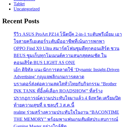
Tablet
Uncategorized
Recent Posts
รีวิว ASUS ProArt PZ14 โน๊ตบุ๊ค 2-in-1 ระดับพรีเมี่ยม เอา
ใจสายครีเอเตอร์ระดับมืออาชีพที่เน้นการพกพา
OPPO Find X9 Ultra สมาร์ตโฟนซูมดีทุกคอนเสิร์ต ชวน
BEUS ซูมเก็บทุกโมเมนต์ความสนุกสุดคมชัด ใน
คอนเสิร์ต BUS LIGHT AS ONE
เอ้ก ดิจิทัล แนะนักการตลาดใช้ ‘Dynamic Insight-Driven
Advertising’ กุญแจพลิกเกมการตลาด
บราเดอร์ส่งต่อความสดใสทั่วไทยกับกิจกรรม “Brother
INK TANK ที่อิ้งค์เลือก ROADSHOW” ที่สร้าง
ปรากฏการณ์ความประทับใจมาแล้ว 4 จังหวัด เตรียมปิด
ท้ายความสุขที่ จ ชลบุรี 3 ส.ค.นี้
realme ร่วมสร้างความประทับใจในงาน “BACONTIME
THE MEMORY” พร้อมพาแฟนเกมสัมผัสประสบการณ์
Gaming Master อย่างใกล้ชิด