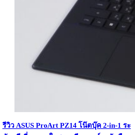
รีวิว ASUS ProArt PZ14 โน๊ตบุ๊ค 2-in-1 ระ