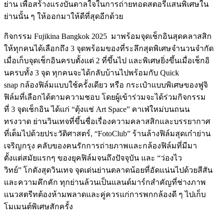
ย่าน เพื่อสร้างแรงบันดาลใจในการถ่ายทอดสตอรี่แสนพิเศษใน
ย่านนั้น ๆ ให้ออกมาให้ดีที่สุดอีกด้วย
กิจกรรม Fujikina Bangkok 2025 มาพร้อมจุดเช็กอินสุดคลาสสิก
ให้ทุกคนได้เลือกถึง 3 จุดพร้อมของที่ระลึกสุดพิเศษจำนวนจำกัด
เมื่อเก็บจุดเช็กอินครบตั้งแต่ 2 ที่ขึ้นไป และพิเศษยิ่งขึ้นเมื่อเช็กอิ
นครบทั้ง 3 จุด ทุกคนจะได้กลับบ้านไปพร้อมกับ Quick
snap กล้องฟิล์มแบบใช้ครั้งเดียว หรือ กระเป๋าแบบพิเศษของฟูจิ
ฟิล์มที่เลือกได้ตามความชอบ โดยผู้เข้าร่วมจะได้ร่วมกิจกรรม
ที่ 3 จุดเช็กอิน ได้แก่ “ตุ้งแช่ Art Space” คาเฟ่ใหม่บนถนน
ทรงวาด ย่านวินเทจที่ขึ้นชื่อเรื่องความคลาสสิกและบรรยากาศ
ที่เต็มไปด้วยประวัติศาสตร์, “FotoClub” ร้านล้างฟิล์มสุดเก๋าย่าน
เจริญกรุง คลับของคนรักการถ่ายภาพและกล้องฟิล์มที่มีมา
ตั้งแต่สมัยแรกๆ ของยุคฟิล์มจนถึงปัจจุบัน และ “ว่องไว
วิทย์” โกดังสุดวินเทจ จุดเด่นย่านตลาดน้อยที่อัดแน่นไปด้วยสีสัน
และความคึกคัก ทุกย่านล้วนเป็นแลนด์มาร์กสำคัญที่ช่างภาพ
แนวสตรีทต้องห้ามพลาดและคู่ควรแก่การพกกล้องดี ๆ ไปเก็บ
โมเมนต์พิเศษสักครั้ง