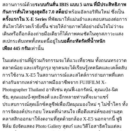
สถานการณ์ด้วย
ระบบกันสั่น
IBIS
แบบ 5 แกน ที่มีประสิทธิภาพ
กันการสั่นไหวสูงสุดถึง 7.0 สต็อป
พร้อมอัลกอริทึมใหม่ ซึ่งเป็น
ครั้งแรกใน
X-E Series
ที่พัฒนาให้แม่นยำและตอบสนองต่อการ
สั่นไหวได้รวดเร็วยิ่งขึ้น ช่วยให้ถ่ายภาพได้อย่างมั่นใจไม่ว่าจะ
เดินหรือถือกล้องถ่ายมือเดียวก็ได้ภาพคมชัดในทุกสภาวะแสง
สเปกระดับเทพทั้งหมดนี้อยู่ใน
บอดี้กะทัดรัดที่น้ำหนัก
เพียง
445
กรัม
เท่านั้น
ในแต่ละย่านที่ผู้ร่วมกิจกรรมจะได้แวะเที่ยวชม ทั้งถนนทรงวาด
ตลาดน้อย และเจริญกรุง ทุกคนจะได้เรียนรู้เทคนิคและเคล็ดลับ
การใช้งาน X-E5 ในสถานการณ์และสไตล์การถ่ายภาพที่แตก
ต่างกันจากเหล่าช่างภาพมืออาชีพจาก FUJIFILM X-
Photographer Thailand อาทิเช่น คุณฟี่-เอกรัตน์, คุณแป๋ง-นิต
ชัย, คุณแอมป์-พุทธิพงศ์ และอีกหลายท่านที่จะมาแชร์
ประสบการณ์สุดเอ็กซ์คลูซีฟเพื่อเปิดมุมมองใหม่ ๆ ไม่ซ้ำใคร ทั้ง
การจัดองค์ประกอบ โหมดที่น่าสนใจ เพื่อดึงเสน่ห์ของย่านสุด
คลาสสิกออกมาให้งดงามที่สุดด้วยกล้อง X-E5 นอกจากนี้ ฟูจิ
ฟิล์ม ยังจัดแสดง Photo Gallery สุดเก๋ และวิดีโอสาธิตในแต่ละ