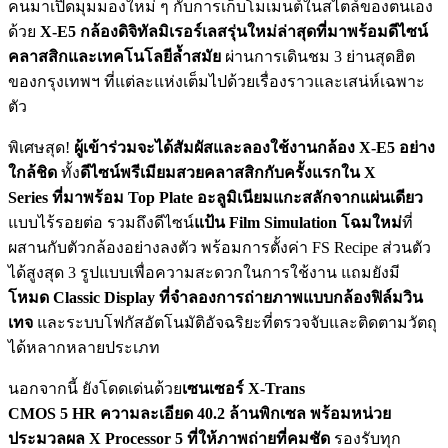
คนมาเปิดมุมมองใหม่ ๆ กับการเก็บโมเมนต์ในสไตล์ของตนเอง
ด้วย
X-E5
กล้องดิจิทัลมิเรอร์เลสรุ่นใหม่ล่าสุด
ที่มาพร้อมดีไซน์
คลาสสิกและเทคโนโลยีล้ำสมัย
ผ่านการเดินชม 3 ย่านสุดฮิต
ของกรุงเทพฯ ที่แต่ละแห่งเต็มไปด้วยเรื่องราวและเสน่ห์เฉพาะ
ตัว
พิเศษสุด!
ผู้เข้าร่วมจะได้สัมผัสและลองใช้งานกล้อง
X-E5
อย่าง
ใกล้ชิด
ทั้ง
ดีไซน์พรีเมียมสวยคลาสสิกกับครั้งแรกใน
X
Series
ที่มาพร้อม
Top Plate
อะลูมิเนียมแกะสลักจากแผ่นเดียว
แบบไร้รอยต่อ รวมถึงดีไซน์
แป้น
Film Simulation
โฉมใหม่
ที่
ผสานกับตัวกล้องอย่างลงตัว พร้อมการตั้งค่า FS Recipe ส่วนตัว
ได้สูงสุด 3 รูปแบบเพื่อความสะดวกในการใช้งาน แถมยังมี
โหมด
Classic Display
ที่จำลองการถ่ายภาพแบบกล้องฟิล์มวิน
เทจ
และระบบโฟกัสอัตโนมัติอัจฉริยะที่ตรวจจับและติดตามวัตถุ
ได้หลากหลายประเภท
นอกจากนี้ ยังโดดเด่นด้วย
เซนเซอร์
X-Trans
CMOS
5
HR
ความละเอียด 40.2 ล้านพิกเซล พร้อมหน่วย
ประมวลผล
X Processor
5 ที่ให้ภาพถ่ายที่คมชัด
รองรับทุก