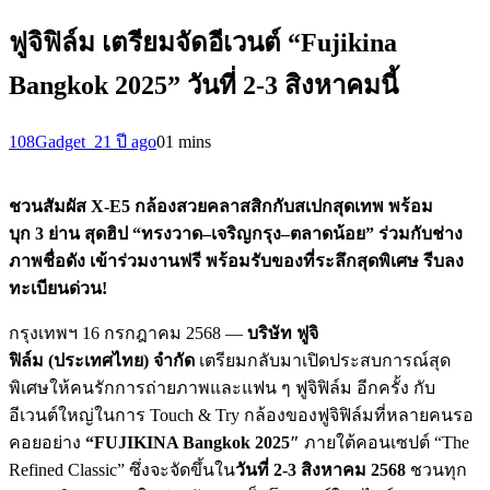
ฟูจิฟิล์ม เตรียมจัดอีเวนต์ “Fujikina
Bangkok 2025” วันที่ 2-3 สิงหาคมนี้
108Gadget_2
1 ปี ago
0
1 mins
ชวนสัมผัส
X-E5
กล้องสวยคลาสสิกกับสเปกสุดเทพ พร้อม
บุก
3
ย่าน สุดฮิป “ทรงวาด
–
เจริญกรุง
–
ตลาดน้อย” ร่วมกับช่าง
ภาพชื่อดัง
เข้าร่วมงานฟรี พร้อมรับของที่ระลึกสุดพิเศษ รีบลง
ทะเบียนด่วน
!
กรุงเทพฯ 16 กรกฎาคม 2568 —
บริษัท ฟูจิ
ฟิล์ม
(
ประเทศไทย
)
จำกัด
เตรียมกลับมาเปิดประสบการณ์สุด
พิเศษให้คนรักการถ่ายภาพและแฟน ๆ ฟูจิฟิล์ม อีกครั้ง กับ
อีเวนต์ใหญ่ในการ Touch & Try กล้องของฟูจิฟิล์มที่หลายคนรอ
คอยอย่าง
“
FUJIKINA Bangkok 2025″
ภายใต้คอนเซปต์ “The
Refined Classic” ซึ่งจะจัดขึ้นใน
วันที่
2-3
สิงหาคม
2568
ชวนทุก