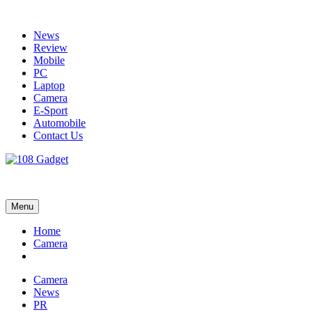
Skip
to
News
content
Review
Mobile
PC
Laptop
Camera
E-Sport
Automobile
Contact Us
108 Gadget
รวบรวมเรื่องราว Gadget IT ,Laptop, Smartphone , ยานยนต์
Menu
Home
Camera
Camera
News
PR