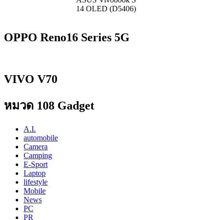
14 OLED (D5406)
OPPO Reno16 Series 5G
VIVO V70
หมวด 108 Gadget
A.I.
automobile
Camera
Camping
E-Sport
Laptop
lifestyle
Mobile
News
PC
PR