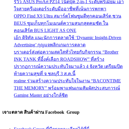
รีวิว ASUS ProArt PZ14 โน๊ตบุ๊ค 2-in-1 ระดับพรีเมี่ยม เอา
ใจสายครีเอเตอร์ระดับมืออาชีพที่เน้นการพกพา
OPPO Find X9 Ultra สมาร์ตโฟนซูมดีทุกคอนเสิร์ต ชวน
BEUS ซูมเก็บทุกโมเมนต์ความสนุกสุดคมชัด ใน
คอนเสิร์ต BUS LIGHT AS ONE
เอ้ก ดิจิทัล แนะนักการตลาดใช้ ‘Dynamic Insight-Driven
Advertising’ กุญแจพลิกเกมการตลาด
บราเดอร์ส่งต่อความสดใสทั่วไทยกับกิจกรรม “Brother
INK TANK ที่อิ้งค์เลือก ROADSHOW” ที่สร้าง
ปรากฏการณ์ความประทับใจมาแล้ว 4 จังหวัด เตรียมปิด
ท้ายความสุขที่ จ ชลบุรี 3 ส.ค.นี้
realme ร่วมสร้างความประทับใจในงาน “BACONTIME
THE MEMORY” พร้อมพาแฟนเกมสัมผัสประสบการณ์
Gaming Master อย่างใกล้ชิด
เจาะตลาด สินค้าผ่าน Facebook Group