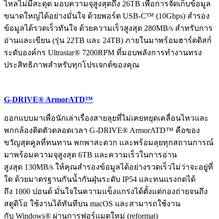
ไหลไม่มีสะดุด มอบความจุสูงสุดถึง 26TB เพื่อการจัดเก็บข้อมูล
ขนาดใหญ่ได้อย่างมั่นใจ ด้วยพอร์ต USB-C™ (10Gbps) สำรอง
ข้อมูลได้รวดเร็วทันใจ ด้วยความเร็วสูงสุด 280MB/s สำหรับการ
อ่านและเขียน (รุ่น 22TB และ 24TB) ภายในมาพร้อมฮาร์ดดิสก์
ระดับองค์กร Ultrastar® 7200RPM ที่มอบพลังการทำงานทรง
ประสิทธิภาพสำหรับทุกโปรเจกต์ของคุณ
G-DRIVE® ArmorATD™
ออกแบบมาเพื่อนักเล่าเรื่องสายลุยที่ไม่เคยหยุดเคลื่อนไหวและ
พกกล้องติดตัวตลอดเวลา G-DRIVE® ArmorATD™ คือของ
ขวัญสุดคูลที่ทนทาน พกพาสะดวก และพร้อมลุยทุกสถานการณ์
มาพร้อมความจุสูงสุด 6TB และความเร็วในการอ่าน
สูงสุด 130MB/s ให้คุณสำรองข้อมูลได้อย่างรวดเร็วไม่ว่าจะอยู่ที่
ใด ด้วยมาตรฐานกันน้ำกันฝุ่นระดับ IP54 และทนแรงกดได้
ถึง 1000 ปอนด์ มั่นใจในความแข็งแกร่งได้ตั้งแต่กองถ่ายจนถึง
สตูดิโอ ใช้งานได้ทันทีบน macOS และสามารถใช้งาน
กับ Windows® ผ่านการฟอร์แมตใหม่ (reformat)