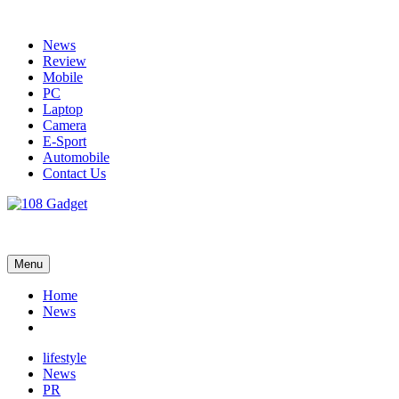
Skip
to
News
content
Review
Mobile
PC
Laptop
Camera
E-Sport
Automobile
Contact Us
108 Gadget
รวบรวมเรื่องราว Gadget IT ,Laptop, Smartphone , ยานยนต์
Menu
Home
News
lifestyle
News
PR