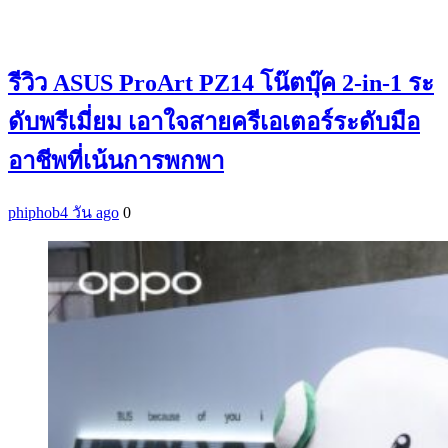
รีวิว ASUS ProArt PZ14 โน๊ตบุ๊ค 2-in-1 ระ
ดับพรีเมี่ยม เอาใจสายครีเอเตอร์ระดับมือ
อาชีพที่เน้นการพกพา
phiphob
4 วัน ago
0