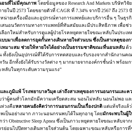
อนที่ไม่มีคุณภาพ
โดยข้อมูลของ Research And Markets บริษัทวิ
ในปี 2573 โดยขยายตัวที่ CAGR ที่ 7.34% จากปี 2567 ถึง 2573 ปั
ะจำหน่ายเครื่องมือและอุปกรณ์ทางการแพทย์และบริการอื่น ๆ ในธ
อนวัตกรรมทางการแพทย์ที่ทันสมัยและมีประสิทธิภาพ เพื่อช่วยเหลือ
ิ่มทางเลือกใหม่สำหรับการดูแลผู้ป่วยโรคหยุดหายใจขณะหลับในปร
แบบมาเพื่อลดการอุดกั้นทางเดินหายใจส่วนบน ซึ่งเป็นสาเหตุของ
่งที่เหมาะสม ช่วยให้หายใจได้อย่างเป็นธรรมชาติขณะที่นอนหลับ
ด้ว
-6 วัน ทั้งยังเป็นอุปกรณ์ที่ได้รับการทดสอบและรับรองจากสำนัก
 อีกทั้งยังได้รับรางวัลต่าง ๆ มากมายจากองค์กรชั้นนำ พร้อม
หลับในทุกระดับความรุนแรง”
และภูมิแพ้ โรงพยาบาลวิมุต
เล่าถึงสาเหตุของการนอนกรนและคว
ว่าผู้คนทั่วโลกมักมีความเครียดสะสม นอนไม่หลับ นอนไม่พอ แล
นห่วงคือ
หลายคนยังคิดว่าการนอนกรนเป็นเรื่องปกติ
แต่แท้จริงแล้
ขภาพเป็นอย่างมาก ภาวะนอนกรนพบได้ในทุกอายุ โดย
มักจะพบในผู้ใ
ว่า Obstructive Sleep Apnea ซึ่งเป็นภาวะหยุดหายใจขณะหลับจา
การย่อนไปปิดทางเดินหายใจส่วนต้น โดยเฉพาะขณะหลับหรือการที่