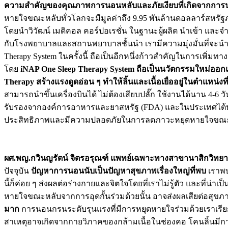
ความสำคัญของคุณภาพการนอนหลับและภัยเงียบที่เกิดจากการน
หายใจขณะหลับทั่วโลกจะมีมูลค่าถึง 9.95 พันล้านดอลลาร์สหรัฐภาย
โดยนำวิวัฒน์ เมดิคอล คอร์ปอเรชั่น ในฐานะผู้ผลิต นำเข้า แล
กับโรงพยาบาลและสถานพยาบาลชั้นนำ เรามีความมุ่งมั่นที่จะนำเสน
Therapy System ในครั้งนี้ ถือเป็นอีกหนึ่งก้าวสำคัญในการเพ
โดย
iNAP One Sleep Therapy System ถือเป็นนวัตกรรมใหม่ออก
Therapy สร้างแรงดูดอ่อน ๆ ทำให้ลิ้นและเนื้อเยื่ออยู่ในตำแหน
สามารถนำขึ้นเครื่องบินได้ ไม่ต้องเสียบปลั๊ก ใช้งานได้นาน 4
รับรองจากองค์การอาหารและยาสหรัฐ (FDA) และในประเทศไต้หวัน
ประสิทธิภาพและมีความปลอดภัยในการลดภาวะหยุดหายใจขณะ
ผศ.พญ.กวินญรัตน์ จิตรอรุณฑ์ แพทย์เฉพาะทางสาขานาสิกวิทยา
ปัจจุบัน
ปัญหาการนอนนับเป็นปัญหาสุขภาพเรื่องใหญ่ที่พบ
เราพบ
นี้ก็ค่อย ๆ ส่งผลต่อร่างกายและจิตใจโดยที่เราไม่รู้ตัว และที่น่าเป็
หายใจขณะหลับจากการอุดกั้นร่วมด้วยนั้น อาจส่งผลเสียต่อสุ
มาก
การนอนกรนระดับรุนแรงที่มีการหยุดหายใจร่วมด้วยเราเรียก
สาเหตุอาจเกิดจากกายวิภาคของกล้ามเนื้อในช่องคอ โคนลิ้นมี