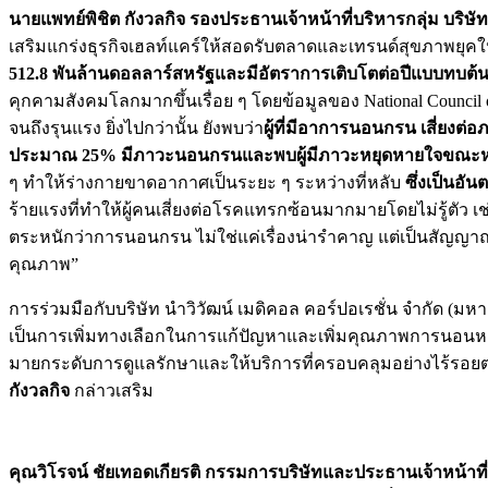
นายแพทย์พิชิต กังวลกิจ รองประธานเจ้าหน้าที่บริหารกลุ่ม บริษ
เสริมแกร่งธุรกิจเฮลท์แคร์ให้สอดรับตลาดและเทรนด์สุขภาพยุคใหม
512.8 พันล้านดอลลาร์สหรัฐและมีอัตราการเติบโตต่อปีแบบทบต้น 
คุกคามสังคมโลกมากขึ้นเรื่อย ๆ โดยข้อมูลของ National Council
จนถึงรุนแรง ยิ่งไปกว่านั้น ยังพบว่า
ผู้ที่มีอาการนอนกรน เสี่ยง
ประมาณ 25% มีภาวะนอนกรนและพบผู้มีภาวะหยุดหายใจขณะห
ๆ ทำให้ร่างกายขาดอากาศเป็นระยะ ๆ ระหว่างที่หลับ
ซึ่งเป็นอ
ร้ายแรงที่ทำให้ผู้คนเสี่ยงต่อโรคแทรกซ้อนมากมายโดยไม่รู้ตั
ตระหนักว่าการนอนกรน ไม่ใช่แค่เรื่องน่ารำคาญ แต่เป็นสัญญา
คุณภาพ”
การร่วมมือกับบริษัท นําวิวัฒน์ เมดิคอล คอร์ปอเรชั่น จํากัด (มหา
เป็นการเพิ่มทางเลือกในการแก้ปัญหาและเพิ่มคุณภาพการนอนหลับ ท
มายกระดับการดูแลรักษาและให้บริการที่ครอบคลุมอย่างไร้รอยต่อ
กังวลกิจ
กล่าวเสริม
คุณวิโรจน์ ชัยเทอดเกียรติ กรรมการบริษัทและประธานเจ้าหน้าที่