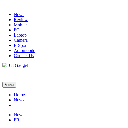
Skip
to
News
content
Review
Mobile
PC
Laptop
Camera
E-Sport
Automobile
Contact Us
108 Gadget
รวบรวมเรื่องราว Gadget IT ,Laptop, Smartphone , ยานยนต์
Menu
Home
News
News
PR