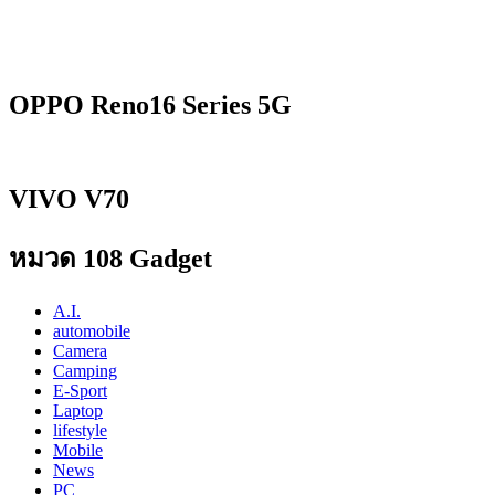
OPPO Reno16 Series 5G
VIVO V70
หมวด 108 Gadget
A.I.
automobile
Camera
Camping
E-Sport
Laptop
lifestyle
Mobile
News
PC