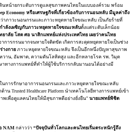
คงเดินหน้ายกระดับการดูแลสุขภาพคนไทยในแบบองค์รวม พร้อม
ep Economy หรือเศรษฐกิจที่เกี่ยวข้องกับการนอนหลับ มีมูลค่าถึง
ห็นว่าภาวะนอนกรนและภาวะหยุดหายใจขณะหลับ เป็นภัยร้ายที่
กำลังเผชิญกับภาวะหยุดหายใจขณะหลับ
ตั้งแต่ระดับเล็กน้อย
ชวิทยาลัย โสต ศอ นาสิกแพทย์แห่งประเทศไทย เผยว่าคนไทย
ักมีอาการกรนมากจนหายใจติดขัด เกิดการสะดุดหยุดหายใจเป็นช่วง
นร่างกาย
ภาวะหยุดหายใจขณะหลับ จึงเป็นอีกหนึ่งปัญหาสุขภาพ
าหวาน, อัมพาต, ความดันโลหิตสูง และอีกหลายโรค รพ. วิมุต
ทางการแพทย์ที่ทำให้ผู้ใช้บริการกลับมานอนได้อย่างมี
ม่ในการรักษาอาการนอนกรนและภาวะหยุดหายใจขณะหลับ
ำด้าน Trusted Healthcare Platform นำเทคโนโลยีทางการแพทย์เข้า
พเพื่อดูแลคนไทยให้มีสุขภาพดีอย่างยั่งยืน”
นายแพทย์พิชิต
หรือ NAM
กล่าวว่า
“ปัจจุบันทั่วโลกและคนไทยเริ่มตระหนักรู้ถึง