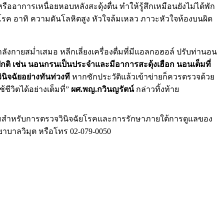
ออาการเหนื่อยหอบหลังสะดุ้งตื่น ทำให้รู้สึกเหมือนยังไม่ได้พัก
ต่อโรค อาทิ ความดันโลหิตสูง หัวใจล้มเหลว ภาวะหัวใจห้องบนผิด
ายสม่ำเสมอ หลีกเลี่ยงเครื่องดื่มที่มีแอลกอฮอล์ ปรับท่านอน
ิ เช่น นอนกรนเป็นประจำและมีอาการสะดุ้งเฮือก นอนเต็มที่
ิจฉัยอย่างทันท่วงที
หากซักประวัติแล้วเข้าข่ายก็ควรตรวจด้วย
วิตได้อย่างเต็มที่”
ผศ.พญ.กวินญรัตน์
กล่าวทิ้งท้าย
กรรมสำหรับการตรวจวินิจฉัยโรคและการรักษาภายใต้การดูแลของ
ยาบาลวิมุต หรือโทร 02-079-0050