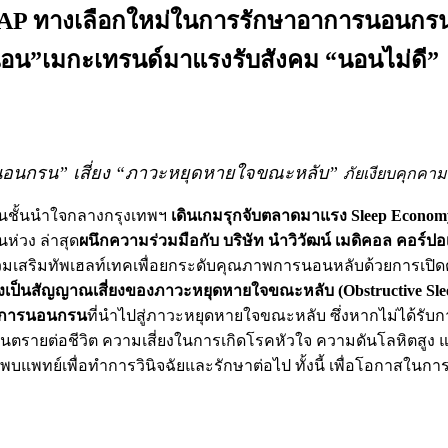
รม iNAP ทางเลือกใหม่ในการรักษาอาการนอน
อน”เมกะเทรนด์มาแรงรับสังคม “นอนไม่ดี”
“นอนกรน” เสี่ยง “ภาวะหยุดหายใจขณะหลับ”
ภัยเงียบคุกคา
ชั้นนำใจกลางกรุงเทพฯ
เดินเกมรุกจับตลาดมาแรง Sleep Econo
ห่วง ล่าสุด
ผนึกความร่วมมือกับ บริษัท นำวิวัฒน์ เมดิคอล คอร์ป
่วมเสริมทัพเฮลท์เทคเพื่อยกระดับคุณภาพการนอนหลับด้วยการเปิ
เป็นสัญญาณเสี่ยงของภาวะหยุดหายใจขณะหลับ (Obstructive Sle
จากการนอนกรน
ที่นำไปสู่ภาวะหยุดหายใจขณะหลับ ซึ่งหากไม่ได้รับก
ันตรายต่อชีวิต ความเสี่ยงในการเกิดโรคหัวใจ ความดันโลหิตสู
ทย์เพื่อทำการวินิจฉัยและรักษาต่อไป ทั้งนี้ เพื่อโอกาสในการก