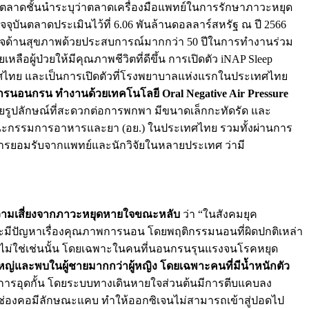
จัยตลาดชั้นนำระบุว่าตลาดเครื่องมือแพทย์ในการรักษาภาวะหยุด
จจุบันตลาดประเมินไว้ที่ 6.06 พันล้านดอลลาร์สหรัฐ ณ ปี 2566
ุรกิจด้านสุขภาพด้วยประสบการณ์มากกว่า 50 ปีในการทำงานร่วม
ผู้ป่วยให้มีคุณภาพชีวิตที่ดีขึ้น การเปิดตัว iNAP Sleep
ะเทศไทย และเป็นการเปิดตัวที่โรงพยาบาลแห่งแรกในประเทศไทย
การนอนกรน ทำงานด้วยเทคโนโลยี Oral Negative Air Pressure
ยรูปลักษณ์ที่สะดวกต่อการพกพา มีขนาดเล็กกะทัดรัด และ
งานคณะกรรมการอาหารและยา (อย.) ในประเทศไทย รวมทั้งผ่านการ
การยอมรับจากแพทย์และนักวิจัยในหลายประเทศ ว่ามี
ามเสี่ยงจากภาวะหยุดหายใจขณะหลับ
ว่า “ในสังคมยุค
ะมีปัญหาเรื่องคุณภาพการนอน โดยพฤติกรรมนอนที่ผิดปกติเหล่า
วไม่ใช่เช่นนั้น โดยเฉพาะในคนที่นอนกรนรุนแรงจนโรคหยุด
หญ่และพบในผู้ชายมากกว่าผู้หญิง โดยเฉพาะคนที่มีน้ำหนักตัว
กการอุดกั้น โดยระบบทางเดินหายใจส่วนต้นมีการตีบแคบลง
ช่องคอมีลักษณะแคบ ทำให้ออกซิเจนไม่สามารถเข้าสู่ปอดไป