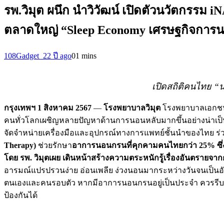
รพ.วิมุต ผนึก นำวิวัฒน์ เปิดตัวนวัตกร
ตลาดใหญ่ “Sleep Economy เศรษฐกิจการน
108Gadget_2
2 ปี ago
0
1 mins
เปิดสถิติคนไทย 
กรุงเทพฯ 1 สิงหาคม 2567
—
โรงพยาบาลวิมุต
โรงพยาบาลเอกชน
คนทั่วโลกเผชิญหลายปัญหาด้านการนอนหลับมากขึ้นอย่างน่าเป็น
จัดจำหน่ายเครื่องมือและอุปกรณ์ทางการแพทย์ชั้นนำของไทย ร
Therapy)
ช่วยรักษา
อาการนอนกรนที่คุกคามคนไทยกว่า 25% ซึ่ง
โดย รพ. วิมุตเผย เดินหน้าสร้างความตระหนักรู้เรื่องอันตราย
อารมณ์แปรปรวนง่าย อ่อนเพลีย ง่วงนอนมากระหว่างวันจนเป็นอ
ตนเองและคนรอบตัว หากมีอาการนอนกรนอยู่เป็นประจำ ควรรีบพบแพ
ป้องกันได้