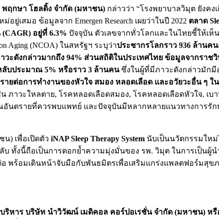
ัท พฤกษา โฮลดิ้ง จำกัด (มหาชน)
กล่าวว่า “โรงพยาบาลวิมุต ยัง
่อยู่เสมอ ข้อมูลจาก Emergen Research เผยว่าในปี 2022
ตลาด Sle
(CAGR) อยู่ที่ 6.3%
ปัจจุบัน ตัวเลขจากทั่วโลกและในไทยชี้ให้เ
 on Aging (NCOA) ในสหรัฐฯ ระบุว่า
ประชากรโลกราว 936 ล้านคน
ต่อภาวะดังกล่าวมากถึง 94% ส่วนสถิติในประเทศไทย ข้อมูลจากรา
ลับประมาณ 5% หรือราว 3 ล้านคน
ซึ่งในผู้ที่มีภาวะดังกล่าวม
ันตรายต่อการทำงานของหัวใจ สมอง หลอดเลือด และอวัยวะอื่น ๆ ใ
ว เช่น ภาวะใหลตาย, โรคหลอดเลือดสมอง, โรคหลอดเลือดหัวใจ, เบ
ณอันตรายที่ควรพบแพทย์ และปัจจุบันมีหลากหลายแนวทางการรักษา
ชน) เพื่อเปิดตัว
iNAP Sleep Therapy System
นับเป็นนวัตกรรมให
ั้งนี้ถือเป็นการตอกย้ำความมุ่งมั่นของ รพ. วิมุต ในการเป็นผู้น
 พร้อมเดินหน้าจับมือกับพันธมิตรเพื่อเสริมแกร่งแพลตฟอร์มสุขภา
บริหาร บริษัท นําวิวัฒน์ เมดิคอล คอร์ปอเรชั่น จํากัด (มหาชน) 