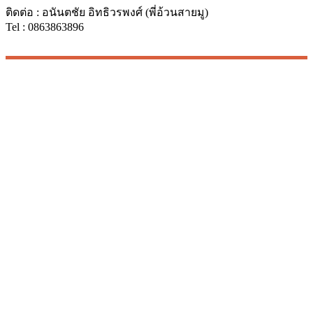
ติดต่อ : อนันตชัย อิทธิวรพงศ์ (พี่อ้วนสายมู)
Tel : 0863863896