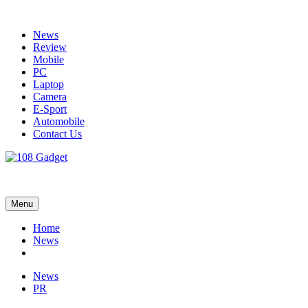
Skip
to
News
content
Review
Mobile
PC
Laptop
Camera
E-Sport
Automobile
Contact Us
108 Gadget
รวบรวมเรื่องราว Gadget IT ,Laptop, Smartphone , ยานยนต์
Menu
Home
News
News
PR