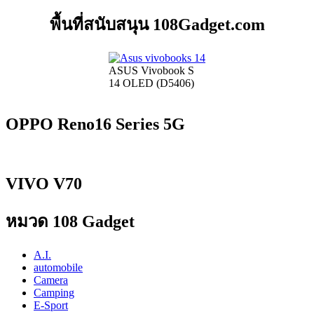
พื้นที่สนับสนุน 108Gadget.com
ASUS Vivobook S
14 OLED (D5406)
OPPO Reno16 Series 5G
VIVO V70
หมวด 108 Gadget
A.I.
automobile
Camera
Camping
E-Sport