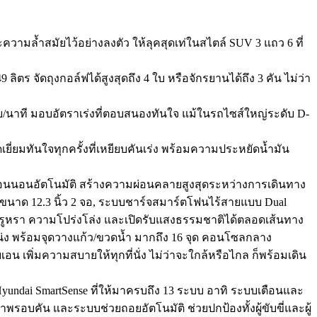
ามล้ำสมัยไว้อย่างลงตัว ให้ลุคสุดเท่ในสไตล์ SUV 3 แถว 6 ที่
9 ลิตร จัดถุงกอล์ฟได้สูงสุดถึง 4 ใบ หรือจักรยานได้ถึง 3 คัน ไม่ว่า
 รอบ/นาที มอบอัตราเร่งที่ตอบสนองทันใจ แม้ในรถไซส์ใหญ่ระดับ D-
ี่ยมทันใจทุกครั้งที่เหยียบคันเร่ง พร้อมความประหยัดน้ำมัน
ะจะเอนนอนอัตโนมัติ สร้างความผ่อนคลายสูงสุดระหว่างการเดินทาง
y ขนาด 12.3 นิ้ว 2 จอ, ระบบชาร์จสมาร์ตโฟนไร้สายแบบ Dual
ความหรูหรา ความโปร่งโล่ง และเปิดรับแสงธรรมชาติได้ตลอดเส้นทาง
่ง พร้อมจุดวางแก้ว/ขวดน้ำ มากถึง 16 จุด คอนโซลกลาง
บเอน เพิ่มความสบายให้ทุกที่นั่ง ไม่ว่าจะใกล้หรือไกล ก็พร้อมเดิน
ndai SmartSense ที่ให้มาครบถึง 13 ระบบ อาทิ ระบบเตือนและ
รอบคัน และระบบช่วยถอยอัตโนมัติ ช่วยปกป้องทั้งผู้ขับขี่และผู้