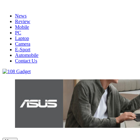
Skip
to
News
content
Review
Mobile
PC
Laptop
Camera
E-Sport
Automobile
Contact Us
108 Gadget
รวบรวมเรื่องราว Gadget IT ,Laptop, Smartphone , ยานยนต์