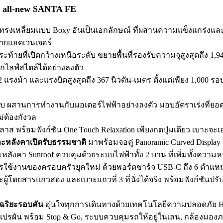
he all-new SANTA FE
รงเหลี่ยมแบบ Boxy อันเป็นเอกลักษณ์ ที่ผสานความแข็งแกร่งและคว
สายแอดเวนเจอร์
าระท้ายที่เปิดกว้างเหนือระดับ ขยายพื้นที่รองรับความจุสูงสุดถึง 1,94
ุกไลฟ์สไตล์ได้อย่างลงตัว
2 แรงม้า และแรงบิดสูงสุดถึง 367 นิวตัน-เมตร ตั้งแต่เพียง 1,000
โบ ผสานการทำงานกับมอเตอร์ไฟฟ้าอย่างลงตัว มอบอัตราเร่งที่ยอดเย
ม่ต้องกังวล
นคลาส พร้อมฟังก์ชัน One Touch Relaxation เพียงกดปุ่มเดียว เบา
ละหลังคาเปิดรับธรรมชาติ
มาพร้อมจอคู่ Panoramic Curved Displa
สี และหลังคา Sunroof ควบคุมด้วยระบบไฟฟ้าทั้ง 2 บาน ที่เพิ่มทั้ง
รใช้งานของครอบครัวยุคใหม่ ด้วยพอร์ตชาร์จ USB-C ถึง 6 ตำแหน
ละผู้โดยสารแถวสอง และเบาะแถวที่ 3 ที่นั่งได้จริง พร้อมฟังก์ชันปรั
จฉริยะรอบคัน
อุ่นใจทุกการเดินทางด้วยเทคโนโลยีความปลอดภัย Hyu
ปรผัน พร้อม Stop & Go, ระบบควบคุมรถให้อยู่ในเลน, กล้องมองภาพ