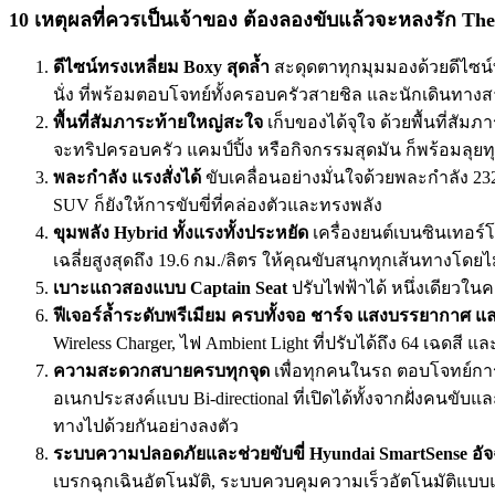
10 เหตุผลที่ควรเป็นเจ้าของ ต้องลองขับแล้วจะหลงรัก T
ดีไซน์ทรงเหลี่ยม Boxy สุดล้ำ
สะดุดตาทุกมุมมองด้วยดีไซน์ท
นั่ง ที่พร้อมตอบโจทย์ทั้งครอบครัวสายชิล และนักเดินทาง
พื้นที่สัมภาระท้ายใหญ่สะใจ
เก็บของได้จุใจ ด้วยพื้นที่สัมภ
จะทริปครอบครัว แคมป์ปิ้ง หรือกิจกรรมสุดมัน ก็พร้อมลุยท
พละกำลัง แรงสั่งได้
ขับเคลื่อนอย่างมั่นใจด้วยพละกำลัง 23
SUV ก็ยังให้การขับขี่ที่คล่องตัวและทรงพลัง
ขุมพลัง Hybrid ทั้งแรงทั้งประหยัด
เครื่องยนต์เบนซินเทอร์
เฉลี่ยสูงสุดถึง 19.6 กม./ลิตร ให้คุณขับสนุกทุกเส้นทางโดยไ
เบาะแถวสองแบบ Captain Seat
ปรับไฟฟ้าได้ หนึ่งเดียวใ
ฟีเจอร์ล้ำระดับพรีเมียม ครบทั้งจอ ชาร์จ แสงบรรยากาศ แ
Wireless Charger, ไฟ Ambient Light ที่ปรับได้ถึง 64 เฉด
ความสะดวกสบายครบทุกจุด
เพื่อทุกคนในรถ ตอบโจทย์กา
อเนกประสงค์แบบ Bi-directional ที่เปิดได้ทั้งจากฝั่งคนขับแ
ทางไปด้วยกันอย่างลงตัว
ระบบความปลอดภัยและช่วยขับขี่
Hyundai SmartSense อั
เบรกฉุกเฉินอัตโนมัติ, ระบบควบคุมความเร็วอัตโนมัติแบบแ