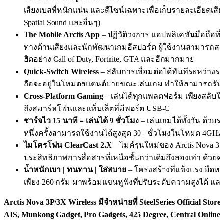
เสียงเบสที่หนักแน่น และดีไซน์เฉพาะเพื่อเก็บรายละเอียดเสีย
Spatial Sound และอื่นๆ)
The Mobile Arctis App
– ปฏิวัติวงการ แอปพลิเคชันมือถือ
ทางด้านเสียงและนักพัฒนาเกมอีสปอร์ต ผู้ใช้งานสามารถสลั
ฮิตอย่าง Call of Duty, Fortnite, GTA และอีกมากมาย
Quick-Switch Wireless
– สลับการเชื่อมต่อได้ทันทีระหว่างร
ถือจะอยู่ในโหมดสแตนด์บายขณะเล่นเกม ทำให้สามารถรับส
Cross-Platform Gaming
– เล่นได้ทุกแพลตฟอร์ม เพียงสลับใช
ถึงสมาร์ทโฟนและแท็บเล็ตที่มีพอร์ต USB-C
ชาร์จไว
15 นาที = เล่นได้ 9 ชั่วโมง
– เล่นเกมได้ทั้งวัน ด้ว
หนึ่งครั้งสามารถใช้งานได้สูงสุด 30+ ชั่วโมงในโหมด 4GH
ไมโครโฟน
ClearCast 2.X
– ไมค์รุ่นใหม่ของ Arctis Nova 3
ประสิทธิภาพการสื่อสารที่เหนือชั้นกว่าเดิมถึงสองเท่า ด้วย
น้ำหนักเบา
| ทนทาน | ใส่สบาย
– โครงสร้างที่แข็งแรง ยืด
เพียง 260 กรัม มาพร้อมแขนหูฟังที่ปรับระดับความสูงได้ แ
Arctis Nova 3P/3X Wireless มีจำหน่ายที่ SteelSeries Official Sto
AIS, Munkong Gadget, Pro Gadgets, 425 Degree, Central Onli