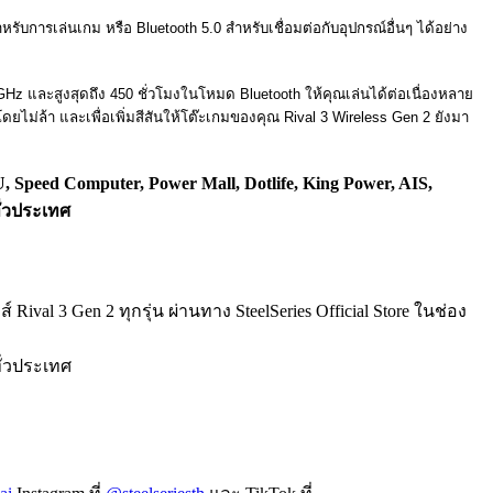
ำหรับการเล่นเกม หรือ
Bluetooth 5.0
สำหรับเชื่อมต่อกับอุปกรณ์อื่นๆ ได้อย่าง
4GHz
และสูงสุดถึง
450
ชั่วโมงในโหมด
Bluetooth
ให้คุณเล่นได้ต่อเนื่องหลาย
โดยไม่ล้า
และเพื่อเพิ่มสีสันให้โต๊ะเกมของคุณ
Rival 3 Wireless Gen 2
ยังมา
, Speed Computer, Power Mall, Dotlife, King Power, AIS,
ั่วประเทศ
ส์ Rival 3 Gen 2 ทุกรุ่น ผ่านทาง SteelSeries Official Store ในช่อง
ทั่วประเทศ