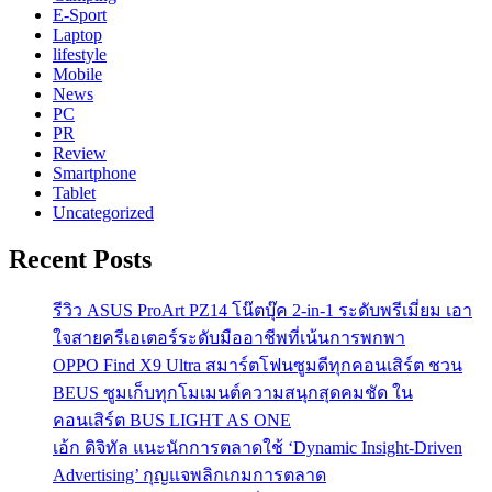
E-Sport
Laptop
lifestyle
Mobile
News
PC
PR
Review
Smartphone
Tablet
Uncategorized
Recent Posts
รีวิว ASUS ProArt PZ14 โน๊ตบุ๊ค 2-in-1 ระดับพรีเมี่ยม เอา
ใจสายครีเอเตอร์ระดับมืออาชีพที่เน้นการพกพา
OPPO Find X9 Ultra สมาร์ตโฟนซูมดีทุกคอนเสิร์ต ชวน
BEUS ซูมเก็บทุกโมเมนต์ความสนุกสุดคมชัด ใน
คอนเสิร์ต BUS LIGHT AS ONE
เอ้ก ดิจิทัล แนะนักการตลาดใช้ ‘Dynamic Insight-Driven
Advertising’ กุญแจพลิกเกมการตลาด