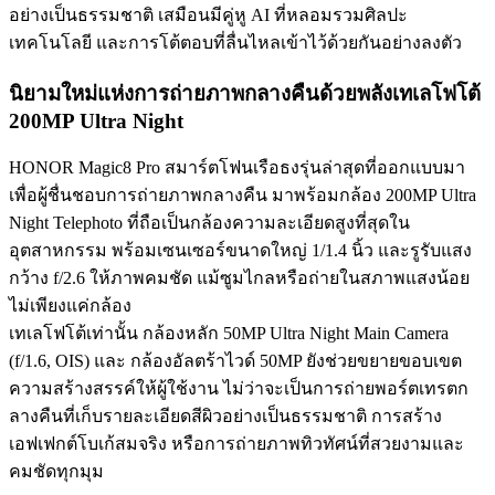
อย่างเป็นธรรมชาติ เสมือนมีคู่หู AI ที่หลอมรวมศิลปะ
เทคโนโลยี และการโต้ตอบที่ลื่นไหลเข้าไว้ด้วยกันอย่างลงตัว
นิยามใหม่แห่งการถ่ายภาพกลางคืนด้วยพลังเทเลโฟโต้
200MP Ultra Night
HONOR Magic8 Pro สมาร์ตโฟนเรือธงรุ่นล่าสุดที่ออกแบบมา
เพื่อผู้ชื่นชอบการถ่ายภาพกลางคืน มาพร้อมกล้อง 200MP Ultra
Night Telephoto ที่ถือเป็นกล้องความละเอียดสูงที่สุดใน
อุตสาหกรรม พร้อมเซนเซอร์ขนาดใหญ่ 1/1.4 นิ้ว และรูรับแสง
กว้าง f/2.6 ให้ภาพคมชัด แม้ซูมไกลหรือถ่ายในสภาพแสงน้อย
ไม่เพียงแค่กล้อง
เทเลโฟโต้เท่านั้น กล้องหลัก 50MP Ultra Night Main Camera
(f/1.6, OIS) และ กล้องอัลตร้าไวด์ 50MP ยังช่วยขยายขอบเขต
ความสร้างสรรค์ให้ผู้ใช้งาน ไม่ว่าจะเป็นการถ่ายพอร์ตเทรตก
ลางคืนที่เก็บรายละเอียดสีผิวอย่างเป็นธรรมชาติ การสร้าง
เอฟเฟกต์โบเก้สมจริง หรือการถ่ายภาพทิวทัศน์ที่สวยงามและ
คมชัดทุกมุม