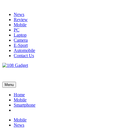
Skip
to
News
content
Review
Mobile
PC
Laptop
Camera
E-Sport
Automobile
Contact Us
108 Gadget
รวบรวมเรื่องราว Gadget IT ,Laptop, Smartphone , ยานยนต์
Menu
Home
Mobile
Smartphone
Mobile
News