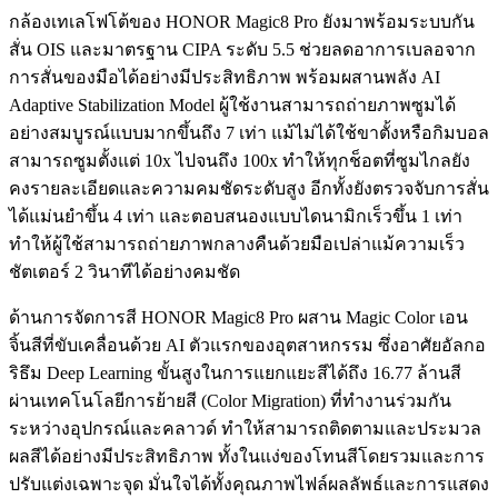
กล้องเทเลโฟโต้ของ HONOR Magic8 Pro ยังมาพร้อมระบบกัน
สั่น OIS และมาตรฐาน CIPA ระดับ 5.5 ช่วยลดอาการเบลอจาก
การสั่นของมือได้อย่างมีประสิทธิภาพ พร้อมผสานพลัง AI
Adaptive Stabilization Model ผู้ใช้งานสามารถถ่ายภาพซูมได้
อย่างสมบูรณ์แบบมากขึ้นถึง 7 เท่า แม้ไม่ได้ใช้ขาตั้งหรือกิมบอล
สามารถซูมตั้งแต่ 10x ไปจนถึง 100x ทำให้ทุกช็อตที่ซูมไกลยัง
คงรายละเอียดและความคมชัดระดับสูง อีกทั้งยังตรวจจับการสั่น
ได้แม่นยำขึ้น 4 เท่า และตอบสนองแบบไดนามิกเร็วขึ้น 1 เท่า
ทำให้ผู้ใช้สามารถถ่ายภาพกลางคืนด้วยมือเปล่าแม้ความเร็ว
ชัตเตอร์ 2 วินาทีได้อย่างคมชัด
ด้านการจัดการสี HONOR Magic8 Pro ผสาน Magic Color เอน
จิ้นสีที่ขับเคลื่อนด้วย AI ตัวแรกของอุตสาหกรรม ซึ่งอาศัยอัลกอ
ริธึม Deep Learning ขั้นสูงในการแยกแยะสีได้ถึง 16.77 ล้านสี
ผ่านเทคโนโลยีการย้ายสี (Color Migration) ที่ทำงานร่วมกัน
ระหว่างอุปกรณ์และคลาวด์ ทำให้สามารถติดตามและประมวล
ผลสีได้อย่างมีประสิทธิภาพ ทั้งในแง่ของโทนสีโดยรวมและการ
ปรับแต่งเฉพาะจุด มั่นใจได้ทั้งคุณภาพไฟล์ผลลัพธ์และการแสดง