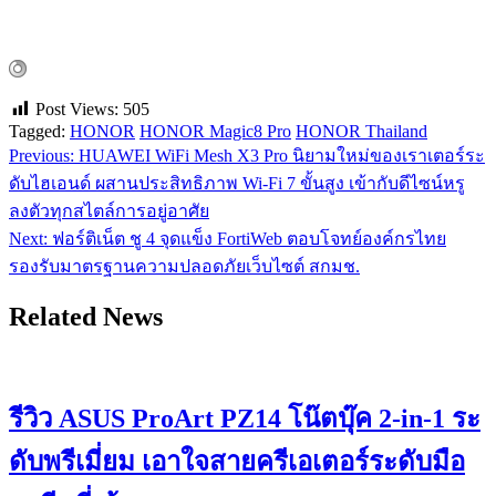
Post Views:
505
Tagged:
HONOR
HONOR Magic8 Pro
HONOR Thailand
Previous:
HUAWEI WiFi Mesh X3 Pro นิยามใหม่ของเราเตอร์ระ
แนะแนว
ดับไฮเอนด์ ผสานประสิทธิภาพ Wi-Fi 7 ขั้นสูง เข้ากับดีไซน์หรู
เรื่อง
ลงตัวทุกสไตล์การอยู่อาศัย
Next:
ฟอร์ติเน็ต ชู 4 จุดแข็ง FortiWeb ตอบโจทย์องค์กรไทย
รองรับมาตรฐานความปลอดภัยเว็บไซต์ สกมช.
Related News
รีวิว ASUS ProArt PZ14 โน๊ตบุ๊ค 2-in-1 ระ
ดับพรีเมี่ยม เอาใจสายครีเอเตอร์ระดับมือ