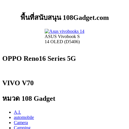
พื้นที่สนับสนุน 108Gadget.com
ASUS Vivobook S
14 OLED (D5406)
OPPO Reno16 Series 5G
VIVO V70
หมวด 108 Gadget
A.I.
automobile
Camera
Camping