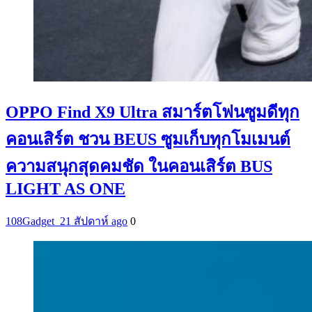
OPPO Find X9 Ultra สมาร์ตโฟนซูมดีทุก
คอนเสิร์ต ชวน BEUS ซูมเก็บทุกโมเมนต์
ความสนุกสุดคมชัด ในคอนเสิร์ต BUS
LIGHT AS ONE
108Gadget_2
1 สัปดาห์ ago
0