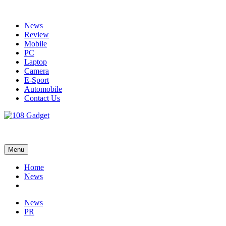
Skip
to
News
content
Review
Mobile
PC
Laptop
Camera
E-Sport
Automobile
Contact Us
108 Gadget
รวบรวมเรื่องราว Gadget IT ,Laptop, Smartphone , ยานยนต์
Menu
Home
News
News
PR