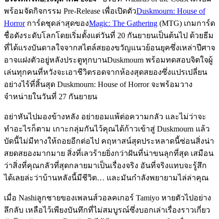
พร้อมจัดกิจกรรม Pre-Release เพื่อเปิดตัว
Duskmourn: House of
Horror
การ์ดชุดล่าสุดของ
Magic: The Gathering
(MTG) เกมการ์ด
ชื่อดังระดับโลกโดยเริ่มตั้งแต่วันที่ 20 กันยายนเป็นต้นไป ด้วยธีม
ที่ได้แรงบันดาลใจจากสไตล์สยองขวัญแนวย้อนยุคซึ่งเหล่าปีศาจ
อาจแฝงตัวอยู่หลังประตูทุกบานDuskmourn พร้อมทดสอบจิตใจผู้
เล่นทุกคนที่หวังจะเอาชีวิตรอดจากห้องสุดสยองซึ่งแปรเปลี่ยน
อย่างไร้ที่สิ้นสุด Duskmourn: House of Horror จะพร้อมวาง
จำหน่ายในวันที่ 27 กันยายน
อย่าหันไปมองข้างหลัง อย่ายอมแพ้ต่อความกลัว และไม่ว่าจะ
ทำอะไรก็ตาม เกาะกลุ่มกันไว้คุณได้ก้าวเข้าสู่ Duskmourn แล้ว
บัดนี้ไม่มีทางให้ถอยอีกต่อไป คฤหาสน์สุดประหลาดนี้ซ่อนสิ่งน่า
สยดสยองมากมาย สิ่งที่เลวร้ายยิ่งกว่าฝันที่น่าขนลุกที่สุด เสมือน
ว่าสิ่งที่คุณกลัวที่สุดกลายมาเป็นเรื่องจริง อันที่จริงแทบจะรู้สึก
ได้เลยล่ะว่าบ้านหลังนี้มีชีวิต… และมันกำลังพยายามไล่ล่าคุณ
เมื่อ Nashiลูกชายของเพลนส์วอลคเกอร์ Tamiyo หายตัวไปอย่าง
ลึกลับ เหลือไว้เพียงบันทึกที่ไม่สมบูรณ์ซึ่งบอกเล่าเรื่องราวเกี่ยว