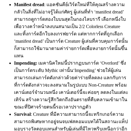
Manifest dread
: แอคชันคีย์เวิร์ดใหม่ที่ให้คุณสร้างความ
กลัวในสิ่งที่ไม่อาจรู้ได้แก่ศัตรู ผู้เล่นที่ทำ ‘manifest dread’
สามารถดูการ์ดสองใบบนสุดในกองไลบรารี เลือกหนึ่งใบ
เพื่อวางคว่ำหน้าลงบนสนามเป็น 2/2 Colorless Creature
และทิ้งการ์ดอีกใบลงเกรฟยาร์ด แต่หากการ์ดที่ถูกเลือก
‘manifest dread’ เป็นการ์ด Creature ผู้เล่นที่ควบคุมการ์ดนั้น
ก็สามารถใช้มานาตามค่าร่ายการ์ดเพื่อหงายการ์ดนั้นขึ้น
แทน
Impending:
เมคานิคใหม่นี้ปรากฏบนการ์ด ‘Overlord’ ซึ่ง
เป็นการ์ดระดับ Mythic เท่านั้น‘Impending’ ช่วยให้ผู้เล่น
สามารถเล่นการ์ดดังกล่าวด้วยค่าร่ายที่ลดลง แลกกับการ
ที่การ์ดดังกล่าวจะลงสนามในรูปแบบ Non-Creature พร้อม
เคาน์เตอร์จำนวนหนึ่ง เคาน์เตอร์นี้จะค่อยๆ ลดลงในแต่ละ
เทิร์น สร้างความรู้สึกวิตกถึงอันตรายที่คืบคลานเข้ามาใน
ขณะที่ปิศาจร้ายตนนี้รอเวลาปรากฏตัว
Survival
: Creature ที่มีความสามารถนี้จะทริกเกอร์ความ
สามารถพิเศษหากอยู่จนจบเฟสคอมแบทได้ในสถานะแท็ป
มอบรางวัลตอบแทนสำหรับผู้เล่นที่มีไหวพริบเหนือกว่าอีก