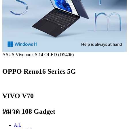
ASUS Vivobook S 14 OLED (D5406)
OPPO Reno16 Series 5G
VIVO V70
หมวด 108 Gadget
A.I.