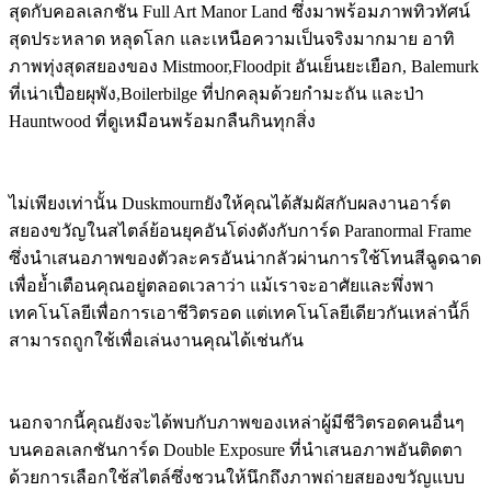
สุดกับคอลเลกชัน Full Art Manor Land ซึ่งมาพร้อมภาพทิวทัศน์
สุดประหลาด หลุดโลก และเหนือความเป็นจริงมากมาย อาทิ
ภาพทุ่งสุดสยองของ Mistmoor,Floodpit อันเย็นยะเยือก, Balemurk
ที่เน่าเปื่อยผุพัง,Boilerbilge ที่ปกคลุมด้วยกำมะถัน และป่า
Hauntwood ที่ดูเหมือนพร้อมกลืนกินทุกสิ่ง
ไม่เพียงเท่านั้น Duskmournยังให้คุณได้สัมผัสกับผลงานอาร์ต
สยองขวัญในสไตล์ย้อนยุคอันโด่งดังกับการ์ด Paranormal Frame
ซึ่งนำเสนอภาพของตัวละครอันน่ากลัวผ่านการใช้โทนสีฉูดฉาด
เพื่อย้ำเตือนคุณอยู่ตลอดเวลาว่า แม้เราจะอาศัยและพึ่งพา
เทคโนโลยีเพื่อการเอาชีวิตรอด แต่เทคโนโลยีเดียวกันเหล่านี้ก็
สามารถถูกใช้เพื่อเล่นงานคุณได้เช่นกัน
นอกจากนี้คุณยังจะได้พบกับภาพของเหล่าผู้มีชีวิตรอดคนอื่นๆ
บนคอลเลกชันการ์ด Double Exposure ที่นำเสนอภาพอันติดตา
ด้วยการเลือกใช้สไตล์ซึ่งชวนให้นึกถึงภาพถ่ายสยองขวัญแบบ