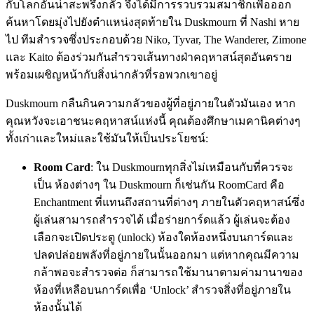
กับโลกอันน่าสะพรึงกลัว จึงได้มีการรวบรวมสมาชิกเพื่อออก
ค้นหาโดยมุ่งไปยังตำแหน่งสุดท้ายใน Duskmourn ที่ Nashi หาย
ไป ทีมสำรวจซึ่งประกอบด้วย Niko, Tyvar, The Wanderer, Zimone
และ Kaito ต้องร่วมกันสำรวจเส้นทางฝ่าคฤหาสน์สุดอันตราย
พร้อมเผชิญหน้ากับสิ่งน่ากลัวที่รอพวกเขาอยู่
Duskmourn กลืนกินความกลัวของผู้ที่อยู่ภายในตัวมันเอง หาก
คุณหวังจะเอาชนะคฤหาสน์แห่งนี้ คุณต้องศึกษาเมคานิคต่างๆ
ทั้งเก่าและใหม่และใช้มันให้เป็นประโยชน์:
Room
Card
: ใน Duskmournทุกสิ่งไม่เหมือนกับที่ควรจะ
เป็น ห้องต่างๆ ใน Duskmourn ก็เช่นกัน RoomCard คือ
Enchantment ที่แทนถึงสถานที่ต่างๆ ภายในตัวคฤหาสน์ซึ่ง
ผู้เล่นสามารถสำรวจได้ เมื่อร่ายการ์ดแล้ว ผู้เล่นจะต้อง
เลือกจะเปิดประตู (unlock) ห้องใดห้องหนึ่งบนการ์ดและ
ปลดปล่อยพลังที่อยู่ภายในนั้นออกมา แต่หากคุณมีความ
กล้าพอจะสำรวจต่อ ก็สามารถใช้มานาตามค่ามานาของ
ห้องที่เหลือบนการ์ดเพื่อ ‘Unlock’ สำรวจสิ่งที่อยู่ภายใน
ห้องนั้นได้