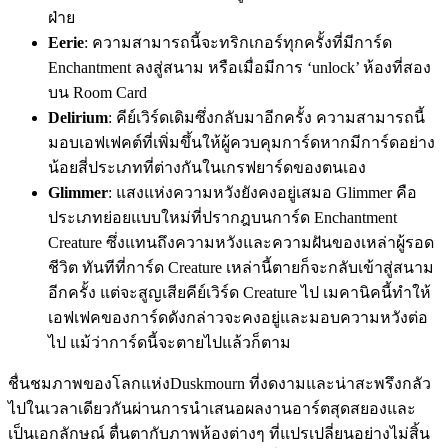
ฝ่าย
Eerie
: ความสามารถนี้จะทริกเกอร์ทุกครั้งที่มีการ์ด
Enchantment ลงสู่สนาม หรือเมื่อมีการ ‘unlock’ ห้องที่สอง
บน Room Card
Delirium
: คีย์เวิร์ดเดิมซึ่งกลับมาอีกครั้ง ความสามารถนี้
มอบเอฟเฟคต์ที่เพิ่มขึ้นให้ผู้ควบคุมการ์ดหากมีการ์ดอย่าง
น้อยสี่ประเภทที่ต่างกันในเกรฟยาร์ดของตนเอง
Glimmer
: แสงแห่งความหวังยังคงอยู่เสมอ Glimmer คือ
ประเภทย่อยแบบใหม่ที่ปรากฎบนการ์ด Enchantment
Creature ซึ่งแทนถึงความหวังและความฝันของเหล่าผู้รอด
ชีวิต ทันทีที่การ์ด Creature เหล่านี้ตายก็จะกลับเข้าสู่สนาม
อีกครั้ง แต่จะสูญเสียคีย์เวิร์ด Creature ไป เมคานิคนี้ทำให้
เอฟเฟคของการ์ดดังกล่าวจะคงอยู่และมอบความหวังต่อ
ไป แม้ว่าการ์ดนี้จะตายไปแล้วก็ตาม
ชื่นชมภาพของโลกแห่งDuskmourn ที่งดงามและน่าสะพรึงกลัว
ไปในเวลาเดียวกันผ่านการนำเสนอผลงานอาร์ตสุดสยองและ
เป็นเอกลักษณ์ ตื่นตากับภาพห้องต่างๆ ที่แปรเปลี่ยนอย่างไม่สิ้น