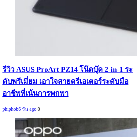
รีวิว ASUS ProArt PZ14 โน๊ตบุ๊ค 2-in-1 ระ
ดับพรีเมี่ยม เอาใจสายครีเอเตอร์ระดับมือ
อาชีพที่เน้นการพกพา
phiphob
6 วัน ago
0