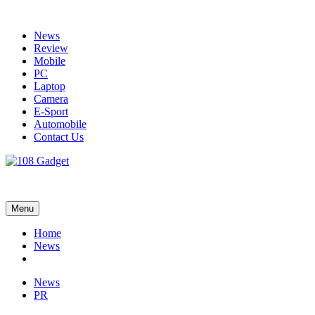
Skip
to
News
content
Review
Mobile
PC
Laptop
Camera
E-Sport
Automobile
Contact Us
108 Gadget
รวบรวมเรื่องราว Gadget IT ,Laptop, Smartphone , ยานยนต์
Menu
Home
News
News
PR