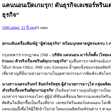
แคนนอนเปิดเกมรุก! ดันธุรกิจเลเซอร์พรินเต
ธุรกิจ”
108Gadget_2
1 ปี ago
0
1 mins
ยกระดับเครื่องพิมพ์สู่ “ผู้ช่วยธุรกิจ” พร้อมบุกตลาดปูพรมครบ 3
กรุงเทพฯ 8 กรกฎาคม 2568 –
บริษัท แคนนอน มาร์เก็ตติ้ง (ไทย
Printer ตัวจริงเรื่องพรินต์ทุกงานธุรกิจ”
มุ่งสื่อสารภาพลักษณ์แ
ได้แก่ Home Office, SME และ Enterprise ย้ำจุดแข็งของกลุ่มผ
เชี่ยวชาญที่มีมาอย่างยาวนานในอุตสาหกรรมการพิมพ์ระดับโลก
นางสาวเนตรนรินทร์ จันทร์จรัสสุข ผู้อำนวยการอาวุโส กลุ่มผลิตภ
ตัวจริงเรื่องพรินต์ทุกงานธุรกิจ
’ เริ่มต้นจากความมุ่งมั่นสู่การเ
เอกสารรายแรกของโลก สู่ผู้นำที่ขับเคลื่อนนวัตกรรมเลเซอร์พริ
ตัดสินใจเลือกซื้อเป็นเรื่องที่ยาก เลเซอร์พรินเตอร์แคนนอน ไม่
แคมเปญนี้เพื่อให้ผู้ใช้เข้าใจง่าย โดยแบ่งผลิตภัณฑ์รุ่นต่าง ๆ ต