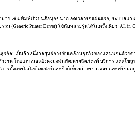
กมาย เช่น พิมพ์เร็วบนสื่อทุกขนาด ลดเวลารอแผ่นแรก, ระบบสแกน 
รวม (Generic Printer Driver) ใช้กับหลายรุ่นได้ในครั้งเดียว, All-i
านธุรกิจ” เป็นอีกหนึ่งกลยุทธ์การขับเคลื่อนธุรกิจของแคนนอนด้วยควา
ำงาน โดยแคนนอนยังคงมุ่งมั่นพัฒนาผลิตภัณฑ์ บริการ และโซลูชันส์
ิการทั้งเทคโนโลยีเลเซอร์และอิงก์เจ็ตอย่างครบวงจร และพร้อมอยู