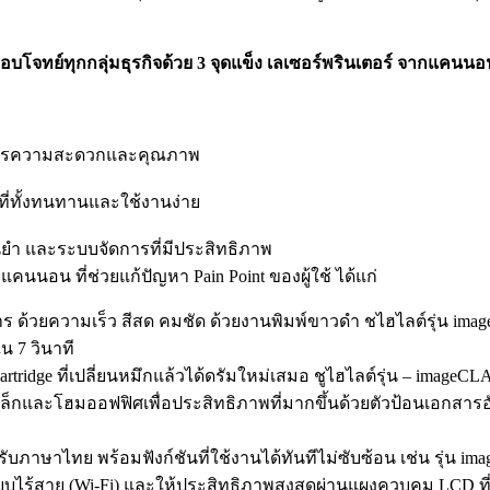
ตอบโจทย์ทุกกลุ่มธุรกิจด้วย 3 จุดแข็ง เลเซอร์พรินเตอร์ จากแคนนอน
องการความสะดวกและคุณภาพ
์ ที่ทั้งทนทานและใช้งานง่าย
ยำ และระบบจัดการที่มีประสิทธิภาพ
นนอน ที่ช่วยแก้ปัญหา Pain Point ของผู้ใช้ ได้แก่
ร ด้วยความเร็ว สีสด คมชัด ด้วยงานพิมพ์ขาวดำ ชไฮไลต์รุ่น im
 7 วินาที
tridge ที่เปลี่ยนหมึกแล้วได้ดรัมใหม่เสมอ ชูไฮไลต์รุ่น – imageC
ะโฮมออฟฟิศเพื่อประสิทธิภาพที่มากขึ้นด้วยตัวป้อนเอกสารอัตโนมัต
ับภาษาไทย พร้อมฟังก์ชันที่ใช้งานได้ทันทีไม่ซับซ้อน เช่น รุ่น i
ไร้สาย (Wi-Fi) และให้ประสิทธิภาพสูงสุดผ่านแผงควบคุม LCD ที่