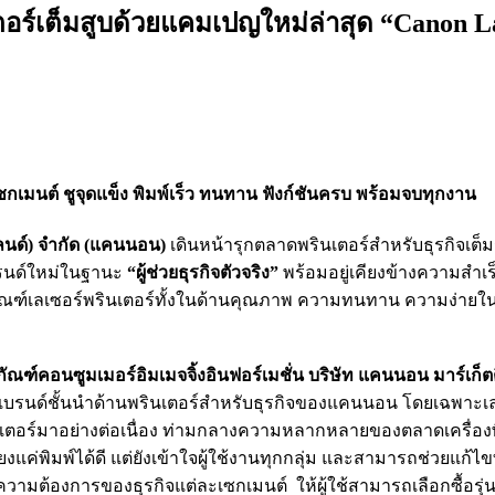
อร์เต็มสูบด้วยแคมเปญใหม่ล่าสุด “Canon Lase
 เซกเมนต์ ชูจุดแข็ง พิมพ์เร็ว ทนทาน ฟังก์ชันครบ พร้อมจบทุกงาน
แลนด์) จำกัด (แคนนอน)
เดินหน้ารุกตลาดพรินเตอร์สำหรับธุรกิจเต
บรนด์ใหม่ในฐานะ
“ผู้ช่วยธุรกิจตัวจริง”
พร้อมอยู่เคียงข้างความสำเร
ลิตภัณฑ์เลเซอร์พรินเตอร์ทั้งในด้านคุณภาพ ความทนทาน ความง่าย
ัณฑ์คอนซูมเมอร์อิมเมจจิ้งอินฟอร์เมชั่น บริษัท แคนนอน มาร์เก็ตต
ป็นแบรนด์ชั้นนำด้านพรินเตอร์สำหรับธุรกิจของแคนนอน โดยเฉพาะเลเ
นเตอร์มาอย่างต่อเนื่อง ท่ามกลางความหลากหลายของตลาดเครื่องพิม
เพียงแค่พิมพ์ได้ดี แต่ยังเข้าใจผู้ใช้งานทุกกลุ่ม และสามารถช่วย
ามความต้องการของธุรกิจแต่ละเซกเมนต์ ให้ผู้ใช้สามารถเลือกซื้อรุ่