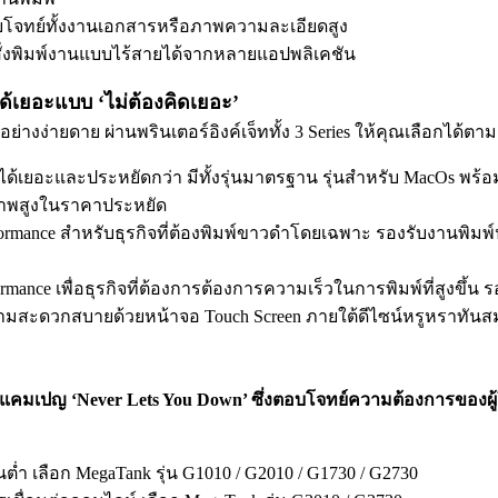
บโจทย์ทั้งงานเอกสารหรือภาพความละเอียดสูง
ั่งพิมพ์งานแบบไร้สายได้จากหลายแอปพลิเคชัน
กได้เยอะแบบ ‘ไม่ต้องคิดเยอะ’
างง่ายดาย ผ่านพรินเตอร์อิงค์เจ็ททั้ง 3 Series ให้คุณเลือกได้ตา
พ์ได้เยอะและประหยัดกว่า มีทั้งรุ่นมาตรฐาน รุ่นสำหรับ MacOs พร้อม
ณภาพสูงในราคาประหยัด
rformance สำหรับธุรกิจที่ต้องพิมพ์ขาวดำโดยเฉพาะ รองรับงานพิ
ormance เพื่อธุรกิจที่ต้องการต้องการความเร็วในการพิมพ์ที่สูงขึ
วามสะดวกสบายด้วยหน้าจอ Touch Screen ภายใต้ดีไซน์หรูหราทันสม
นแคมเปญ ‘Never Lets You Down’ ซึ่งตอบโจทย์ความต้องการของผู้ใ
ุนต่ำ เลือก MegaTank รุ่น G1010 / G2010 / G1730 / G2730