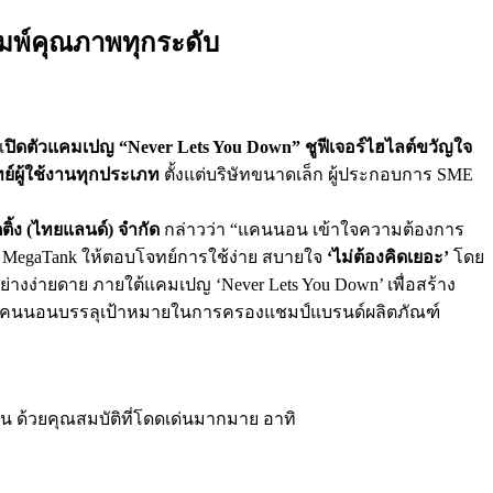
มพ์คุณภาพทุกระดับ
เ
ปิดตัวแคมเปญ “Never Lets You Down” ชูฟีเจอร์ไฮไลต์ขวัญใจ
์ผู้ใช้งานทุกประเภท
ตั้งแต่บริษัทขนาดเล็ก ผู้ประกอบการ SME
ิ้ง (ไทยแลนด์) จำกัด
กล่าวว่า “แคนนอน เข้าใจความต้องการ
ุ่น MegaTank ให้ตอบโจทย์การใช้ง่าย สบายใจ
‘ไม่ต้องคิดเยอะ’
โดย
อย่างง่ายดาย ภายใต้แคมเปญ ‘Never Lets You Down’ เพื่อสร้าง
ะทำให้ แคนนอนบรรลุเป้าหมายในการครองแชมป์แบรนด์ผลิตภัณฑ์
ัน ด้วยคุณสมบัติที่โดดเด่นมากมาย อาทิ