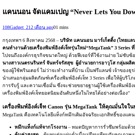
แคนนอน จัดแคมเปญ “Never Lets You Dow
108Gadget_2
12 เดือน ago
0
1 mins
กรุงเทพฯ 6 สิงหาคม 2568 –
บริษัท แคนนอน มาร์เก็ตติ้ง (ไทยแลน
คนทำงานด้วยเครื่องพิมพ์อิงค์เจ็ทรุ่นใหม่“MegaTank” 3 Series
ท
ไปจนถึงองค์กรธุรกิจขนาดใหญ่ ด้วยฟีเจอร์ที่ใช้งานง่าย ไม่ซับซ
นางสาวเนตรนรินทร์ จันทร์จรัสสุข ผู้อำนวยการอาวุโส กลุ่มผลิตภ
ของผู้ใช้พรินเตอร์ ไม่ว่าจะทำงานที่บ้าน เป็นฟรีแลนซ์ เจ้าของ
นำเสนอกลุ่มผลิตภัณฑ์เครื่องพิมพ์อิงค์เจ็ท 3 Series เพื่อให้ผ
การรับรู้ และความเชื่อมั่น ซึ่งจะช่วยขยายฐานผู้ใช้เครื่องพิ
เครื่องพิมพ์อิงค์เจ็ทยอดนิยมอันดับหนึ่งในไทยได้อย่างต่อเนื่อง”
เครื่องพิมพ์อิงค์เจ็ท Canon รุ่น MegaTank ให้คุณมั่นใจใน
MegaTank คือเทคโนโลยีแท็งก์หมึกเติมอัจฉริยะเอกสิทธิ์ของแคนน
หมึกแท็งก์แท้จากโรงงาน
– หมดปัญหาการรั่วซึมพร้อมด้วย
คุ้มค่าสูงสุด
– ต้นทุนต่อแผ่นต่ำเมื่อเปรียบเทียบกับคุณภาพง