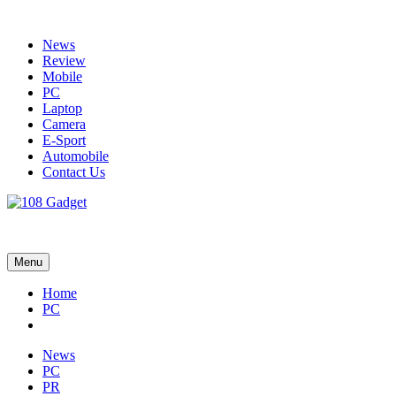
Skip
to
News
content
Review
Mobile
PC
Laptop
Camera
E-Sport
Automobile
Contact Us
108 Gadget
รวบรวมเรื่องราว Gadget IT ,Laptop, Smartphone , ยานยนต์
Menu
Home
PC
News
PC
PR