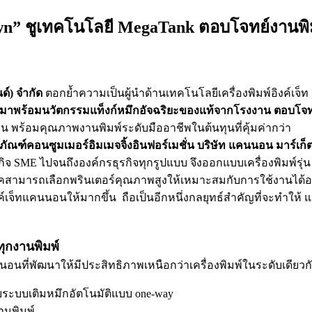
n” ชูเทคโนโลยี MegaTank ตอบโจทย์งานพิ
ด์) จำกัด
ตอกย้ำความเป็นผู้นำด้านเทคโนโลยีเครื่องพิมพ์อิงค์เจ็ท 
ี่มาพร้อมนวัตกรรมแท็งก์หมึกอัจฉริยะของแท้จากโรงงาน ตอบโจทย
้อน พร้อมคุณภาพงานพิมพ์ระดับมืออาชีพในต้นทุนที่คุ้มค่ากว่า
ัณฑ์คอนซูมเมอร์อิมเมจจิ้งอินฟอร์เมชั่น บริษัท แคนนอน มาร์เก็ตต
ธุรกิจ SME ไปจนถึงองค์กรธุรกิจทุกรูปแบบ จึงออกแบบเครื่องพิมพ์ร
ู้บริโภคสามารถเลือกพรินเตอร์คุณภาพสูงให้เหมาะสมกับการใช้งานได้
มพ์อิงค์เจ็ทแคนนอนให้มากขึ้น ถือเป็นอีกหนึ่งกลยุทธ์สำคัญที่จ
ทุกงานพิมพ์
อนที่พัฒนาให้มีประสิทธิภาพเหนือกว่าเครื่องพิมพ์ในระดับเดียวก
ระบบเติมหมึกอัตโนมัติแบบ one-way
านพิมพ์