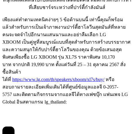
ที่เสียบชาร์จระหว่างที่ปาร์ตี้กำลังมันส์
เพียงแค่ทำตามเทคนิคง่ายๆ 5 ข้อด้านบนนี้ เท่านี้คุณก็พร้อม
แล้วสำหรับการเป็นเจ้าภาพงานปาร์ตี้ฮาโลวีนสุดมันส์ที่หลาย
คนจะจดจำไปอีกนานแสนนานและอย่าลืมเลือก LG
XBOOM เป็นคู่หูที่สมบูรณ์แบบที่สุดสำหรับการสร้างบรรยากาศ
และความสนุกให้กับปาร์ตี้ฮาโลวีนของคุณ ด้วยข้อเสนอสุด
พิเศษเพียงซื้อ LG XBOOM รุ่น XL7S ราคาพิเศษ 10,170
บาท จากปกติ 19,990 บาท ตั้งแต่วันที่ 25 – 31 ตุลาคม 2567 สั่ง
ซื้อสินค้า
ได้ที่
https://www.lg.com/th/speakers/xboom/xl7s/buy/
หรือ
สอบถามรายละเอียดเพิ่มเติมได้ที่ศูนย์ข้อมูลแอลจี 0-2057-
5757 และติดตามกิจกรรมจากแอลจีได้ทางเฟซบุ๊ก แฟนเพจ LG
Global อินสตาแกรม lg_thailand: