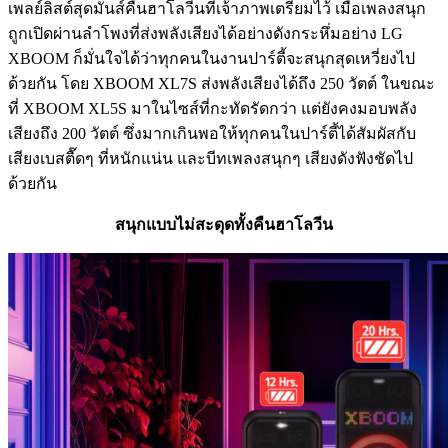
เพลย์ลิสต์สุดมันส์คืนฮาโลวีนที่เจ้าภาพเตรียมไว้ เมื่อเพลงสนุก
ถูกเปิดผ่านลำโพงที่ส่งพลังเสียงได้อย่างดังกระหึ่มอย่าง LG
XBOOM ก็มั่นใจได้ว่าทุกคนในงานปาร์ตี้จะสนุกสุดเหวี่ยงไป
ด้วยกัน โดย XBOOM XL7S ส่งพลังเสียงได้ถึง 250 วัตต์ ในขณะ
ที่ XBOOM XL5S มาในไซส์ที่กะทัดรัดกว่า แต่ยังคงมอบพลัง
เสียงถึง 200 วัตต์ ซึ่งมากเกินพอให้ทุกคนในปาร์ตี้ได้สัมผัสกับ
เสียงเบสตื๊ดๆ ที่หนักแน่น และบีทเพลงสนุกๆ เสียงดังฟังชัดไป
ด้วยกัน
สนุกแบบไม่สะดุดทั้งคืนฮาโลวีน