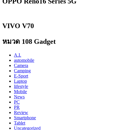
OPPO Reno16 Series 5G
VIVO V70
หมวด 108 Gadget
A.I.
automobile
Camera
Camping
E-Sport
Laptop
lifestyle
Mobile
News
PC
PR
Review
Smartphone
Tablet
Uncategorized