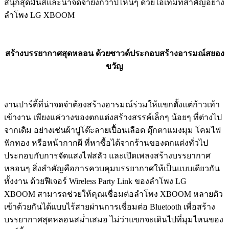
สนุกสุดมันส์และน่าจดจำยิ่งกว่าปีไหนๆ ด้วยไอเท็มที่สำคัญอย่าง
ลำโพง LG XBOOM
สร้างบรรยากาศสุดหลอน ด้วยซาวด์ประกอบสร้างอารมณ์สยอง
ขวัญ
งานปาร์ตี้ที่น่าจดจำต้องสร้างอารมณ์ร่วมให้แขกตั้งแต่ก้าวเท้า
เข้างาน เพียงแค่วางของตกแต่งสร้างสรรค์เล็กๆ น้อยๆ ที่ต่างไป
จากเดิม อย่างเช่นผ้าปูโต๊ะลายเปื้อนเลือด ตุ๊กตาแมงมุม โคมไฟ
ฟักทอง หรือหน้ากากผี ที่หาซื้อได้จากร้านของตกแต่งทั่วไป
ประกอบกับการจัดแสงไฟสลัว และเปิดเพลงสร้างบรรยากาศ
หลอนๆ สิ่งสำคัญคือการควบคุมบรรยากาศให้เป็นแบบเดียวกัน
ทั้งงาน ด้วยฟีเจอร์ Wireless Party Link ของลำโพง LG
XBOOM สามารถช่วยให้คุณเชื่อมต่อลำโพง XBOOM หลายตัว
เข้าด้วยกันได้แบบไร้สายผ่านการเชื่อมต่อ Bluetooth เพื่อสร้าง
บรรยากาศสุดหลอนสม่ำเสมอ ไม่ว่าแขกจะเดินไปที่มุมไหนของ