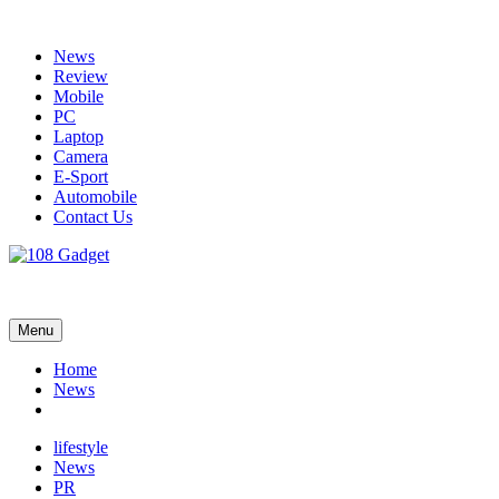
Skip
to
News
content
Review
Mobile
PC
Laptop
Camera
E-Sport
Automobile
Contact Us
108 Gadget
รวบรวมเรื่องราว Gadget IT ,Laptop, Smartphone , ยานยนต์
Menu
Home
News
lifestyle
News
PR