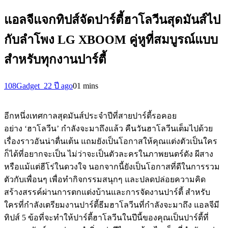
แอลจีแจกทิปส์จัดปาร์ตี้ฮาโลวีนสุดมันส์ไป
กับลำโพง LG XBOOM คู่หูที่สมบูรณ์แบบ
สำหรับทุกงานปาร์ตี้
108Gadget_2
2 ปี ago
0
1 mins
อีกหนึ่งเทศกาลสุดมันส์ประจำปีที่สายปาร์ตี้รอคอย
อย่าง ‘ฮาโลวีน’ กำลังจะมาถึงแล้ว คืนวันฮาโลวีนเต็มไปด้วย
เรื่องราวอันน่าตื่นเต้น แถมยังเป็นโอกาสให้คุณแต่งตัวเป็นใคร
ก็ได้ที่อยากจะเป็น ไม่ว่าจะเป็นตัวละครในภาพยนตร์ดัง ผีสาง
หรือแม้แต่ฮีโร่ในดวงใจ นอกจากนี้ยังเป็นโอกาสที่ดีในการรวม
ตัวกับเพื่อนๆ เพื่อทำกิจกรรมสนุกๆ และปลดปล่อยความคิด
สร้างสรรค์ผ่านการตกแต่งบ้านและการจัดงานปาร์ตี้ สำหรับ
ใครที่กำลังเตรียมงานปาร์ตี้ธีมฮาโลวีนที่กำลังจะมาถึง แอลจีมี
ทิปส์ 5 ข้อที่จะทำให้ปาร์ตี้ฮาโลวีนในปีนี้ของคุณเป็นปาร์ตี้ที่