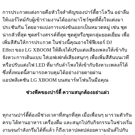
การประกวดแต่งกายคือหัวใจสำคัญของปาร์ตี้ฮาโลวีน อย่าลืม
ให้แอร์ไทม์กับผู้เข้าร่วมงานได้ออกมาโชว์ชุดที่ตั้งใจแต่งมา
ประชันกัน โดยอาจแบ่งการแข่งขันออกเป็นหมวดหมู่ เช่น ชุด
น่ากลัวที่สุด ชุดสร้างสรรค์ที่สุด ชุดคู่หรือชุดกลุ่มยอดเยี่ยม เพื่อ
เพิ่มสีสันให้การประกวด ในช่วงนี้คุณอาจใช้ฟีเจอร์ DJ
Effect ของ LG XBOOM ให้ดีเจได้ปรับแต่งเสียงเพลงให้เข้ากับ
จังหวะการเดินแบบ ใส่เอฟเฟกต์เสียงสนุกๆ เพื่อเพิ่มสีสันบนเวที
หรือปรับแต่งไฟ LED ที่มากับลำโพงให้เข้ากับจังหวะเพลงก็ได้
ซึ่งทั้งหมดนี้สามารถควบคุมได้อย่างง่ายดายผ่าน
แอปพลิเคชัน LG XBOOM บนสมาร์ทโฟนในมือคุณ
ช่วงพีคของปาร์ตี้ ความสนุกต้องอย่าแผ่ว
ทุกงานปาร์ตี้ต้องมีช่วงเวลาที่สนุกที่สุด เมื่อเพื่อนๆ มารวมตัวกัน
ครบ ได้ทานอาหาร เครื่องดื่ม และสนุกไปกับกิจกรรมในช่วงเริ่ม
งานจนกำลังกรึ่มได้ที่แล้ว ก็ถึงเวลาปลดปล่อยความมันส์ไปกับ