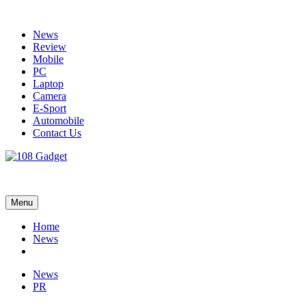
Skip
to
News
content
Review
Mobile
PC
Laptop
Camera
E-Sport
Automobile
Contact Us
108 Gadget
รวบรวมเรื่องราว Gadget IT ,Laptop, Smartphone , ยานยนต์
Menu
Home
News
News
PR