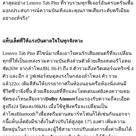
ล่าสุดอย่าง Lenovo Tab Plus ที่รวบรวมทุกฟีเจอร์อันครบครันเพื่อ
มอบประสบการณ์ความบันเทิงและคุณภาพเสียงระดับพรีเมียม
อย่างแท้จริง”
แท็บเล็ตที่ให้แรงบันดาลใจในทุกจังหวะ
Lenovo Tab Plus ดีไซน์มาเพื่อเอาใจคนรักเสียงดนตรีที่จะเปลี่ยน
ทุกที่ให้เป็นแหล่งรวมความบันเทิงส่วนตัวด้วยเสียงสเตอริโอคม
ชัด26W จากลำโพงJBL Hi-Fi ถึง 8 ตัวรวมถึงทวีตเตอร์เมทริกซ์ 4
ตัว และอีก 4 วูฟเฟอร์สมดุลแรงในกล่องลำโพง4 ตัว รวม
แล้ว22cc เติมสีสันให้บรรยากาศในห้องนอนหรือห้องนั่งเล่นมี
ชีวิตชีวายิ่งขึ้น ด้วยเสียงเบสที่ลึกและโดดเด่นแต่ยังคงความคม
ชัดของโทนเสียงจาก
Dolby Atmos
พร้อมรองรับความถี่ละเอียด
สูงถึง24 บิตและ96kHz เมื่อใช้หูฟังหรือจะเปลี่ยนเป็น
®
ลำโพงBluetooth
เพื่อสตรีมผ่านสมาร์ทโฟนก็ได้เช่นกันนอกจา
กนี้แท็บเล็ตยังมีขาตั้งในตัวปรับได้สูงสุด 175 องศา เพิ่มความ
ยืดหยุ่นในการรับชมและผู้ใช้สามารถปรับแต่งการตั้งค่าเสียงได้