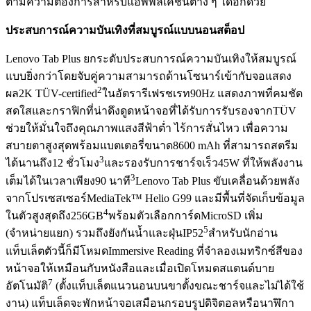
ตามความต้องการสำหรับแอพพลิเคชันต่าง ๆ ได้อีกด้วย
ประสบการณ์ความบันเทิงที่สมบูรณ์แบบนอนสต็อป
Lenovo Tab Plus ยกระดับประสบการณ์ความบันเทิงให้สมบูรณ์
แบบยิ่งกว่าโดยจับคู่ความสามารถด้านโซนาร์เข้ากับจอแสดง
2
ผล2K TÜV-certified
ในอัตรารีเฟรชเรท90Hz แสดงภาพที่คมชัด
สดใสและกราฟิกที่น่าดึงดูดหน้าจอที่ได้รับการรับรองจากTÜV
ช่วยให้มั่นใจถึงคุณภาพแสงสีฟ้าต่ำ ไร้การสั่นไหว เพื่อความ
สบายตาสูงสุดพร้อมแบตเตอรี่ขนาด8600 mAh ที่สามารถสตรีม
3
ได้นานถึง12 ชั่วโมง
และรองรับการชาร์จเร็ว45W ที่ให้พลังงาน
3
เต็มได้ในเวลาเพียง90 นาที
Lenovo Tab Plus ขับเคลื่อนด้วยพลัง
จากโปรเซสเซอร์MediaTek™ Helio G99 และมีพื้นที่จัดเก็บข้อมูล
4
ในตัวสูงสุดถึง256GB
พร้อมตัวเลือกการ์ดMicroSD เพิ่ม
5
(จำหน่ายแยก) รวมถึงยังกันน้ำและฝุ่นIP52
สำหรับนักอ่าน
แท็บเล็ตตัวนี้ก็มีโหมดImmersive Reading ที่จำลองเมทริกซ์สีของ
หน้าจอให้เหมือนกับหนังสือและเมื่อเปิดโหมดสแตนด์บาย
7
อัตโนมัติ
(ตั้งแท็บเล็ตแนวนอนบนขาตั้งขณะชาร์จและไม่ได้ใช้
งาน) แท็บเล็ดจะพักหน้าจอเสมือนกรอบรูปดิจิตอลหรือนาฬิกา