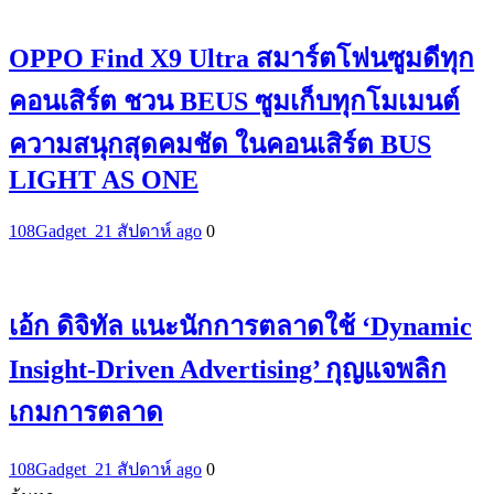
OPPO Find X9 Ultra สมาร์ตโฟนซูมดีทุก
คอนเสิร์ต ชวน BEUS ซูมเก็บทุกโมเมนต์
ความสนุกสุดคมชัด ในคอนเสิร์ต BUS
LIGHT AS ONE
108Gadget_2
1 สัปดาห์ ago
0
เอ้ก ดิจิทัล แนะนักการตลาดใช้ ‘Dynamic
Insight-Driven Advertising’ กุญแจพลิก
เกมการตลาด
108Gadget_2
1 สัปดาห์ ago
0