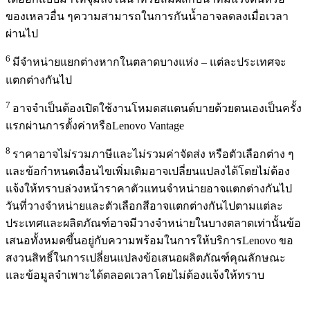
ของเหลวอื่น ๆความสามารถในการกันน้ำอาจลดลงเมื่อเวลา
ผ่านไป
6
มีจำหน่ายแยกต่างหากในตลาดบางแห่ง – แต่ละประเทศจะ
แตกต่างกันไป
7
อาจจำเป็นต้องเปิดใช้งานโหมดสแตนด์บายด้วยตนเองเป็นครั้ง
แรกผ่านการตั้งค่าหรือLenovo Vantage
8
ราคาอาจไม่รวมภาษีและไม่รวมค่าจัดส่ง หรือตัวเลือกต่าง ๆ
และข้อกำหนดเงื่อนไขเพิ่มเติมอาจเปลี่ยนแปลงได้โดยไม่ต้อง
แจ้งให้ทราบล่วงหน้าราคาตัวแทนจำหน่ายอาจแตกต่างกันไป
วันที่วางจำหน่ายและตัวเลือกสีอาจแตกต่างกันไปตามแต่ละ
ประเทศและผลิตภัณฑ์อาจมีวางจำหน่ายในบางตลาดเท่านั้นข้อ
เสนอทั้งหมดขึ้นอยู่กับความพร้อมในการให้บริการLenovo ขอ
สงวนสิทธิ์ในการเปลี่ยนแปลงข้อเสนอผลิตภัณฑ์คุณลักษณะ
และข้อมูลจำเพาะได้ตลอดเวลาโดยไม่ต้องแจ้งให้ทราบ