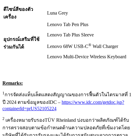
ดีไซน์สีของตัว
Luna Grey
เครื่อง
Lenovo Tab Pen Plus
Lenovo Tab Plus Sleeve
อุปกรณ์เสริมที่ใช้
®
Lenovo 68W USB-C
Wall Charger
ร่วมกันได้
Lenovo Multi-Device Wireless Keyboard
Remarks:
1
การจัดส่งแท็บเล็ตแสดงสัญญาณของการฟื้นตัวในไตรมาสที่ 1
ปี 2024 ตามข้อมูลของIDC –
https://www.idc.com/getdoc.jsp?
containerId=prUS52105224
2
เครื่องหมายรับรองTÜV Rheinland บ่งบอกว่าผลิตภัณฑ์ได้รับ
การตรวจสอบตามข้อกำหนดด้านความปลอดภัยที่เข้มงวดโดย
บริษัทที่ได้รับการรับรองและได้รับการสนับสนุนจากการตรวจ