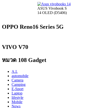
ASUS Vivobook S
14 OLED (D5406)
OPPO Reno16 Series 5G
VIVO V70
หมวด 108 Gadget
A.I.
automobile
Camera
Camping
E-Sport
Laptop
lifestyle
Mobile
News