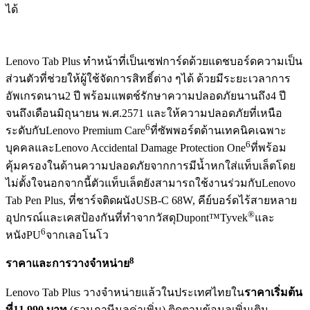
ได้
Lenovo Tab Plus ทำหน้าที่เป็นเซฟการ์ดด้วยแดชบอร์ดความเป็น
ส่วนตัวที่ช่วยให้ผู้ใช้จัดการสิทธิ์ต่าง ๆได้ ด้วยมีระยะเวลาการ
อัพเกรดนาน2 ปี พร้อมแพตช์รักษาความปลอดภัยนานถึง4 ปี
จนถึงเดือนมิถุนายน พ.ศ.2571 และให้ความปลอดภัยที่เหนือ
6
ระดับกับLenovo Premium Care
ที่ซัพพอร์ตด้านเทคนิคเฉพาะ
6
บุคคลและLenovo Accidental Damage Protection One
ที่พร้อม
คุ้มครองในด้านความปลอดภัยจากการมีน้ำหกใส่แท็บเล็ตโดย
ไม่ตั้งใจนอกจากนี้ตัวแท็บเล็ตยังสามารถใช้งานร่วมกับLenovo
Tab Pen Plus, ที่ชาร์จติดผนังUSB-C 68W, คีย์บอร์ดไร้สายหลาย
®
อุปกรณ์และเคสป้องกันที่ทำจากวัสดุDupont™Tyvek
และ
6
หนังPU
จากเลอโนโว
8
ราคาและการวางจำหน่าย
Lenovo Tab Plus วางจำหน่ายแล้วในประเทศไทยใน
ราคาเริ่มต้น
ที่
11,990
บาท
(รวมภาษีมูลค่าเพิ่ม) ติดตามข้อมูลเพิ่มเติม