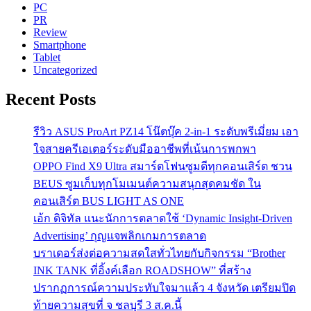
PC
PR
Review
Smartphone
Tablet
Uncategorized
Recent Posts
รีวิว ASUS ProArt PZ14 โน๊ตบุ๊ค 2-in-1 ระดับพรีเมี่ยม เอา
ใจสายครีเอเตอร์ระดับมืออาชีพที่เน้นการพกพา
OPPO Find X9 Ultra สมาร์ตโฟนซูมดีทุกคอนเสิร์ต ชวน
BEUS ซูมเก็บทุกโมเมนต์ความสนุกสุดคมชัด ใน
คอนเสิร์ต BUS LIGHT AS ONE
เอ้ก ดิจิทัล แนะนักการตลาดใช้ ‘Dynamic Insight-Driven
Advertising’ กุญแจพลิกเกมการตลาด
บราเดอร์ส่งต่อความสดใสทั่วไทยกับกิจกรรม “Brother
INK TANK ที่อิ้งค์เลือก ROADSHOW” ที่สร้าง
ปรากฏการณ์ความประทับใจมาแล้ว 4 จังหวัด เตรียมปิด
ท้ายความสุขที่ จ ชลบุรี 3 ส.ค.นี้