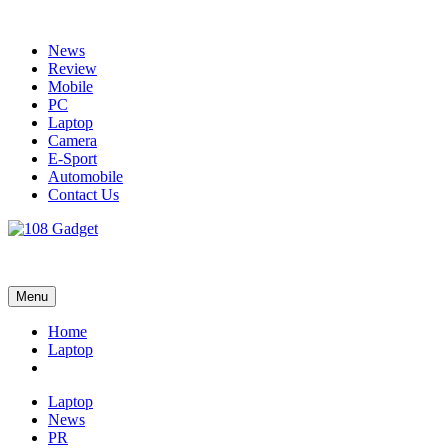
Skip
to
News
content
Review
Mobile
PC
Laptop
Camera
E-Sport
Automobile
Contact Us
108 Gadget
รวบรวมเรื่องราว Gadget IT ,Laptop, Smartphone , ยานยนต์
Menu
Home
Laptop
Laptop
News
PR