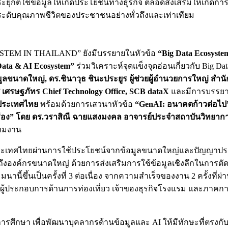
ต์ใช้ข้อมูลให้เกิดประโยชน์ทางธุรกิจ ตลอดส่งเสริมให้เกิดกา
ะดับคุณภาพชีวิตของประชาชนอย่างทั่วถึงและเท่าเทียม
SYSTEM IN THAILAND” ยังมีบรรยายในหัวข้อ
“
Big Data Ecosyste
Data & AI Ecosystem”
ร่วมวิเคราะห์จุดแข็งจุดอ่อนเกี่ยวกับ Big 
มูลขนาดใหญ่
, ดร.ชินาวุธ ชินะประยูร ผู้ช่วยผู้อำนวยการใหญ่ สำน
รษฐภัทร Chief Technology Office, SCB dataX
และมีการบรรยา
์ประเทศไทย
พร้อมด้วยการเสวนาหัวข้อ
“
GenAI: อนาคตก้าวต่อไป
ด้เรื่อง” โดย ดร.วราสิณี ฉายแสงมงคล อาจารย์ประจำสถาบันวิทย
ร่วมงาน
งประเทศไทยผ่านการใช้ประโยชน์จากข้อมูลขนาดใหญ่และปัญญาปร
ถึงองค์กรขนาดใหญ่ ด้วยการส่งเสริมการใช้ข้อมูลเชิงลึกในการ
้ขึ้นเป็นครั้งที่ 3 ต่อเนื่อง จากความสำเร็จของงาน 2 ครั้งที่ผ่าน
สริมผู้ประกอบการด้านการท่องเที่ยว เจ้าของธุรกิจโรงแรม และภาคกา
ารศึกษา เพื่อพัฒนาบุคลากรด้านข้อมูลและ AI ให้มีทักษะที่ตรง