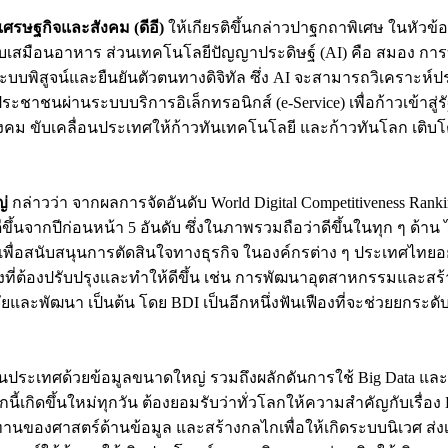
อเศรษฐกิจและสังคม (ดีอี)
ให้เกียรติขึ้นกล่าวปาฐกถาพิเศษ ในหัว
ียบเสมือนอาหาร ส่วนเทคโนโลยีปัญญาประดิษฐ์ (AI) คือ สมอง การบูรณ
tity ระบบพิสูจน์และยืนยันตัวตนทางดิจิทัล ซึ่ง AI จะสามารถวิเ
รประชาชนผ่านระบบบริการอิเล็กทรอนิกส์ (e-Service) เพื่อก้าวเข้าสู่
งคม ขับเคลื่อนประเทศให้ก้าวทันเทคโนโลยี และก้าวทันโลก เติบโต
ญ่
กล่าวว่า จากผลการจัดอันดับ World Digital Competitiveness Ranking 
ดีขึ้นจากปีก่อนหน้า 5 อันดับ ซึ่งในภาพรวมถือว่าดีขึ้นในทุก ๆ ด
่อสนับสนุนการตัดสินใจทางธุรกิจ ในองค์กรต่าง ๆ ประเทศไทยอยู่อันดั
่องที่ต้องปรับปรุงและทำให้ดีขึ้น เช่น การพัฒนาอุตสาหกรรมและสร
ยและพัฒนา เป็นต้น โดย BDI เป็นอีกหนึ่งฟันเฟืองที่จะช่วยยกระดั
อนประเทศด้วยข้อมูลขนาดใหญ่ รวมถึงผลักดันการใช้ Big Data และ 
ขึ้นใหม่ทุกวัน ต้องยอมรับว่าทั่วโลกให้ความสำคัญกับเรื่อง Big 
นของศาสตร์ด้านข้อมูล และสร้างกลไกเพื่อให้เกิดระบบนิเวศ ส่งเส