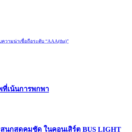
ความน่าเชื่อถือระดับ “AAA(tha)”
ีพที่เน้นการพกพา
มสนุกสุดคมชัด ในคอนเสิร์ต BUS LIGHT