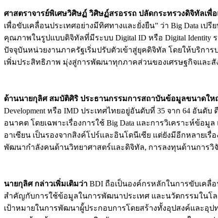
ศาสตราจารย์พิเศษวิศิษฏ์ วิศิษฏ์สรอรรถ ปลัดกระทรวงดิจิทัลเพื่
เพื่อขับเคลื่อนประเทศอย่างมีทิศทางและยั่งยืน” ว่า Big Data เปร
คุณภาพในรูปแบบดิจิทัลที่มีระบบ Digital ID หรือ Digital Iden
ปัจจุบันหน่วยงานภาครัฐเริ่มปรับตัวเข้าสู่ยุคดิจิทัล โดยให้บริกา
เพิ่มประสิทธิภาพ มุ่งสู่การพัฒนาทุกภาคส่วนของเศรษฐกิจและสั
ด้านนายกุลิศ สมบัติศิริ ประธานกรรมการสถาบันข้อมูลขนาดให
Development หรือ IMD ประเทศไทยอยู่อันดับที่ 35 จาก 64 อันดับ 
อนาคต โดยเฉพาะเรื่องการใช้ Big Data และการวิเคราะห์ข้อมูล เพื
อาเซียน เป็นรองจากสิงค์โปร์และอินโดนีเซีย แต่ยังมีอีกหลายเรื
พัฒนากำลังคนด้านวิทยาศาสตร์และดิจิทัล, การลงทุนด้านการวิจั
นายกุลิศ กล่าวเพิ่มเติมว่า
BDI ถือเป็นองค์กรหลักในการขับเคลื่
สำคัญกับการใช้ข้อมูลในการพัฒนาประเทศ และนวัตกรรมในโลกนี้เกิด
เป้าหมายในการพัฒนาผู้้ประกอบการโดยสร้างทั้งอุปสงค์และอุปทา