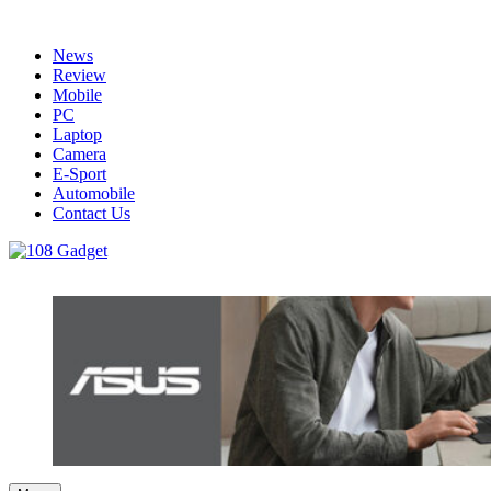
Skip
to
News
content
Review
Mobile
PC
Laptop
Camera
E-Sport
Automobile
Contact Us
108 Gadget
รวบรวมเรื่องราว Gadget IT ,Laptop, Smartphone , ยานยนต์