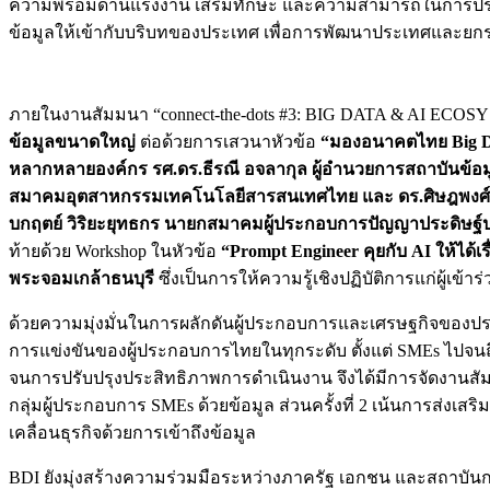
ความพร้อมด้านแรงงาน เสริมทักษะ และความสามารถในการประยุก
ข้อมูลให้เข้ากับบริบทของประเทศ เพื่อการพัฒนาประเทศและยกร
ภายในงานสัมมนา “connect-the-dots #3: BIG DATA & AI ECO
ข้อมูลขนาดใหญ่
ต่อด้วยการเสวนาหัวข้อ
“มองอนาคตไทย
Big 
หลากหลายองค์กร รศ.ดร.ธีรณี อจลากุล ผู้อำนวยการสถาบันข้อ
สมาคมอุตสาหกรรมเทคโนโลยีสารสนเทศไทย และ ดร.ศิษฎพงศ์ เศ
บกฤตย์ วิริยะยุทธกร นายกสมาคมผู้ประกอบการปัญญาประดิษฐ
ท้ายด้วย Workshop ในหัวข้อ
“
Prompt Engineer คุยกับ AI ให้ไ
พระจอมเกล้าธนบุรี
ซึ่งเป็นการให้ความรู้เชิงปฏิบัติการแก่ผู้เข้า
ด้วยความมุ่งมั่นในการผลักดันผู้ประกอบการและเศรษฐกิจขอ
การแข่งขันของผู้ประกอบการไทยในทุกระดับ ตั้งแต่ SMEs ไปจน
จนการปรับปรุงประสิทธิภาพการดำเนินงาน จึงได้มีการจัดงานสัมมนานี
กลุ่มผู้ประกอบการ SMEs ด้วยข้อมูล ส่วนครั้งที่ 2 เน้นการส่งเ
เคลื่อนธุรกิจด้วยการเข้าถึงข้อมูล
BDI ยังมุ่งสร้างความร่วมมือระหว่างภาครัฐ เอกชน และสถาบันก