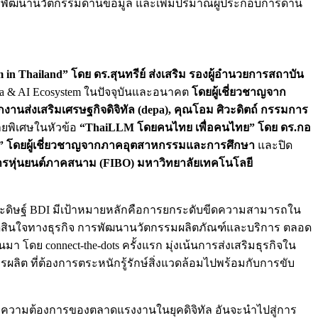
รพัฒนานวัตกรรมด้านข้อมูล และเพิ่มปริมาณผู้ประกอบการด้าน
m in Thailand” โดย ดร.สุนทรีย์ ส่งเสริม รองผู้อำนวยการสถาบัน
Data & AI Ecosystem ในปัจจุบันและอนาคต
โดยผู้เชี่ยวชาญจาก
ักงานส่งเสริมเศรษฐกิจดิจิทัล (depa), คุณโอม ศิวะดิตถ์ กรรมการ
ยพิเศษในหัวข้อ
“
ThaiLLM โดยคนไทย เพื่อคนไทย” โดย ดร.กอ
” โดยผู้เชี่ยวชาญจากภาคอุตสาหกรรมและการศึกษา
และปิด
าการหุ่นยนต์ภาคสนาม (FIBO) มหาวิทยาลัยเทคโนโลยี
ะดิษฐ์ BDI มีเป้าหมายหลักคือการยกระดับขีดความสามารถใน
ตัดสินใจทางธุรกิจ การพัฒนานวัตกรรมผลิตภัณฑ์และบริการ ตลอด
มา โดย connect-the-dots ครั้งแรก มุ่งเน้นการส่งเสริมธุรกิจใน
รผลิต ที่ต้องการตระหนักรู้รักษ์สิ่งแวดล้อมไปพร้อมกับการขับ
กับความต้องการของตลาดแรงงานในยุคดิจิทัล อันจะนำไปสู่การ