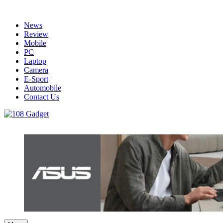
Skip
to
News
content
Review
Mobile
PC
Laptop
Camera
E-Sport
Automobile
Contact Us
108 Gadget
รวบรวมเรื่องราว Gadget IT ,Laptop, Smartphone , ยานยนต์