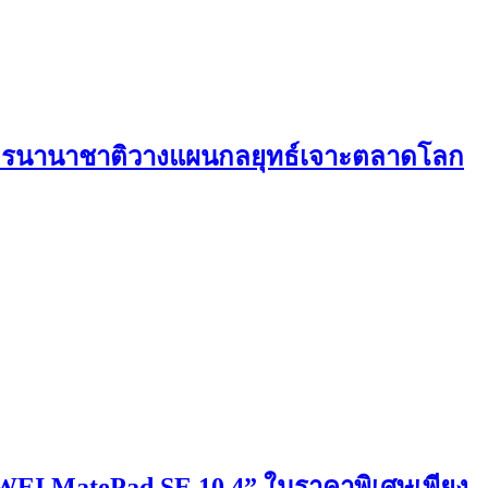
มิตรนานาชาติวางแผนกลยุทธ์เจาะตลาดโลก
UAWEI MatePad SE 10.4” ในราคาพิเศษเพียง