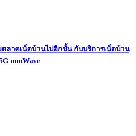
ตลาดเน็ตบ้านไปอีกขั้น กับบริการเน็ตบ้าน
ยี 5G mmWave