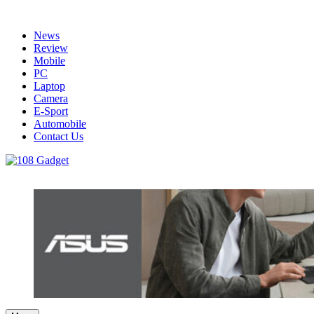
Skip
to
News
content
Review
Mobile
PC
Laptop
Camera
E-Sport
Automobile
Contact Us
108 Gadget
รวบรวมเรื่องราว Gadget IT ,Laptop, Smartphone , ยานยนต์