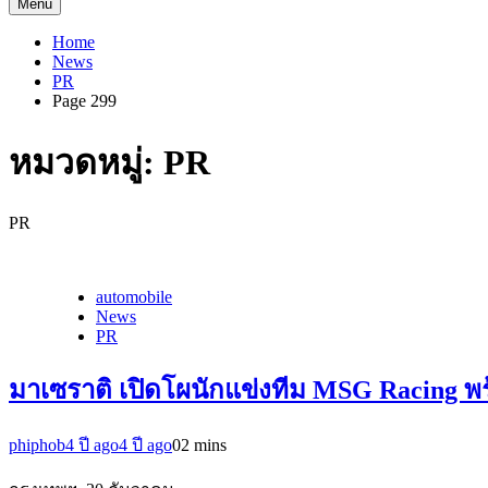
Menu
Home
News
PR
Page 299
หมวดหมู่:
PR
PR
automobile
News
PR
มาเซราติ เปิดโผนักแข่งทีม MSG Racing พ
phiphob
4 ปี ago
4 ปี ago
0
2 mins