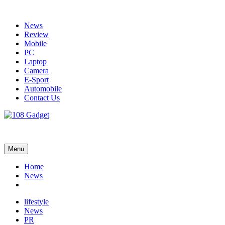
Skip
to
News
content
Review
Mobile
PC
Laptop
Camera
E-Sport
Automobile
Contact Us
108 Gadget
รวบรวมเรื่องราว Gadget IT ,Laptop, Smartphone , ยานยนต์
Menu
Home
News
lifestyle
News
PR