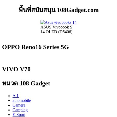
พื้นที่สนับสนุน 108Gadget.com
ASUS Vivobook S
14 OLED (D5406)
OPPO Reno16 Series 5G
VIVO V70
หมวด 108 Gadget
A.I.
automobile
Camera
Camping
E-Sport