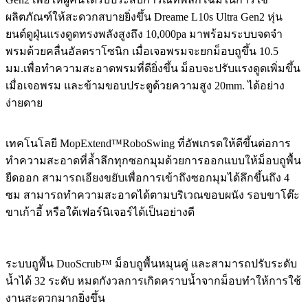
ผลิตภัณฑ์ให้สะดวกสบายยิ่งขึ้น Dreame L10s Ultra Gen2 หุ่น
ยนต์ดูฝุ่นแรงดูดทรงพลังสูงถึง 10,000pa มาพร้อมระบบจดจำ
พรมด้วยคลื่นอัลตราโซนิก เมื่อเจอพรมจะยกม็อบถูขึ้น 10.5
มม.เพื่อทำความสะอาดพรมที่ดียิ่งขึ้น ม็อบจะปรับเเรงดูดเพิ่มขึ้น
เมื่อเจอพรม และข้ามขอบประตูด้วยความสูง 20mm. ได้อย่าง
ง่ายดาย
เทคโนโลยี MopExtend™RoboSwing ที่อัพเกรดให้ดีขึ้นต่อการ
ทำความสะอาดที่ล้ำลึกทุกซอกมุมด้วยการออกแบบให้ม็อบถูพื้น
ยืดออก สามารถเอียงขยับเพื่อการเข้าถึงซอกมุมได้ลึกขึ้นถึง 4
ซม สามารถทำความสะอาดได้ตามบริเวณขอบผนัง รอบขาโต๊ะ
ขาเก้าอี้ หรือใต้เฟอร์นิเจอร์ได้เป็นอย่างดี
ระบบถูพื้น DuoScrub™ ม็อบถูพื้นหมุนคู่ และสามารถปรับระดับ
น้ำได้ 32 ระดับ หมดกังวลการเกิดคราบน้ำจากม็อบทำให้การใช้
งานสะดวกมากยิ่งขึ้น