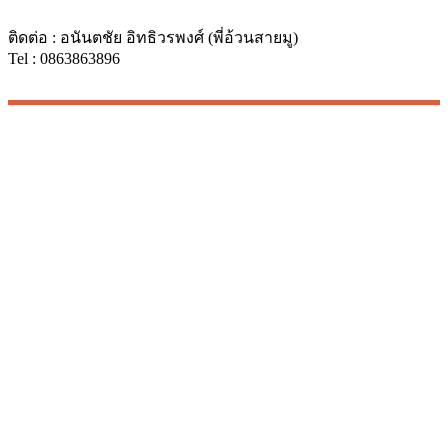
ติดต่อ : อนันตชัย อิทธิวรพงศ์ (พี่อ้วนสายมู)
Tel : 0863863896