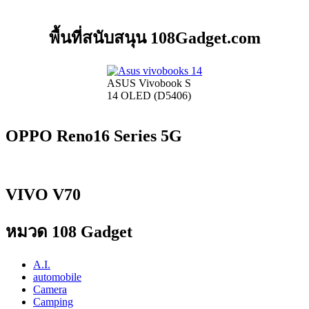
พื้นที่สนับสนุน 108Gadget.com
ASUS Vivobook S
14 OLED (D5406)
OPPO Reno16 Series 5G
VIVO V70
หมวด 108 Gadget
A.I.
automobile
Camera
Camping