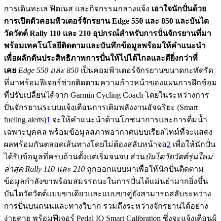
การเดินทะเล ฟิตเนส และกิจกรรมกลางแจ้ง
เอาใจนักปั่นด้วย
การเปิดตัวคอมพิวเตอร์จักรยาน Edge 550 และ 850 และบันได
วัดวัตต์
Rally 110 และ 210 อุปกรณ์สำหรับการปั่นจักรยานที่มา
พร้อมเทคโนโลยีติดตามและบันทึกข้อมูลพร้อมให้คำแนะนำ
เพื่อผลักดันประสิทธิภาพการปั่นให้ไปได้ไกลและดียิ่งกว่าที่
เคย
Edge 550 และ 850
เป็นคอมพิวเตอร์จักรยานขนาดกะทัดรัด
ที่มาพร้อมฟีเจอร์ช่วยติดตามความก้าวหน้าของแผนการฝึกซ้อม
ที่ปรับเปลี่ยนได้จาก Garmin Cycling Coach โดยในระหว่างการ
ปั่นจักรยานระบบแจ้งเตือนการเติมพลังงานอัจฉริยะ (Smart
fueling alerts)
1
จะให้คำแนะนำด้านโภชนาการและการดื่มน้ำ
เฉพาะบุคคล พร้อมข้อมูลสภาพอากาศแบบเรียลไทม์ที่จะแสดง
ผลพร้อมกันตลอดเส้นทางโดยไม่ต้องสลับหน้าจอ
2
เพื่อให้นักปั่น
ได้รับข้อมูลที่ครบถ้วนตั้งแต่เริ่มจนจบ ส่วน
บันไดวัดวัตต์รุ่นใหม่
ล่าสุด Rally 110 และ 210
ถูกออกแบบมาเพื่อให้นักปั่นติดตาม
ข้อมูลกำลังขาพร้อมสมรรถนะในการปั่นได้แม่นยำมากยิ่งขึ้น
บันไดวัดวัตต์แบบขาเดียวและแบบขาคู่ยังสามารถสลับระหว่าง
การปั่นบนถนนและทางวิบาก รวมถึงระหว่างจักรยานได้อย่าง
ง่ายดาย พร้อมฟีเจอร์ Pedal IQ Smart Calibration ซึ่งจะแจ้งเตือนผู้