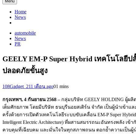
Menu
Home
News
automobile
News
PR
GEELY EM-P Super Hybrid เทคโนโลยีปลั
ปลอดภัยขั้นสูง
108Gadget_2
11 เดือน ago
0
1 mins
กรุงเทพฯ, 4 กันยายน 2568 –
กลุ่มบริษัท GEELY HOLDING ผู้ผลิ
เต็มศักยภาพ โดยมีบริษัท ธนบุรีนอยสเติร์น จำกัด เป็นผู้นำ
ครั้งด้วยการเปิดตัวเทคโนโลยีระบบขับเคลื่อน EM-P Super Hybr
Intelligent Electric Architecture) ที่ผสานสมรรถนะอันทรงพลัง เ
ควบคุมที่เฉียบคม และมั่นใจในทุกสภาพถนน ตอกย้ำความเป็นผู