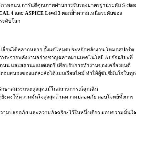
กสภาพถนน การันตีคุณภาพผ่านการรับรองมาตรฐานระดับ S-class
 CAL 4 และ ASPICE Level 3
ตอกย้ำความเหนือระดับของ
ยระดับโลก
เปลี่ยนได้หลากหลาย ตั้งแต่โหมดประหยัดพลังงาน โหมดสปอร์ต
จายพลังงานอย่างชาญฉลาดผ่านเทคโนโลยี AI อัจฉริยะที่
ะถนน และสถานะแบตเตอรี่ เพื่อปรับการทำงานของเครื่องยนต์
อบสนองของแต่ละล้อได้แบบเรียลไทม์ ทำให้ผู้ขับขี่มั่นใจในทุก
ักษาสมรรถนะสูงสุดแม้ในสถานการณ์ฉุกเฉิน
งให้ความมั่นใจสูงสุดด้านความปลอดภัย ตอบโจทย์ทั้งการ
ะ ความปลอดภัย และความอัจฉริยะไว้ในหนึ่งเดียว มอบความมั่นใจ