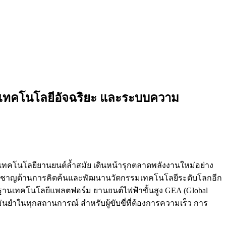
นเทคโนโลยีอัจฉริยะ และระบบความ
มเทคโนโลยียานยนต์ล้ำสมัย เดินหน้ารุกตลาดพลังงานใหม่อย่าง
ชี่ยวชาญด้านการคิดค้นและพัฒนานวัตกรรมเทคโนโลยีระดับโลกอีก
ื้นฐานเทคโนโลยีแพลตฟอร์ม ยานยนต์ไฟฟ้าขั้นสูง GEA (Global
แม่นยำในทุกสถานการณ์ สำหรับผู้ขับขี่ที่ต้องการความเร็ว การ