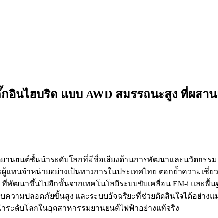
๊กอินไฮบริด แบบ AWD สมรรถนะสูง ที่ผสา
ตยานยนต์ชั้นนำระดับโลกที่มีชื่อเสียงด้านการพัฒนาและนวัตกรร
เข้าและผู้แทนจำหน่ายอย่างเป็นทางการในประเทศไทย ตอกย้ำความเ
id ที่พัฒนาขึ้นไปอีกขั้นจากเทคโนโลยีระบบขับเคลื่อน EM-i และพ
ข้ากับความปลอดภัยขั้นสูง และระบบอัจฉริยะที่ช่วยตัดสินใจได้อย่าง
้นำระดับโลกในอุตสาหกรรมยานยนต์ไฟฟ้าอย่างแท้จริง