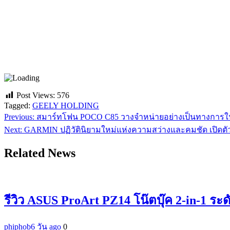
Post Views:
576
Tagged:
GEELY HOLDING
Previous:
สมาร์ทโฟน POCO C85 วางจำหน่ายอย่างเป็นทางการ
แนะแนว
Next:
GARMIN ปฏิวัตินิยามใหม่แห่งความสว่างและคมชัด เปิดต
เรื่อง
Related News
รีวิว ASUS ProArt PZ14 โน๊ตบุ๊ค 2-in-1 ระ
phiphob
6 วัน ago
0