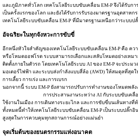
และภูมิภาคทั่วโลก เทคโนโลยีระบบขับเคลื่อน EM-P จึงได้รั
เป็นครั้งแรกของโลก และยังได้รับการรับรองมาตรฐานอุตสาหก
เทคโนโลยีระบบขับเคลื่อน EM-P
ที่มีมาตรฐานเหนือกว่าระบบป
อัจฉริยะในทุกจังหวะการขับขี่
อีกหนึ่งหัวใจสำคัญของเทคโนโลยีระบบขับเคลื่อน EM-P คือ คว
หรือโหมดออฟโรด ระบบสามารถเลือกและสลับโหมดอย่างเหมาะส
ติดตั้งภายในตัวรถ โดยเทคโนโลยีระบบ AI ของ EM-P จะประมวลผ
มอเตอร์ไฟฟ้า และระบบส่งกำลังแบบสี่ล้อ (AWD) ให้สมดุลที่สุด
การเลี้ยว การเร่ง และการเบรก
นอกจากนี้ ระบบ EM-P ยังสามารถปรับการทำงานของโหมดพลังง
การประสานงานระหว่าง AI กับระบบขับเคลื่อนแบบปลั๊กอิน
ใช้งานในเมือง การเดินทางระยะไกล และการขับขี่บนเส้นทางที่ท
ทั้งหมดนี้ทำให้เทคโนโลยีระบบขับเคลื่อน EM-P เป็นระบบปลั๊กอิ
สูงสุดในการควบคุมทุกสถานการณ์อย่างแม่นยำ
จุดเริ่มต้นของยนตรกรรมแห่งอนาคต