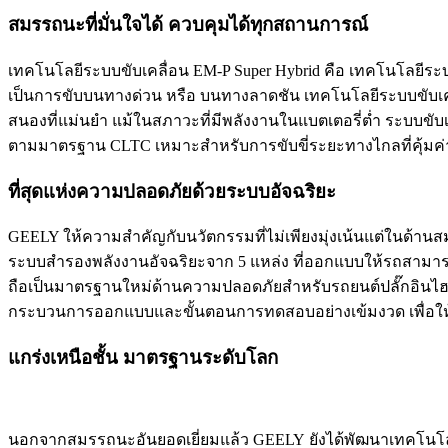
สมรรถนะที่มั่นใจได้ ควบคุมได้ทุกสถานการณ์
เทคโนโลยีระบบขับเคลื่อน EM-P Super Hybrid คือ เทคโนโลยีระบบข
เป็นการขับบนทางด่วน หรือ บนทางลาดชัน เทคโนโลยีระบบขับเค
สนองที่แม่นยำ แม้ในสภาวะที่มีพลังงานในแบตเตอรี่ต่ำ ระบบขับเค
ตามมาตรฐาน CLTC เหมาะสำหรับการขับขี่ระยะทางไกลที่คุ้มค่
ที่สุดแห่งความปลอดภัยด้วยระบบอัจฉริยะ
GEELY ให้ความสำคัญกับนวัตกรรมที่ไม่เพียงมุ่งเน้นแต่ในด้านส
ระบบสำรองพลังงานอัจฉริยะจาก 5 แหล่ง ที่ออกแบบให้รถสามารถขับ
ถือเป็นมาตรฐานใหม่ด้านความปลอดภัยสำหรับรถยนต์ปลั๊กอินไฮ
กระบวนการออกแบบและขั้นตอนการทดสอบอย่างเข้มงวด เพื่อให้
แกร่งเหนือชั้น มาตรฐานระดับโลก
นอกจากสมรรถนะอันยอดเยี่ยมแล้ว GEELY ยังได้พัฒนาเทคโนโล