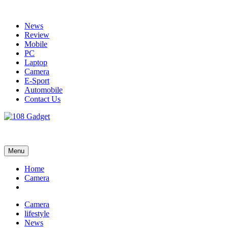
Skip
to
News
content
Review
Mobile
PC
Laptop
Camera
E-Sport
Automobile
Contact Us
108 Gadget
รวบรวมเรื่องราว Gadget IT ,Laptop, Smartphone , ยานยนต์
Menu
Home
Camera
Camera
lifestyle
News