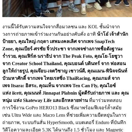
งานนี้ได้รับความสนใจจากสื่อมวลชน และ KOL ชั้นนำจาก
วงการถ่ายภาพเข้าร่วมงานกันอย่างคับคั่ง อาทิ
น้าโอ๋ เจ้าสำนัก
ป้ายยา
, คุณใหญ่-กฤดา เสพมงคลเลิศ จากเพจ SnapTech
Zone, คุณเบียร์-ศรชัย จิ๋วประชา จากเพจช่างภาพชื่อดังฐานะ
ร่ำรวย, คุณเฟิร์ส-นราธิป จาก The Peak Foto, คุณโย-โยชูวา
จาก Creator School Thailand, คุณบอนด์ บดินทร์ จาก พ่อสอน
ลูกให้ถ่ายรูป, คุณจ๊อบ-เจตวิชาญ เชาวน์ดี, คุณแมน-พินิจจนันท์
บัวมหาศักดิ์ จากเพจ ไทยเรสซิ่ง-ThaiRacing, คุณเกมส์ จาก
เพจ Itsara: อิสระ, คุณเท็น จากเพจ Ten Can Fly, คุณไอซ์
แห่ง iicett, คุณนนท์ Jinnapat Plabnin มู้ดดีรับถ่ายภาพ และ คุณ
หนุ่ม แห่ง Skateway Life และอีกหลายท่าน
ที่มาร่วมทดสอบ
การใช้งาน GoPro HERO13 Black ซึ่งมาพร้อมฟีเจอร์ล้ำสมัย
เช่น Ultra Wide และ Macro Lens ที่ช่วยเพิ่มความยืดหยุ่นในการ
ถ่ายภาพ, ระบบกันสั่น HyperSmooth, แบตเตอรี่ Enduro ที่บันทึก
วิดีโอความละเอียด 5.3K ได้นานถึง 1.5 ชั่วโมง และ Magnetic