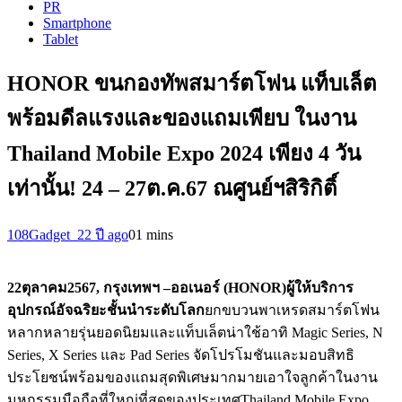
PR
Smartphone
Tablet
HONOR ขนกองทัพสมาร์ตโฟน แท็บเล็ต
พร้อมดีลแรงและของแถมเพียบ ในงาน
Thailand Mobile Expo 2024 เพียง 4 วัน
เท่านั้น! 24 – 27ต.ค.67 ณศูนย์ฯสิริกิติ์
108Gadget_2
2 ปี ago
0
1 mins
22
ตุลาคม
256
7
,
กรุงเทพฯ
–
ออเนอร์
(HONOR
)
ผู้ให้บริการ
อุปกรณ์อัจฉริยะชั้นนำระดับโลก
ยกขบวนพาเหรดสมาร์ตโฟน
หลากหลายรุ่นยอดนิยมและแท็บเล็ตน่าใช้อาทิ Magic Series, N
Series, X Series และ Pad Series จัดโปรโมชันและมอบสิทธิ
ประโยชน์พร้อมของแถมสุดพิเศษมากมายเอาใจลูกค้าในงาน
มหกรรมมือถือที่ใหญ่ที่สุดของประเทศThailand Mobile Expo