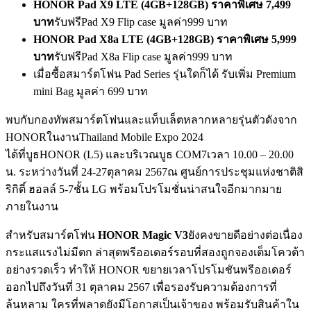
HONOR Pad X9 LTE
(
4
GB+128GB)
ราคาพิเศษ
7,499
บาท
รับฟรีPad X9 Flip case มูลค่า999 บาท
HONOR Pad X8a LTE
(
4
GB+128GB)
ราคาพิเศษ
5,999
บาท
รับฟรีPad X8a Flip case มูลค่า999 บาท
เมื่อซื้อสมาร์ตโฟน Pad Series รุ่นใดก็ได้ รับเพิ่ม Premium
mini Bag มูลค่า 699 บาท
พบกับกองทัพสมาร์ตโฟนและแท็บเล็ตหลากหลายรุ่นตัวดังจาก
HONORในงานThailand Mobile Expo 2024
ได้ที่บูธHONOR (L5) และบริเวณบูธ COM7เวลา 10.00 – 20.00
น. ระหว่างวันที่ 24-27ตุลาคม 2567ณ ศูนย์การประชุมแห่งชาติสิ
ริกิติ์ ฮอลล์ 5-7ชั้น LG พร้อมโปรโมชั่นน่าสนใจอีกมากมาย
ภายในงาน
สำหรับสมาร์ตโฟน
HONOR Magic V3
ยังคงขายดีอย่างต่อเนื่อง
กระแสแรงไม่มีตก ล่าสุดพรีออเดอร์รอบที่สองถูกจองเต็มโควต้า
อย่างรวดเร็ว ทำให้ HONOR ขยายเวลาโปรโมชันพรีออเดอร์
ออกไปถึงวันที่ 31 ตุลาคม 2567 เพื่อรองรับความต้องการที่
ล้นหลาม ใครที่พลาดยังมีโอกาสเป็นเจ้าของ พร้อมรับสินค้าใน