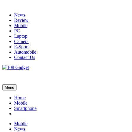
Skip
to
News
content
Review
Mobile
PC
Laptop
Camera
E-Sport
Automobile
Contact Us
108 Gadget
รวบรวมเรื่องราว Gadget IT ,Laptop, Smartphone , ยานยนต์
Menu
Home
Mobile
Smartphone
Mobile
News