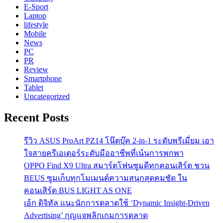
E-Sport
Laptop
lifestyle
Mobile
News
PC
PR
Review
Smartphone
Tablet
Uncategorized
Recent Posts
รีวิว ASUS ProArt PZ14 โน๊ตบุ๊ค 2-in-1 ระดับพรีเมี่ยม เอา
ใจสายครีเอเตอร์ระดับมืออาชีพที่เน้นการพกพา
OPPO Find X9 Ultra สมาร์ตโฟนซูมดีทุกคอนเสิร์ต ชวน
BEUS ซูมเก็บทุกโมเมนต์ความสนุกสุดคมชัด ใน
คอนเสิร์ต BUS LIGHT AS ONE
เอ้ก ดิจิทัล แนะนักการตลาดใช้ ‘Dynamic Insight-Driven
Advertising’ กุญแจพลิกเกมการตลาด