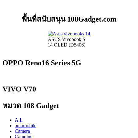
พื้นที่สนับสนุน 108Gadget.com
ASUS Vivobook S
14 OLED (D5406)
OPPO Reno16 Series 5G
VIVO V70
หมวด 108 Gadget
A.I.
automobile
Camera
Camping