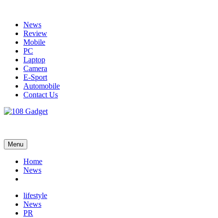
Skip
to
News
content
Review
Mobile
PC
Laptop
Camera
E-Sport
Automobile
Contact Us
108 Gadget
รวบรวมเรื่องราว Gadget IT ,Laptop, Smartphone , ยานยนต์
Menu
Home
News
lifestyle
News
PR