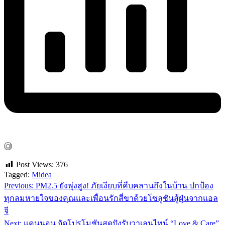
Post Views:
376
Tagged:
Midea
Previous:
PM2.5 ยังพุ่งสูง! ภัยเงียบที่คืบคลานถึงในบ้าน ปกป้อง
แนะแนว
ทุกลมหายใจของคุณและเพื่อนรักสี่ขาด้วยโซลูชันสู้ฝุ่นจากแอล
เรื่อง
จี
Next:
แคนนอน จัดโปรโมชันสุดปังรับวาเลนไทน์ “Love & Care”