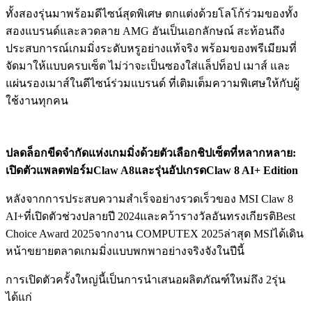
ทั้งสองรุ่นมาพร้อมดีไซน์สุดพิเศษ ตกแต่งด้วยโลโก้ร่วมของทั้ง
สองแบรนด์และลวดลาย AMG อันเป็นเอกลักษณ์ สะท้อนถึง
ประสบการณ์เกมมิ่งระดับหรูอย่างแท้จริง พร้อมของพรีเมียมที่
จัดมาให้แบบครบเซ็ต ไม่ว่าจะเป็นซองใส่แล็ปท็อป เมาส์ และ
แผ่นรองเมาส์ในดีไซน์ร่วมแบรนด์ ที่เติมเต็มความพิเศษให้กับผู้
ใช้งานทุกคน
ปลดล็อกขีดจำกัดแห่งเกมมิ่งด้วยตัวเลือกชิปเซ็ตที่หลากหลาย:
เปิดตัวแพลตฟอร์ม
Claw A8
และรุ่นอัปเกรด
Claw 8 AI+ Edition
หลังจากการประสบความสำเร็จอย่างรวดเร็วของ MSI Claw 8
AI+ที่เปิดตัวช่วงปลายปี 2024และคว้ารางวัลอันทรงเกียรติBest
Choice Award 2025จากงาน COMPUTEX 2025ล่าสุด MSIได้เดิน
หน้าขยายตลาดเกมมิ่งแบบพกพาอย่างจริงจังในปีนี้
การเปิดตัวครั้งใหญ่นี้เป็นการนำเสนอผลิตภัณฑ์ใหม่ถึง 2รุ่น
ได้แก่