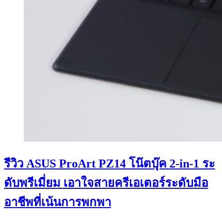
รีวิว ASUS ProArt PZ14 โน๊ตบุ๊ค 2-in-1 ระ
ดับพรีเมี่ยม เอาใจสายครีเอเตอร์ระดับมือ
อาชีพที่เน้นการพกพา