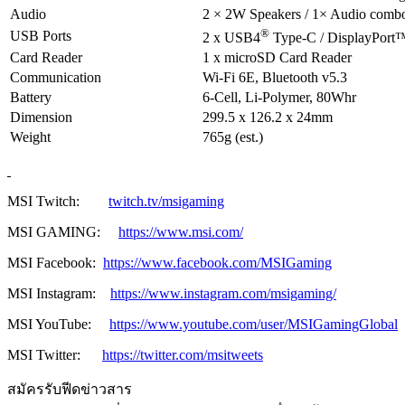
Audio
2 × 2W Speakers / 1× Audio combo
®
USB Ports
2 x USB4
Type-C / DisplayPort™
Card Reader
1 x microSD Card Reader
Communication
Wi-Fi 6E, Bluetooth v5.3
Battery
6-Cell, Li-Polymer, 80Whr
Dimension
299.5 x 126.2 x 24mm
Weight
765g (est.)
MSI Twitch:
twitch.tv/msigaming
MSI GAMING:
https://www.msi.com/
MSI Facebook:
https://www.facebook.com/MSIGaming
MSI Instagram:
https://www.instagram.com/msigaming/
MSI YouTube:
https://www.youtube.com/user/MSIGamingGlobal
MSI Twitter:
https://twitter.com/msitweets
สมัครรับฟีดข่าวสาร