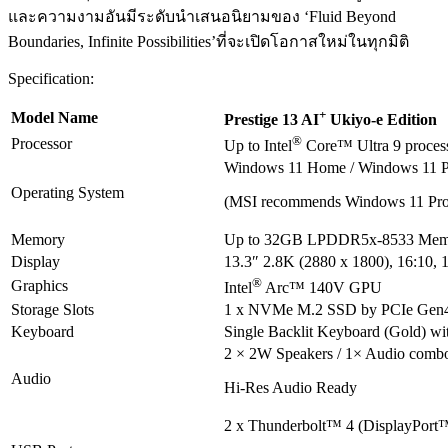
และความงามอันมีระดับนำเสนอนิยามของ ‘Fluid Beyond
Boundaries, Infinite Possibilities’ที่จะเปิดโอกาสใหม่ในทุกมิติ
Specification:
+
Model Name
Prestige 13 AI
Ukiyo-e Edition
®
Processor
Up to Intel
Core™ Ultra 9 proces
Windows 11 Home / Windows 11 
Operating System
(MSI recommends Windows 11 Pro f
Memory
Up to 32GB LPDDR5x-8533 Memo
Display
13.3″ 2.8K (2880 x 1800), 16:10
®
Graphics
Intel
Arc™ 140V GPU
Storage Slots
1 x NVMe M.2 SSD by PCIe Gen
Keyboard
Single Backlit Keyboard (Gold) wi
2 × 2W Speakers / 1× Audio combo 
Audio
Hi-Res Audio Ready
2 x Thunderbolt™ 4 (DisplayPort™