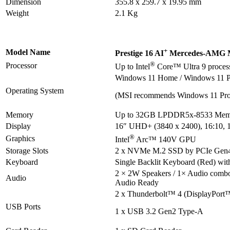
Dimension
355.8 x 259.7 x 19.95 mm
Weight
2.1 Kg
+
Model Name
Prestige 16 AI
Mercedes-AMG M
®
Processor
Up to Intel
Core™ Ultra 9 proces
Windows 11 Home / Windows 11 
Operating System
(MSI recommends Windows 11 Pro f
Memory
Up to 32GB LPDDR5x-8533 Memo
Display
16″ UHD+ (3840 x 2400), 16:10,
®
Graphics
Intel
Arc™ 140V GPU
Storage Slots
2 x NVMe M.2 SSD by PCIe Gen
Keyboard
Single Backlit Keyboard (Red) wit
2 × 2W Speakers / 1× Audio combo 
Audio
Audio Ready
2 x Thunderbolt™ 4 (DisplayPort™
USB Ports
1 x USB 3.2 Gen2 Type-A