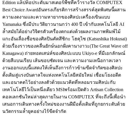
Edition แล็ปท็อประดับมาสเตอร์พีซที่คว้ารางวัล COMPUTEX
Best Choice Awardอันทรงเกียรติการสร้างสรรค์สุดพิเศษนี้ผสาน
ความงดงามและความหายากของศิลปะเครื่องเขินแบบ
Yamanaka ซึ่งมีประวัติยาวนานกว่า 400 ปี เข้ากับเทคโนโลยี AI
ล้ำสมัยได้อย่างวิจิตรตัวเครื่องตกแต่งด้วยผลงานภาพพิมพ์ไม้
แกะอันเลื่องชื่อของศิลปินคัตสึชิกะ โฮคุไซ (Katsushika Hokusai)
ด้วยเรื่องราวของคลื่นยักษ์นอกฝั่งคานางาวะ(The Great Wave off
Kanagawa) ถ่ายทอดเสน่ห์ของศิลปะแบบ Ukiyo-e ที่มีเอกลักษณ์
ด้วยสีแบนเรียบ เส้นขอบชัดเจน และความงามเหนือกาลเวลา
งานออกแบบนี้แสดงให้เห็นถึงการก้าวข้ามขีดจำกัดของศิลปะ
ดั้งเดิมสู่แรงบันดาลใจแห่งเทคโนโลยีสมัยใหม่ เชื่อมโยงอดีต
และอนาคตไว้อย่างลงตัวด้วยแนวคิดที่หลอมรวมศิลปะกับ
เทคโนโลยีไว้เป็นหนึ่งเดียว MSIพร้อมเปิดตัว Artisan Collection
คอลเลกชันใหม่ล่าสุดภายในงาน COMPUTEX ที่จะถึงนี้เพื่อนำ
เสนอการเดินทางครั้งใหม่ของงานฝีมือดั้งเดิมที่ถูกยกระดับด้วย
นวัตกรรมล้ำยุคอย่างไร้ขีดจำกัด