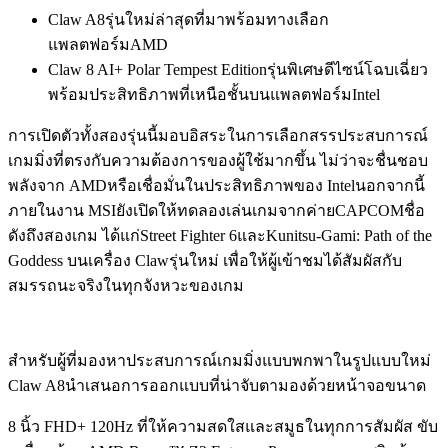
Claw A8รุ่นใหม่ล่าสุดที่มาพร้อมทางเลือก
แพลตฟอร์มAMD
Claw 8 AI+ Polar Tempest Editionรุ่นพิเศษดีไซน์โฉบเฉี่ยว
พร้อมประสิทธิภาพที่เหนือชั้นบนแพลตฟอร์มIntel
การเปิดตัวทั้งสองรุ่นนี้มอบอิสระในการเลือกสรรประสบการณ์
เกมมิ่งที่ตรงกับความต้องการของผู้ใช้มากขึ้น ไม่ว่าจะชื่นชอบ
พลังจาก AMDหรือเชื่อมั่นในประสิทธิภาพของ Intelนอกจากนี้
ภายในงาน MSIยังเปิดให้ทดลองเล่นเกมจากค่ายCAPCOMชื่อ
ดังถึงสองเกม ได้แก่Street Fighter 6และKunitsu-Gami: Path of the
Goddess บนเครื่อง Clawรุ่นใหม่ เพื่อให้ผู้เข้าชมได้สัมผัสกับ
สมรรถนะจริงในทุกจังหวะของเกม
สำหรับผู้ที่มองหาประสบการณ์เกมมิ่งแบบพกพาในรูปแบบใหม่
Claw A8นำเสนอการออกแบบที่น่าจับตามองด้วยหน้าจอขนาด
8 นิ้ว FHD+ 120Hz ที่ให้ความสดใสและสมูธในทุกการสัมผัส ขับ