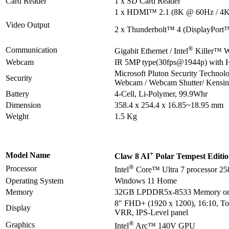
Card Reader
1 x SD Card Reader
1 x HDMI™ 2.1 (8K @ 60Hz / 4
Video Output
2 x Thunderbolt™ 4 (DisplayPort™
®
Communication
Gigabit Ethernet / Intel
Killer™ W
Webcam
IR 5MP type(30fps@1944p) with
Microsoft Pluton Security Technolo
Security
Webcam / Webcam Shutter/ Kensin
Battery
4-Cell, Li-Polymer, 99.9Whr
Dimension
358.4 x 254.4 x 16.85~18.95 mm
Weight
1.5 Kg
+
Model Name
Claw 8 AI
Polar Tempest Editi
®
Processor
Intel
Core™ Ultra 7 processor 2
Operating System
Windows 11 Home
Memory
32GB LPDDR5x-8533 Memory on
8″ FHD+ (1920 x 1200), 16:10, To
Display
VRR, IPS-Level panel
®
Graphics
Intel
Arc™ 140V GPU