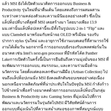
แล้ว MSI ยังได้เปิดตัวแนวคิดการออกแบบ Business &
Productivity รุ่นใหม่ที่น่าตื่นเต้น โดยแสดงถึงการผสมผสาน
ระหว่างความคล่องตัวและความมินิมอลอย่างลงตัว ซึ่งเป็น
แล็ปท็อปที่บางที่สุดที่ MSI เคยสร้างมา โดยบางเพียง 13.9
มม.เท่านั้นแล็ปท็อปเหล่านี้จะมีทั้งในรูปแบบ 2-in-1 “Flip” และ
แบบ Clamshell มาพร้อมกับหน้าจอ OLED พรีเมียม รองรับ
ปากกา stylus รุ่นใหม่ และอายุการใช้งานแบตเตอรี่ที่สามารถใช้
งานได้เต็มวัน นอกจากนี้ การออกแบบยังรองรับแพลตฟอร์มใน
อนาคต เช่น Intel’s next-gen processor ที่มีรหัสโค้ด Panther
Lakeการเปิดตัวในครั้งนี้เป็นการยืนยันถึงความมุ่งมั่นของ MSI ที่
จะพัฒนาการออกแบบ, สมรรถนะ, และความร่วมมือด้าน
นวัตกรรม โดยตั้งแต่คอลเลกชันงานฝีมือ (Artisan Collection) ไป
จนถึงแล็ปท็อปเกมมิ่ง MSI ยังคงผลักดันขอบเขตอย่างต่อเนื่อง
นอกเหนือจากผลิตภัณฑ์ที่น่าประทับใจในปัจจุบัน MSI กำลังก้าว
ไปข้างหน้าเพื่อสร้างอนาคตด้วยการออกแบบแล็ปท็อปในกลุ่ม
Business & Productivity และ Gaming Series ที่มุ่งเน้นไปที่การ
พัฒนาและนวัตกรรมในรุ่นถัดไปMSI มีวิสัยทัศน์ด้านการ
ออกแบบที่มุ่งเน้นไปที่ความสม่ำเสมอของภาพที่สมบูรณ์แบบ