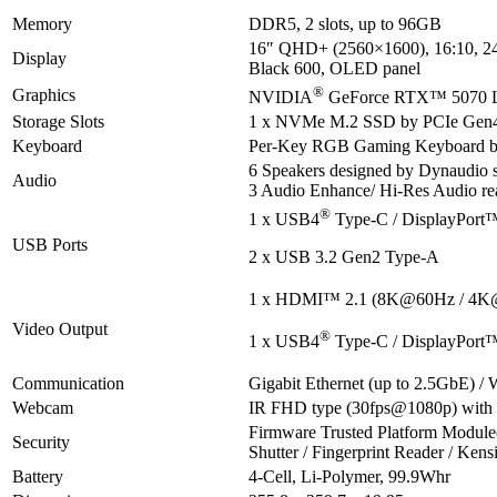
Memory
DDR5, 2 slots, up to 96GB
16″ QHD+ (2560×1600), 16:10, 2
Display
Black 600, OLED panel
®
Graphics
NVIDIA
GeForce RTX™ 5070 
Storage Slots
1 x NVMe M.2 SSD by PCIe Gen
Keyboard
Per-Key RGB Gaming Keyboard by 
6 Speakers designed by Dynaudio 
Audio
3 Audio Enhance/ Hi-Res Audio re
®
1 x USB4
Type-C / DisplayPort™
USB Ports
2 x USB 3.2 Gen2 Type-A
1 x HDMI™ 2.1 (8K@60Hz / 4K
Video Output
®
1 x USB4
Type-C / DisplayPort™
Communication
Gigabit Ethernet (up to 2.5GbE) / 
Webcam
IR FHD type (30fps@1080p) wit
Firmware Trusted Platform Module
Security
Shutter / Fingerprint Reader / Ken
Battery
4-Cell, Li-Polymer, 99.9Whr