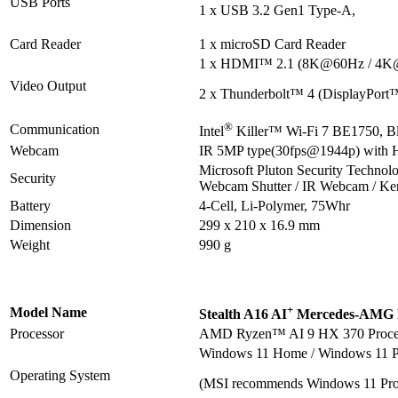
USB Ports
1 x USB 3.2 Gen1 Type-A,
Card Reader
1 x microSD Card Reader
1 x HDMI™ 2.1 (8K@60Hz / 4K
Video Output
2 x Thunderbolt™ 4 (DisplayPort™
®
Communication
Intel
Killer™ Wi-Fi 7 BE1750, Bl
Webcam
IR 5MP type(30fps@1944p) with
Microsoft Pluton Security Technolo
Security
Webcam Shutter / IR Webcam / Ke
Battery
4-Cell, Li-Polymer, 75Whr
Dimension
299 x 210 x 16.9 mm
Weight
990 g
+
Model Name
Stealth A16 AI
Mercedes-AMG 
Processor
AMD Ryzen™ AI 9 HX 370 Proce
Windows 11 Home / Windows 11 
Operating System
(MSI recommends Windows 11 Pro f