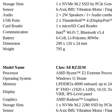
Storage Slots
1 x NVMe M.2 SSD by PCIe Gen
Sensor
6-Axis IMU Vibration Motor / Fing
Audio
2 × 2W Speakers / 1× Audio combo
USB Ports
2 x Thunderbolt™ 4 (DisplayPort™
Card Reader
1 x microSD Card Reader
®
Communication
Intel
Wi-Fi 7, Bluetooth v5.4
Battery
6-Cell, Li-Polymer, 80Whr
Dimension
299 x 126 x 24 mm
Weight
795 g
Model Name
Claw A8 BZ2EM
Processor
AMD Ryzen™ Z2 Extreme Proces
Operating System
Windows 11 Home
Memory
LPDDR5x-8000 onboard, up to 24
8″ FHD+ (1920 x 1200), 16:10, To
Display
VRR, IPS-Level panel
Graphics
AMD Radeon™ Graphics
Storage Slots
1 x NVMe M.2 2280 SSD by PCIe
Sensor
6-Axis IMU Vibration Motor / Fing