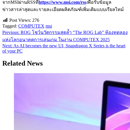
จากMSIผ่านRSSที่
https://www.msi.com/rss
เ
พื่อรับข้อมูล
ข่าวสารล่าสุดและรายละเอียดผลิตภัณฑ์เพิ่มเติมแบบเรียลไทม์
Post Views:
276
Tagged:
COMPUTEX
msi
Previous:
ROG โชว์นวัตกรรมสุดล้ำ “The ROG Lab” ห้องทดลอง
แนะแนว
แห่งโลกอนาคตการเล่นเกม ในงาน COMPUTEX 2025
เรื่อง
Next:
As AI becomes the new UI, Snapdragon X Series is the heart
of your PC
Related News