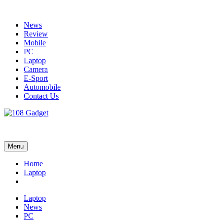
Skip
to
News
content
Review
Mobile
PC
Laptop
Camera
E-Sport
Automobile
Contact Us
108 Gadget
รวบรวมเรื่องราว Gadget IT ,Laptop, Smartphone , ยานยนต์
Menu
Home
Laptop
Laptop
News
PC