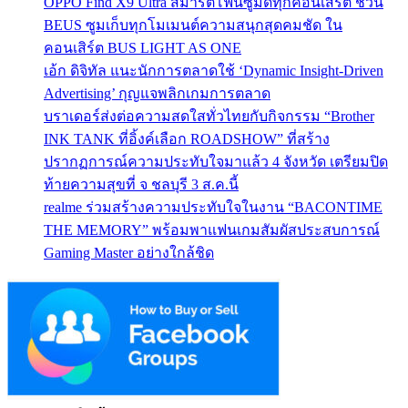
OPPO Find X9 Ultra สมาร์ตโฟนซูมดีทุกคอนเสิร์ต ชวน
BEUS ซูมเก็บทุกโมเมนต์ความสนุกสุดคมชัด ใน
คอนเสิร์ต BUS LIGHT AS ONE
เอ้ก ดิจิทัล แนะนักการตลาดใช้ ‘Dynamic Insight-Driven
Advertising’ กุญแจพลิกเกมการตลาด
บราเดอร์ส่งต่อความสดใสทั่วไทยกับกิจกรรม “Brother
INK TANK ที่อิ้งค์เลือก ROADSHOW” ที่สร้าง
ปรากฏการณ์ความประทับใจมาแล้ว 4 จังหวัด เตรียมปิด
ท้ายความสุขที่ จ ชลบุรี 3 ส.ค.นี้
realme ร่วมสร้างความประทับใจในงาน “BACONTIME
THE MEMORY” พร้อมพาแฟนเกมสัมผัสประสบการณ์
Gaming Master อย่างใกล้ชิด