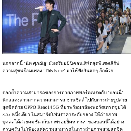
นอกจากนี้ ‘นัท ศุภณัฐ’ ยังเตรียมมินิคอนเสิร์ตสุดพิเศษเสิร์ฟ
ความสุขพร้อมเพลง ‘This is me’ มาให้ฟังกันสดๆ อีกด้วย
ตอกย้ำความสามารถของการถ่ายภาพพอร์ตเทรตกับ ‘บอนนี่’
นักแสดงสาวมากความสามารถ ชวนชิลล์ ไปกับการถ่ายรูปสวย
สุดชิคด้วย OPPO Reno14 5G ที่มาพร้อมกล้องพอร์ตเทรตซูมได้
3.5x หนึ่งเดียว ในสมาร์ตโฟนราคาระดับกลาง ให้ถ่ายภาพ
บุคคลได้สวยคมชัด เก็บภาพรอยยิ้มหวานๆ ของบอนนี่ได้อย่าง
ครบครัน ไม่เพียงแค่ความสามารถในการถ่ายภาพสวยสุดชิค