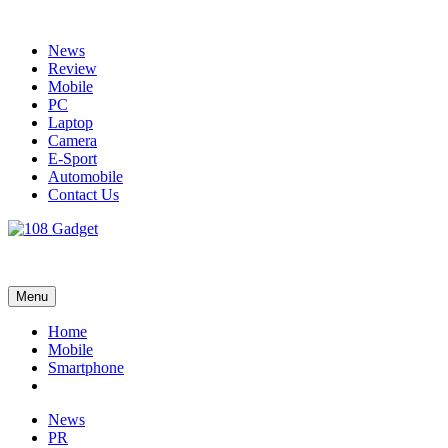
Skip
to
News
content
Review
Mobile
PC
Laptop
Camera
E-Sport
Automobile
Contact Us
108 Gadget
รวบรวมเรื่องราว Gadget IT ,Laptop, Smartphone , ยานยนต์
Menu
Home
Mobile
Smartphone
News
PR