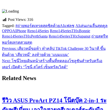
Post Views:
316
Tagged:
#ถ่ายพอร์ตเทรตสุดชิคด้วยAIแฟลช
AIเล่นเกมลื่นสุดคูล
OPPOAIPhone
Reno14Series
Reno14SeriesTHxBonnie
Reno14SeriesTHxPerthSanta
Reno14SeriesTHxSupanut
ถ่ายสตรีท
พอร์ตเทรตสวยสุด
Previous:
เสียวหมี่ขอท้า ทำคลิป TikTok Challenge 30 วินาที ขึ้น
แนะแนว
ต้นด้วย ‘เสียวหมี่’ ลงท้ายด้วย ‘แบมแบม’
เรื่อง
Next:
โซนี่ไทยเดินหน้าสร้างพื้นที่ทดลองโซลูชันสำหรับครีเอ
เตอร์ เปิดตัว “โซนี่ สโตร์ เซ็นทรัลเวิลด์”
Related News
รีวิว ASUS ProArt PZ14 โน๊ตบุ๊ค 2-in-1 ระ