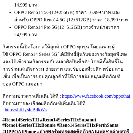
14,999 บาท
OPPO Reno14 5G(12+256GB) ราคา 16,999 บาท และ
สำหรับ OPPO Reno14 5G (12+512GB) ราคา 18,999 บาท
OPPO Reno14 Pro 5G(12+512GB) วางจำหน่ายราคา
24,999 บาท
กิจกรรมนี้เปิดโอกาสให้ลูกค้า OPPO ทุกรุ่น โดยเฉพาะผู้
ใช้ OPPO Reno14 Series 5G ได้มีสิทธิ์ลุ้นรับของรางวัลสุดพิเศษ
และได้เข้าร่วมกิจกรรมกับเหล่าศิลปินชื่อดัง โดยมีทั้งสิทธิ์ใน
การร่วมเล่นกิจกรรม ถ่ายภาพ และรับของที่ระลึก พร้อมลาย
เซ็น เพื่อเป็นการขอบคุณลูกค้าที่ให้การสนับสนุนผลิตภัณฑ์
ของ OPPO เสมอมา
ติดตามข่าวสารเพิ่มเติมได้ที่ :
https://www.facebook.com/oppothai
ติดตามรายละเอียดผลิตภัณฑ์เพิ่มเติมได้ที่
:
https://bit.ly/4eBdkWs
#Reno14SeriesTH #Reno14SeriesTHxSupanut
#Reno14SeriesTHxBonnie #Reno14SeriesTHxPerthSanta
#OPPOAIPhone #ถ่ายพอร์ตเทรตสุดชิคด้วยAIแฟลช #ถ่ายสตรี