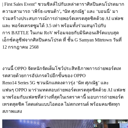
| First Sales Event” ชวนชิลล์ไปกับเหล่าดาราศิลปินคนโปรดมาก
ความสามารถ ‘เพิร์ธ-แซนต้า’
, ‘
นัท ศุภณัฐ’ และ ‘บอนนี่’ มา
ร่วมสร้างประสบการณ์การถ่ายพอร์ตเทรตสุดชิคด้วย AI แฟลช
และ พอร์ตเทรตซูมได้ 3.5 เท่า พร้อมทั้งร่วมสนุกไปกับ
การ BATTLE ในเกม RoV พร้อมจอยกับมินิคอนเสิร์ตแบบสุด
เอ็กซ์คลูซีฟจากศิลปินคนโปรด ที่ ชั้น G Samyan Mitrtown วันที่
12 กรกฎาคม 2568
งานนี้ OPPO จัดหนักจัดเต็มโชว์ประสิทธิภาพการถ่ายพอร์ตเท
รตสวยด้วยการอัปเกรดไปอีกขั้นของ OPPO
Reno14 Series 5G ชวนนักแสดงดาวรุ่ง ‘นัท ศุภณัฐ’ และ
แฟนๆ OPPO มาร่วมทดสอบถ่ายพอร์ตเทรตสุดชิคด้วย AI แฟลช
มาพร้อมกับแฟลชที่สว่างที่สุดในเรตราคานี้ มอบการถ่ายพอร์ต
เทรตสุดชิค โดดเด่นแบบไอดอล ไม่ตกเทรนด์ พร้อมคมชัดทุก
สภาพแสง