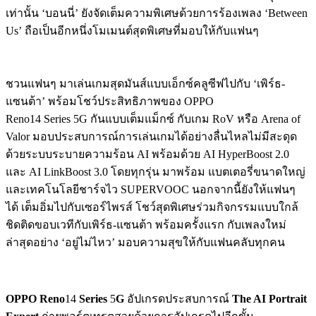
เท่านั้น ‘บอนนี่’ ยังจัดเต็มความพิเศษด้วยการร้องเพลง ‘Between
Us’ ถือเป็นอีกหนึ่งโมเมนต์สุดพิเศษที่มอบให้กับแฟนๆ
ชวนแฟนๆ มาเล่นเกมสุดมันส์แบบเอ็กซ์คลูซีฟไปกับ ‘เพิร์ธ-
แซนต้า’ พร้อมโชว์ประสิทธิภาพของ OPPO
Reno14 Series 5G กันแบบเต็มแม็กซ์ กับเกม RoV หรือ Arena of
Valor มอบประสบการณ์การเล่นเกมได้อย่างลื่นไหลไม่มีสะดุด
ด้วยระบบระบายความร้อน AI พร้อมด้วย AI HyperBoost 2.0
และ AI LinkBoost 3.0 โดยทุกรุ่น มาพร้อม แบตเตอรี่ขนาดใหญ่
และเทคโนโลยีชาร์จไว SUPERVOOC นอกจากนี้ยังให้แฟนๆ
ได้ เต็มอิ่มไปกับเซอร์ไพรส์ โชว์สุดพิเศษร่วมกิจกรรมแบบใกล้
ชิดติดขอบเวทีกับเพิร์ธ-แซนต้า พร้อมครั้งแรก กับเพลงใหม่
ล่าสุดอย่าง ‘อยู่ไม่ไหว’ มอบความสุขให้กับแฟนคลับทุกคน
OPPO Reno
14
Series
5
G
อัปเกรดประสบการณ์
The AI Portrait