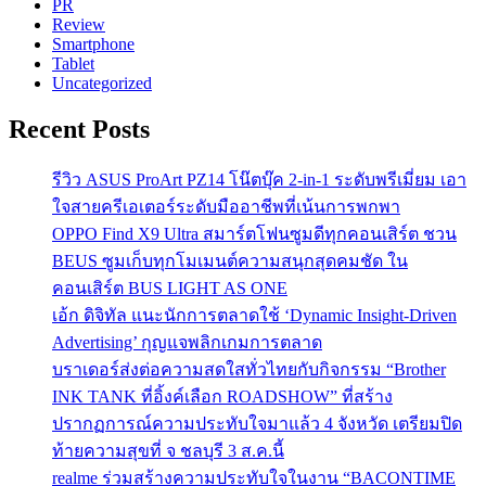
PR
Review
Smartphone
Tablet
Uncategorized
Recent Posts
รีวิว ASUS ProArt PZ14 โน๊ตบุ๊ค 2-in-1 ระดับพรีเมี่ยม เอา
ใจสายครีเอเตอร์ระดับมืออาชีพที่เน้นการพกพา
OPPO Find X9 Ultra สมาร์ตโฟนซูมดีทุกคอนเสิร์ต ชวน
BEUS ซูมเก็บทุกโมเมนต์ความสนุกสุดคมชัด ใน
คอนเสิร์ต BUS LIGHT AS ONE
เอ้ก ดิจิทัล แนะนักการตลาดใช้ ‘Dynamic Insight-Driven
Advertising’ กุญแจพลิกเกมการตลาด
บราเดอร์ส่งต่อความสดใสทั่วไทยกับกิจกรรม “Brother
INK TANK ที่อิ้งค์เลือก ROADSHOW” ที่สร้าง
ปรากฏการณ์ความประทับใจมาแล้ว 4 จังหวัด เตรียมปิด
ท้ายความสุขที่ จ ชลบุรี 3 ส.ค.นี้
realme ร่วมสร้างความประทับใจในงาน “BACONTIME