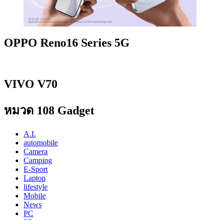
OPPO Reno16 Series 5G
VIVO V70
หมวด 108 Gadget
A.I.
automobile
Camera
Camping
E-Sport
Laptop
lifestyle
Mobile
News
PC