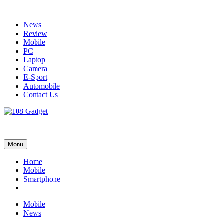
Skip
to
News
content
Review
Mobile
PC
Laptop
Camera
E-Sport
Automobile
Contact Us
108 Gadget
รวบรวมเรื่องราว Gadget IT ,Laptop, Smartphone , ยานยนต์
Menu
Home
Mobile
Smartphone
Mobile
News