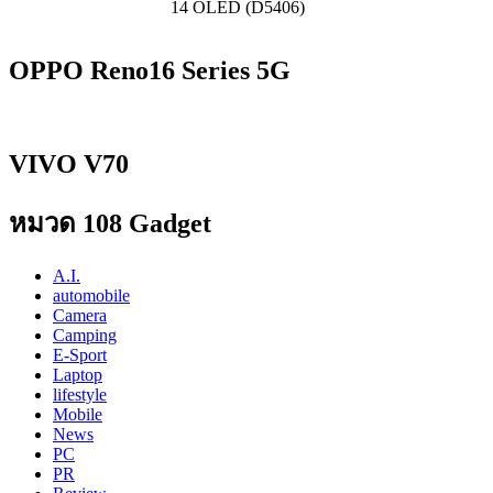
14 OLED (D5406)
OPPO Reno16 Series 5G
VIVO V70
หมวด 108 Gadget
A.I.
automobile
Camera
Camping
E-Sport
Laptop
lifestyle
Mobile
News
PC
PR