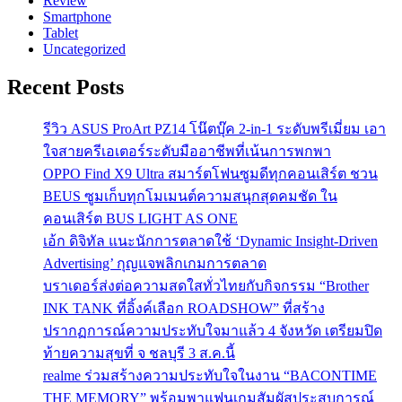
Review
Smartphone
Tablet
Uncategorized
Recent Posts
รีวิว ASUS ProArt PZ14 โน๊ตบุ๊ค 2-in-1 ระดับพรีเมี่ยม เอา
ใจสายครีเอเตอร์ระดับมืออาชีพที่เน้นการพกพา
OPPO Find X9 Ultra สมาร์ตโฟนซูมดีทุกคอนเสิร์ต ชวน
BEUS ซูมเก็บทุกโมเมนต์ความสนุกสุดคมชัด ใน
คอนเสิร์ต BUS LIGHT AS ONE
เอ้ก ดิจิทัล แนะนักการตลาดใช้ ‘Dynamic Insight-Driven
Advertising’ กุญแจพลิกเกมการตลาด
บราเดอร์ส่งต่อความสดใสทั่วไทยกับกิจกรรม “Brother
INK TANK ที่อิ้งค์เลือก ROADSHOW” ที่สร้าง
ปรากฏการณ์ความประทับใจมาแล้ว 4 จังหวัด เตรียมปิด
ท้ายความสุขที่ จ ชลบุรี 3 ส.ค.นี้
realme ร่วมสร้างความประทับใจในงาน “BACONTIME
THE MEMORY” พร้อมพาแฟนเกมสัมผัสประสบการณ์