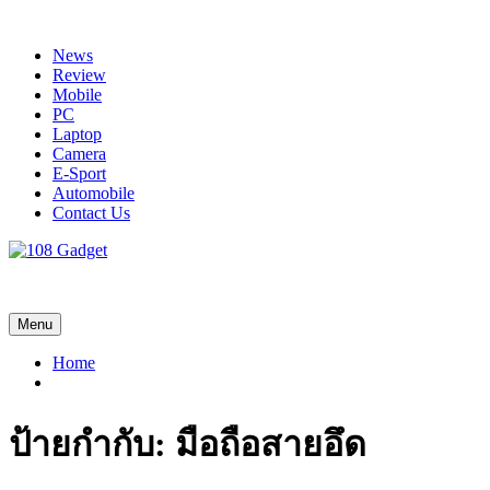
Skip
to
News
content
Review
Mobile
PC
Laptop
Camera
E-Sport
Automobile
Contact Us
108 Gadget
รวบรวมเรื่องราว Gadget IT ,Laptop, Smartphone , ยานยนต์
Menu
Home
ป้ายกำกับ:
มือถือสายอึด