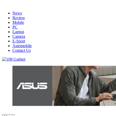
Skip
to
News
content
Review
Mobile
PC
Laptop
Camera
E-Sport
Automobile
Contact Us
108 Gadget
รวบรวมเรื่องราว Gadget IT ,Laptop, Smartphone , ยานยนต์