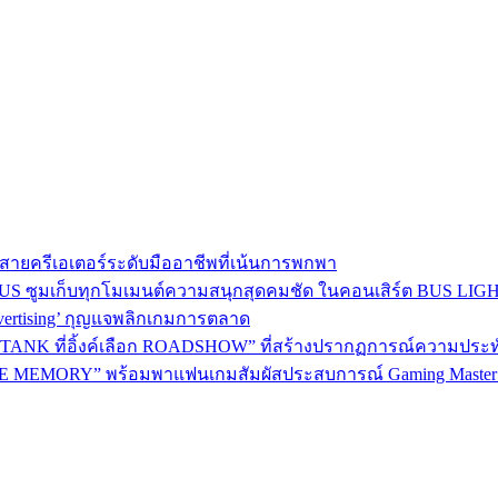
าใจสายครีเอเตอร์ระดับมืออาชีพที่เน้นการพกพา
BEUS ซูมเก็บทุกโมเมนต์ความสนุกสุดคมชัด ในคอนเสิร์ต BUS LI
dvertising’ กุญแจพลิกเกมการตลาด
ANK ที่อิ้งค์เลือก ROADSHOW” ที่สร้างปรากฏการณ์ความประทับใจม
 MEMORY” พร้อมพาแฟนเกมสัมผัสประสบการณ์ Gaming Master อ