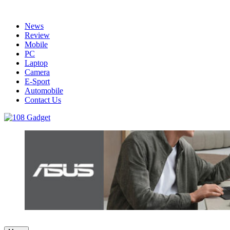
Skip
to
News
content
Review
Mobile
PC
Laptop
Camera
E-Sport
Automobile
Contact Us
108 Gadget
รวบรวมเรื่องราว Gadget IT ,Laptop, Smartphone , ยานยนต์