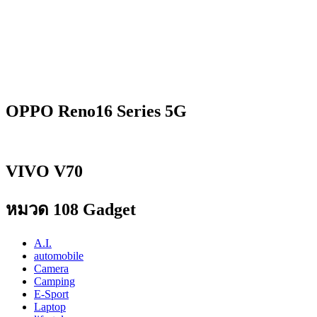
OPPO Reno16 Series 5G
VIVO V70
หมวด 108 Gadget
A.I.
automobile
Camera
Camping
E-Sport
Laptop