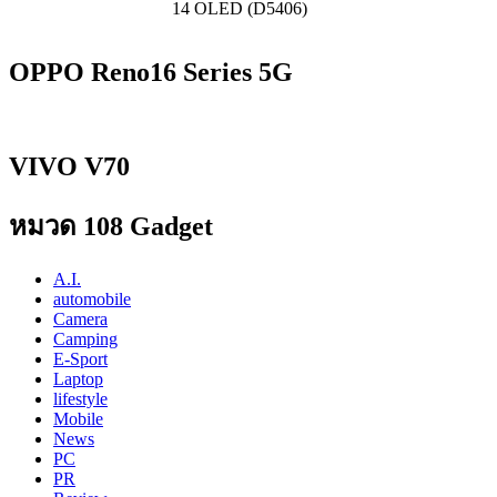
14 OLED (D5406)
OPPO Reno16 Series 5G
VIVO V70
หมวด 108 Gadget
A.I.
automobile
Camera
Camping
E-Sport
Laptop
lifestyle
Mobile
News
PC
PR