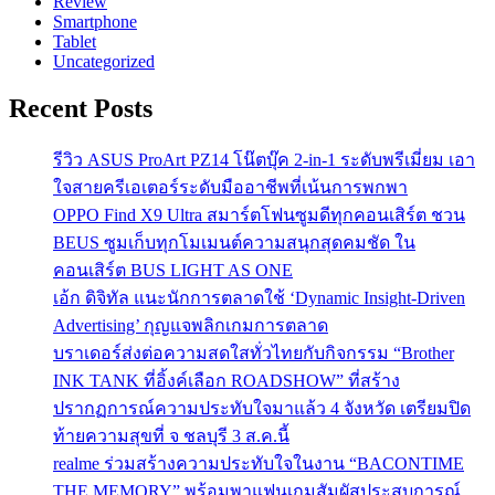
Review
Smartphone
Tablet
Uncategorized
Recent Posts
รีวิว ASUS ProArt PZ14 โน๊ตบุ๊ค 2-in-1 ระดับพรีเมี่ยม เอา
ใจสายครีเอเตอร์ระดับมืออาชีพที่เน้นการพกพา
OPPO Find X9 Ultra สมาร์ตโฟนซูมดีทุกคอนเสิร์ต ชวน
BEUS ซูมเก็บทุกโมเมนต์ความสนุกสุดคมชัด ใน
คอนเสิร์ต BUS LIGHT AS ONE
เอ้ก ดิจิทัล แนะนักการตลาดใช้ ‘Dynamic Insight-Driven
Advertising’ กุญแจพลิกเกมการตลาด
บราเดอร์ส่งต่อความสดใสทั่วไทยกับกิจกรรม “Brother
INK TANK ที่อิ้งค์เลือก ROADSHOW” ที่สร้าง
ปรากฏการณ์ความประทับใจมาแล้ว 4 จังหวัด เตรียมปิด
ท้ายความสุขที่ จ ชลบุรี 3 ส.ค.นี้
realme ร่วมสร้างความประทับใจในงาน “BACONTIME
THE MEMORY” พร้อมพาแฟนเกมสัมผัสประสบการณ์