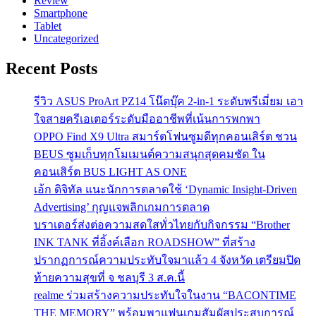
Review
Smartphone
Tablet
Uncategorized
Recent Posts
รีวิว ASUS ProArt PZ14 โน๊ตบุ๊ค 2-in-1 ระดับพรีเมี่ยม เอา
ใจสายครีเอเตอร์ระดับมืออาชีพที่เน้นการพกพา
OPPO Find X9 Ultra สมาร์ตโฟนซูมดีทุกคอนเสิร์ต ชวน
BEUS ซูมเก็บทุกโมเมนต์ความสนุกสุดคมชัด ใน
คอนเสิร์ต BUS LIGHT AS ONE
เอ้ก ดิจิทัล แนะนักการตลาดใช้ ‘Dynamic Insight-Driven
Advertising’ กุญแจพลิกเกมการตลาด
บราเดอร์ส่งต่อความสดใสทั่วไทยกับกิจกรรม “Brother
INK TANK ที่อิ้งค์เลือก ROADSHOW” ที่สร้าง
ปรากฏการณ์ความประทับใจมาแล้ว 4 จังหวัด เตรียมปิด
ท้ายความสุขที่ จ ชลบุรี 3 ส.ค.นี้
realme ร่วมสร้างความประทับใจในงาน “BACONTIME
THE MEMORY” พร้อมพาแฟนเกมสัมผัสประสบการณ์