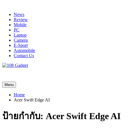
Skip
to
News
content
Review
Mobile
PC
Laptop
Camera
E-Sport
Automobile
Contact Us
108 Gadget
รวบรวมเรื่องราว Gadget IT ,Laptop, Smartphone , ยานยนต์
Menu
Home
Acer Swift Edge AI
ป้ายกำกับ:
Acer Swift Edge AI