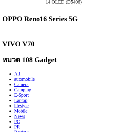
14 OLED (D5406)
OPPO Reno16 Series 5G
VIVO V70
หมวด 108 Gadget
A.I.
automobile
Camera
Camping
E-Sport
Laptop
lifestyle
Mobile
News
PC
PR