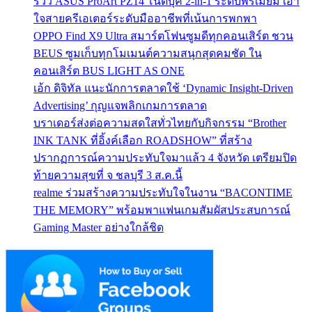
รีวิว ASUS ProArt PZ14 โน๊ตบุ๊ค 2-in-1 ระดับพรีเมี่ยม เอา
ใจสายครีเอเตอร์ระดับมืออาชีพที่เน้นการพกพา
OPPO Find X9 Ultra สมาร์ตโฟนซูมดีทุกคอนเสิร์ต ชวน
BEUS ซูมเก็บทุกโมเมนต์ความสนุกสุดคมชัด ใน
คอนเสิร์ต BUS LIGHT AS ONE
เอ้ก ดิจิทัล แนะนักการตลาดใช้ ‘Dynamic Insight-Driven
Advertising’ กุญแจพลิกเกมการตลาด
บราเดอร์ส่งต่อความสดใสทั่วไทยกับกิจกรรม “Brother
INK TANK ที่อิ้งค์เลือก ROADSHOW” ที่สร้าง
ปรากฏการณ์ความประทับใจมาแล้ว 4 จังหวัด เตรียมปิด
ท้ายความสุขที่ จ ชลบุรี 3 ส.ค.นี้
realme ร่วมสร้างความประทับใจในงาน “BACONTIME
THE MEMORY” พร้อมพาแฟนเกมสัมผัสประสบการณ์
Gaming Master อย่างใกล้ชิด