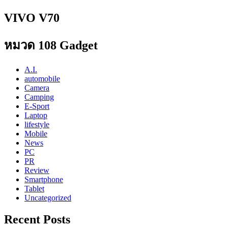
VIVO V70
หมวด 108 Gadget
A.I.
automobile
Camera
Camping
E-Sport
Laptop
lifestyle
Mobile
News
PC
PR
Review
Smartphone
Tablet
Uncategorized
Recent Posts