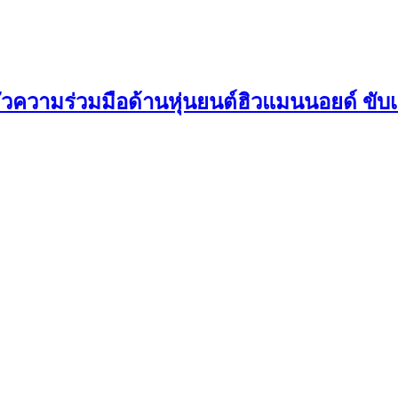
ัวความร่วมมือด้านหุ่นยนต์ฮิวแมนนอยด์ ขั