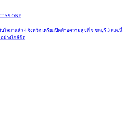
GHT AS ONE
าแล้ว 4 จังหวัด เตรียมปิดท้ายความสุขที่ จ ชลบุรี 3 ส.ค.นี้
ย่างใกล้ชิด