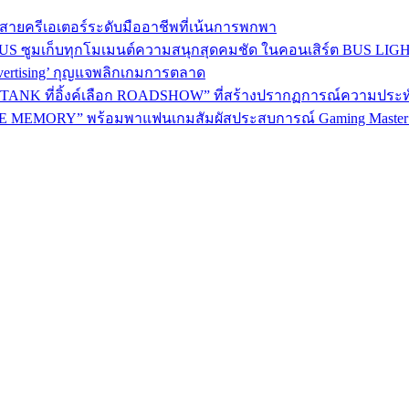
าใจสายครีเอเตอร์ระดับมืออาชีพที่เน้นการพกพา
BEUS ซูมเก็บทุกโมเมนต์ความสนุกสุดคมชัด ในคอนเสิร์ต BUS LI
dvertising’ กุญแจพลิกเกมการตลาด
ANK ที่อิ้งค์เลือก ROADSHOW” ที่สร้างปรากฏการณ์ความประทับใจม
 MEMORY” พร้อมพาแฟนเกมสัมผัสประสบการณ์ Gaming Master อ