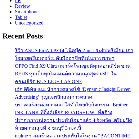
PR
Review
Smartphone
Tablet
Uncategorized
Recent Posts
รีวิว ASUS ProArt PZ14 โน๊ตบุ๊ค 2-in-1 ระดับพรีเมี่ยม เอา
ใจสายครีเอเตอร์ระดับมืออาชีพที่เน้นการพกพา
OPPO Find X9 Ultra สมาร์ตโฟนซูมดีทุกคอนเสิร์ต ชวน
BEUS ซูมเก็บทุกโมเมนต์ความสนุกสุดคมชัด ใน
คอนเสิร์ต BUS LIGHT AS ONE
เอ้ก ดิจิทัล แนะนักการตลาดใช้ ‘Dynamic Insight-Driven
Advertising’ กุญแจพลิกเกมการตลาด
บราเดอร์ส่งต่อความสดใสทั่วไทยกับกิจกรรม “Brother
INK TANK ที่อิ้งค์เลือก ROADSHOW” ที่สร้าง
ปรากฏการณ์ความประทับใจมาแล้ว 4 จังหวัด เตรียมปิด
ท้ายความสุขที่ จ ชลบุรี 3 ส.ค.นี้
realme ร่วมสร้างความประทับใจในงาน “BACONTIME