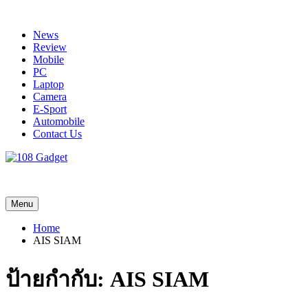
Skip
to
News
content
Review
Mobile
PC
Laptop
Camera
E-Sport
Automobile
Contact Us
108 Gadget
รวบรวมเรื่องราว Gadget IT ,Laptop, Smartphone , ยานยนต์
Menu
Home
AIS SIAM
ป้ายกำกับ:
AIS SIAM