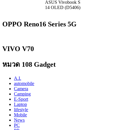
ASUS Vivobook S
14 OLED (D5406)
OPPO Reno16 Series 5G
VIVO V70
หมวด 108 Gadget
A.I.
automobile
Camera
Camping
E-Sport
Laptop
lifestyle
Mobile
News
PC