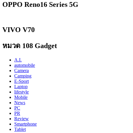
OPPO Reno16 Series 5G
VIVO V70
หมวด 108 Gadget
A.I.
automobile
Camera
Camping
E-Sport
Laptop
lifestyle
Mobile
News
PC
PR
Review
Smartphone
Tablet