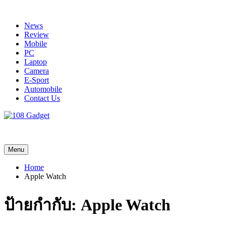
Skip
to
News
content
Review
Mobile
PC
Laptop
Camera
E-Sport
Automobile
Contact Us
108 Gadget
รวบรวมเรื่องราว Gadget IT ,Laptop, Smartphone , ยานยนต์
Menu
Home
Apple Watch
ป้ายกำกับ:
Apple Watch