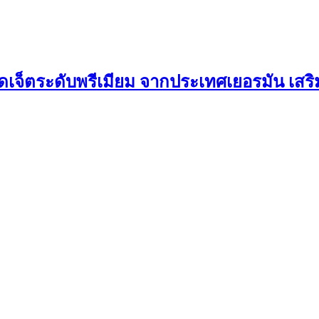
จ็ตระดับพรีเมียม จากประเทศเยอรมัน เสริมแ