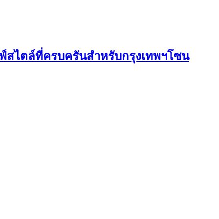
ไลฟ์สไตล์ที่ครบครันสำหรับกรุงเทพฯโซน