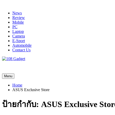
Skip
to
News
content
Review
Mobile
PC
Laptop
Camera
E-Sport
Automobile
Contact Us
108 Gadget
รวบรวมเรื่องราว Gadget IT ,Laptop, Smartphone , ยานยนต์
Menu
Home
ASUS Exclusive Store
ป้ายกำกับ:
ASUS Exclusive Stor