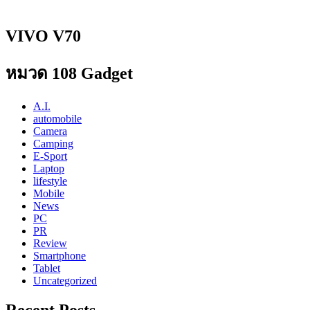
VIVO V70
หมวด 108 Gadget
A.I.
automobile
Camera
Camping
E-Sport
Laptop
lifestyle
Mobile
News
PC
PR
Review
Smartphone
Tablet
Uncategorized
Recent Posts