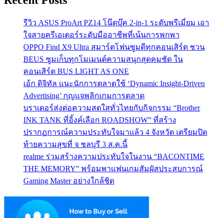
รีวิว ASUS ProArt PZ14 โน๊ตบุ๊ค 2-in-1 ระดับพรีเมี่ยม เอา
ใจสายครีเอเตอร์ระดับมืออาชีพที่เน้นการพกพา
OPPO Find X9 Ultra สมาร์ตโฟนซูมดีทุกคอนเสิร์ต ชวน
BEUS ซูมเก็บทุกโมเมนต์ความสนุกสุดคมชัด ใน
คอนเสิร์ต BUS LIGHT AS ONE
เอ้ก ดิจิทัล แนะนักการตลาดใช้ ‘Dynamic Insight-Driven
Advertising’ กุญแจพลิกเกมการตลาด
บราเดอร์ส่งต่อความสดใสทั่วไทยกับกิจกรรม “Brother
INK TANK ที่อิ้งค์เลือก ROADSHOW” ที่สร้าง
ปรากฏการณ์ความประทับใจมาแล้ว 4 จังหวัด เตรียมปิด
ท้ายความสุขที่ จ ชลบุรี 3 ส.ค.นี้
realme ร่วมสร้างความประทับใจในงาน “BACONTIME
THE MEMORY” พร้อมพาแฟนเกมสัมผัสประสบการณ์
Gaming Master อย่างใกล้ชิด