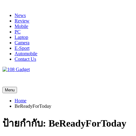
Skip
to
News
content
Review
Mobile
PC
Laptop
Camera
E-Sport
Automobile
Contact Us
108 Gadget
รวบรวมเรื่องราว Gadget IT ,Laptop, Smartphone , ยานยนต์
Menu
Home
BeReadyForToday
ป้ายกำกับ:
BeReadyForToday