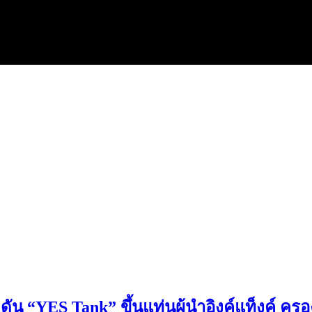
ัน “YES Tank” ขึ้นแท่นผู้นำอิงค์แท็งค์ ครอง