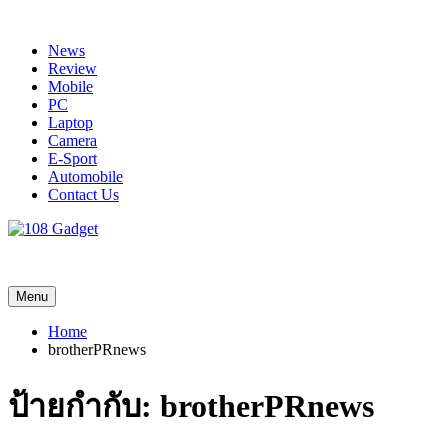
Skip
to
News
content
Review
Mobile
PC
Laptop
Camera
E-Sport
Automobile
Contact Us
108 Gadget
รวบรวมเรื่องราว Gadget IT ,Laptop, Smartphone , ยานยนต์
Menu
Home
brotherPRnews
ป้ายกำกับ:
brotherPRnews