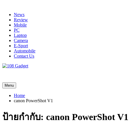
Skip
to
News
content
Review
Mobile
PC
Laptop
Camera
E-Sport
Automobile
Contact Us
108 Gadget
รวบรวมเรื่องราว Gadget IT ,Laptop, Smartphone , ยานยนต์
Menu
Home
canon PowerShot V1
ป้ายกำกับ:
canon PowerShot V1