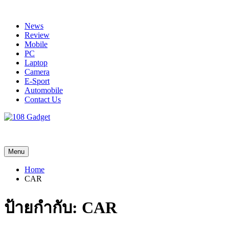
Skip
to
News
content
Review
Mobile
PC
Laptop
Camera
E-Sport
Automobile
Contact Us
108 Gadget
รวบรวมเรื่องราว Gadget IT ,Laptop, Smartphone , ยานยนต์
Menu
Home
CAR
ป้ายกำกับ:
CAR