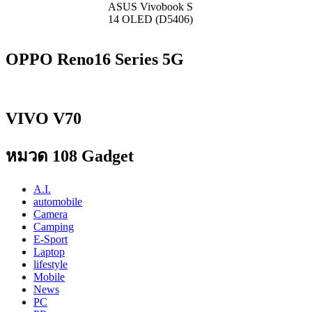
ASUS Vivobook S
14 OLED (D5406)
OPPO Reno16 Series 5G
VIVO V70
หมวด 108 Gadget
A.I.
automobile
Camera
Camping
E-Sport
Laptop
lifestyle
Mobile
News
PC