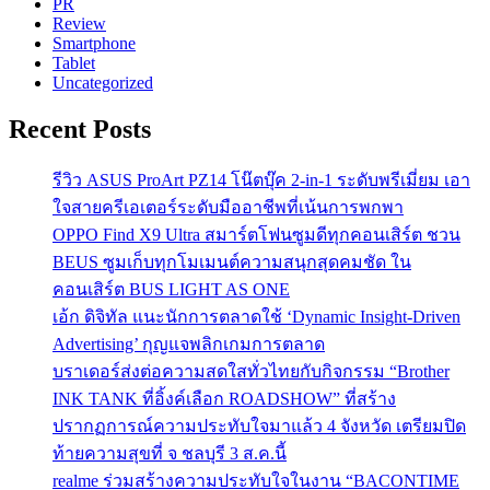
PR
Review
Smartphone
Tablet
Uncategorized
Recent Posts
รีวิว ASUS ProArt PZ14 โน๊ตบุ๊ค 2-in-1 ระดับพรีเมี่ยม เอา
ใจสายครีเอเตอร์ระดับมืออาชีพที่เน้นการพกพา
OPPO Find X9 Ultra สมาร์ตโฟนซูมดีทุกคอนเสิร์ต ชวน
BEUS ซูมเก็บทุกโมเมนต์ความสนุกสุดคมชัด ใน
คอนเสิร์ต BUS LIGHT AS ONE
เอ้ก ดิจิทัล แนะนักการตลาดใช้ ‘Dynamic Insight-Driven
Advertising’ กุญแจพลิกเกมการตลาด
บราเดอร์ส่งต่อความสดใสทั่วไทยกับกิจกรรม “Brother
INK TANK ที่อิ้งค์เลือก ROADSHOW” ที่สร้าง
ปรากฏการณ์ความประทับใจมาแล้ว 4 จังหวัด เตรียมปิด
ท้ายความสุขที่ จ ชลบุรี 3 ส.ค.นี้
realme ร่วมสร้างความประทับใจในงาน “BACONTIME