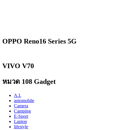
OPPO Reno16 Series 5G
VIVO V70
หมวด 108 Gadget
A.I.
automobile
Camera
Camping
E-Sport
Laptop
lifestyle