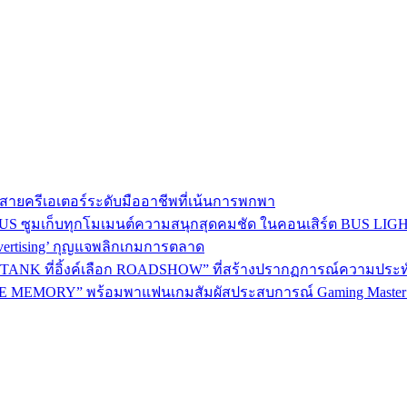
าใจสายครีเอเตอร์ระดับมืออาชีพที่เน้นการพกพา
BEUS ซูมเก็บทุกโมเมนต์ความสนุกสุดคมชัด ในคอนเสิร์ต BUS LI
dvertising’ กุญแจพลิกเกมการตลาด
ANK ที่อิ้งค์เลือก ROADSHOW” ที่สร้างปรากฏการณ์ความประทับใจม
 MEMORY” พร้อมพาแฟนเกมสัมผัสประสบการณ์ Gaming Master อ