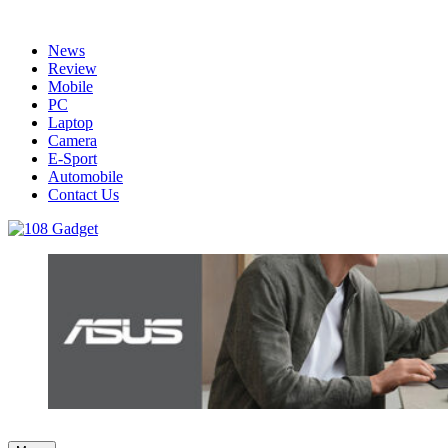
Skip
to
News
content
Review
Mobile
PC
Laptop
Camera
E-Sport
Automobile
Contact Us
108 Gadget
รวบรวมเรื่องราว Gadget IT ,Laptop, Smartphone , ยานยนต์