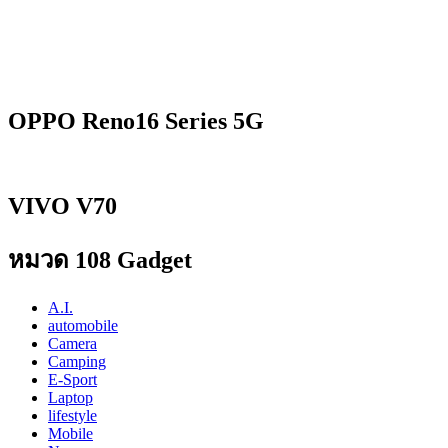
OPPO Reno16 Series 5G
VIVO V70
หมวด 108 Gadget
A.I.
automobile
Camera
Camping
E-Sport
Laptop
lifestyle
Mobile