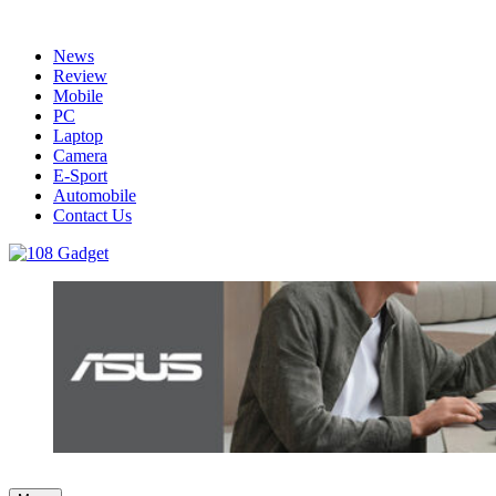
Skip
to
News
content
Review
Mobile
PC
Laptop
Camera
E-Sport
Automobile
Contact Us
108 Gadget
รวบรวมเรื่องราว Gadget IT ,Laptop, Smartphone , ยานยนต์