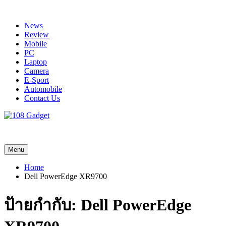
Skip
to
News
content
Review
Mobile
PC
Laptop
Camera
E-Sport
Automobile
Contact Us
108 Gadget
รวบรวมเรื่องราว Gadget IT ,Laptop, Smartphone , ยานยนต์
Menu
Home
Dell PowerEdge XR9700
ป้ายกำกับ:
Dell PowerEdge