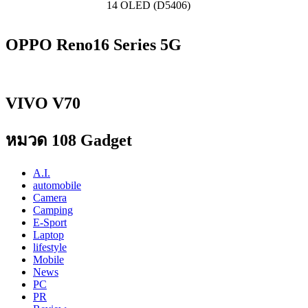
14 OLED (D5406)
OPPO Reno16 Series 5G
VIVO V70
หมวด 108 Gadget
A.I.
automobile
Camera
Camping
E-Sport
Laptop
lifestyle
Mobile
News
PC
PR