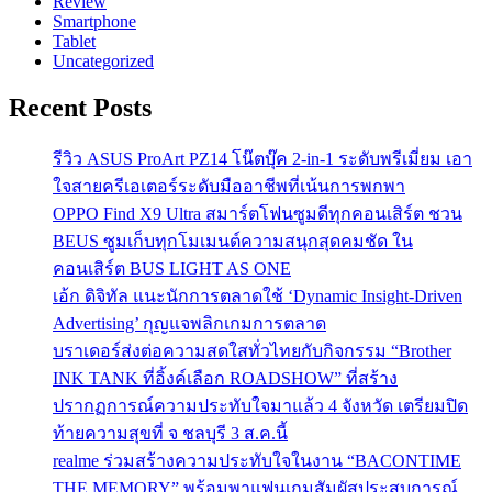
Review
Smartphone
Tablet
Uncategorized
Recent Posts
รีวิว ASUS ProArt PZ14 โน๊ตบุ๊ค 2-in-1 ระดับพรีเมี่ยม เอา
ใจสายครีเอเตอร์ระดับมืออาชีพที่เน้นการพกพา
OPPO Find X9 Ultra สมาร์ตโฟนซูมดีทุกคอนเสิร์ต ชวน
BEUS ซูมเก็บทุกโมเมนต์ความสนุกสุดคมชัด ใน
คอนเสิร์ต BUS LIGHT AS ONE
เอ้ก ดิจิทัล แนะนักการตลาดใช้ ‘Dynamic Insight-Driven
Advertising’ กุญแจพลิกเกมการตลาด
บราเดอร์ส่งต่อความสดใสทั่วไทยกับกิจกรรม “Brother
INK TANK ที่อิ้งค์เลือก ROADSHOW” ที่สร้าง
ปรากฏการณ์ความประทับใจมาแล้ว 4 จังหวัด เตรียมปิด
ท้ายความสุขที่ จ ชลบุรี 3 ส.ค.นี้
realme ร่วมสร้างความประทับใจในงาน “BACONTIME
THE MEMORY” พร้อมพาแฟนเกมสัมผัสประสบการณ์