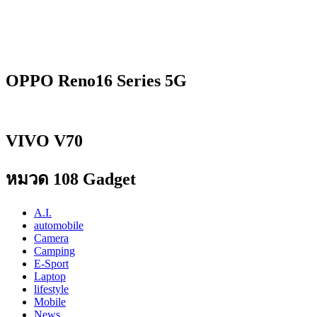
OPPO Reno16 Series 5G
VIVO V70
หมวด 108 Gadget
A.I.
automobile
Camera
Camping
E-Sport
Laptop
lifestyle
Mobile
News