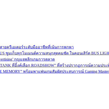
าใจสายครีเอเตอร์ระดับมืออาชีพที่เน้นการพกพา
BEUS ซูมเก็บทุกโมเมนต์ความสนุกสุดคมชัด ในคอนเสิร์ต BUS LI
dvertising’ กุญแจพลิกเกมการตลาด
ANK ที่อิ้งค์เลือก ROADSHOW” ที่สร้างปรากฏการณ์ความประทับใจม
 MEMORY” พร้อมพาแฟนเกมสัมผัสประสบการณ์ Gaming Master อ