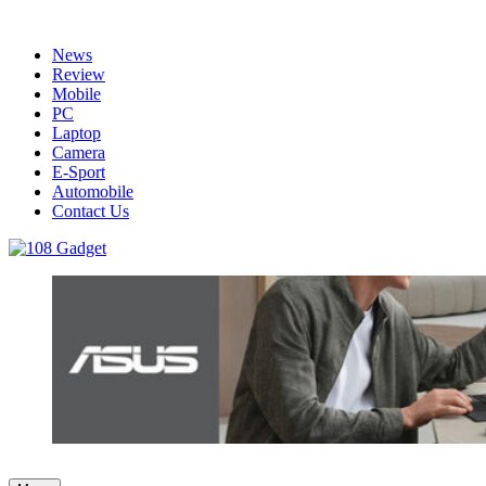
Skip
to
News
content
Review
Mobile
PC
Laptop
Camera
E-Sport
Automobile
Contact Us
108 Gadget
รวบรวมเรื่องราว Gadget IT ,Laptop, Smartphone , ยานยนต์