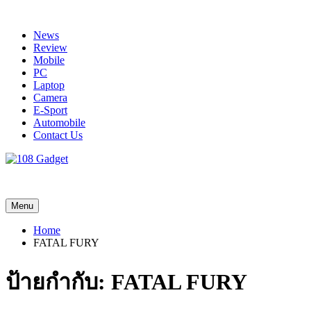
Skip
to
News
content
Review
Mobile
PC
Laptop
Camera
E-Sport
Automobile
Contact Us
108 Gadget
รวบรวมเรื่องราว Gadget IT ,Laptop, Smartphone , ยานยนต์
Menu
Home
FATAL FURY
ป้ายกำกับ:
FATAL FURY