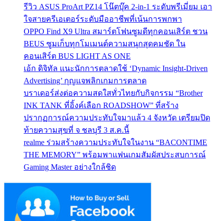
รีวิว ASUS ProArt PZ14 โน๊ตบุ๊ค 2-in-1 ระดับพรีเมี่ยม เอา
ใจสายครีเอเตอร์ระดับมืออาชีพที่เน้นการพกพา
OPPO Find X9 Ultra สมาร์ตโฟนซูมดีทุกคอนเสิร์ต ชวน
BEUS ซูมเก็บทุกโมเมนต์ความสนุกสุดคมชัด ใน
คอนเสิร์ต BUS LIGHT AS ONE
เอ้ก ดิจิทัล แนะนักการตลาดใช้ ‘Dynamic Insight-Driven
Advertising’ กุญแจพลิกเกมการตลาด
บราเดอร์ส่งต่อความสดใสทั่วไทยกับกิจกรรม “Brother
INK TANK ที่อิ้งค์เลือก ROADSHOW” ที่สร้าง
ปรากฏการณ์ความประทับใจมาแล้ว 4 จังหวัด เตรียมปิด
ท้ายความสุขที่ จ ชลบุรี 3 ส.ค.นี้
realme ร่วมสร้างความประทับใจในงาน “BACONTIME
THE MEMORY” พร้อมพาแฟนเกมสัมผัสประสบการณ์
Gaming Master อย่างใกล้ชิด