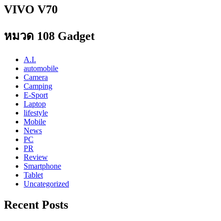
VIVO V70
หมวด 108 Gadget
A.I.
automobile
Camera
Camping
E-Sport
Laptop
lifestyle
Mobile
News
PC
PR
Review
Smartphone
Tablet
Uncategorized
Recent Posts