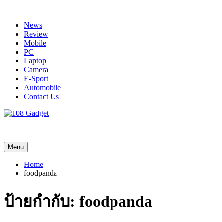
Skip
to
News
content
Review
Mobile
PC
Laptop
Camera
E-Sport
Automobile
Contact Us
108 Gadget
รวบรวมเรื่องราว Gadget IT ,Laptop, Smartphone , ยานยนต์
Menu
Home
foodpanda
ป้ายกำกับ:
foodpanda