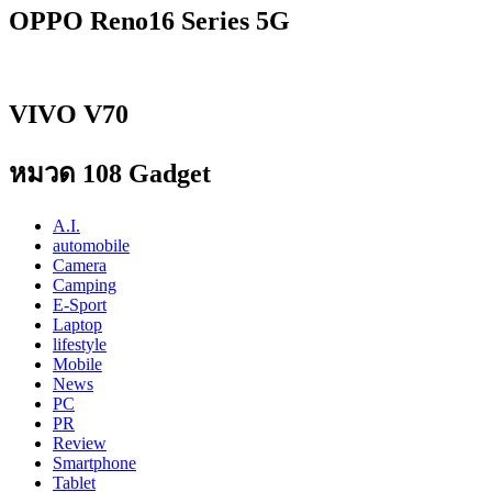
OPPO Reno16 Series 5G
VIVO V70
หมวด 108 Gadget
A.I.
automobile
Camera
Camping
E-Sport
Laptop
lifestyle
Mobile
News
PC
PR
Review
Smartphone
Tablet