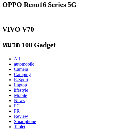
OPPO Reno16 Series 5G
VIVO V70
หมวด 108 Gadget
A.I.
automobile
Camera
Camping
E-Sport
Laptop
lifestyle
Mobile
News
PC
PR
Review
Smartphone
Tablet